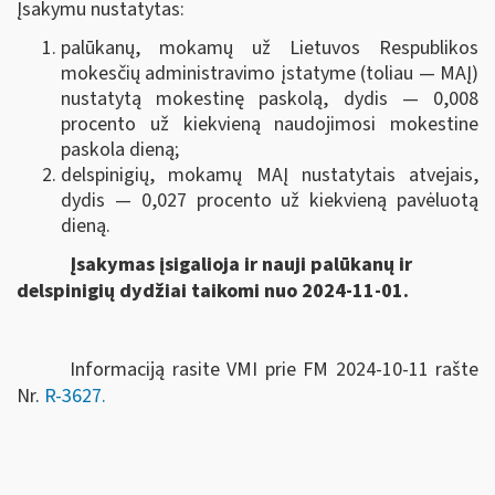
Įsakymu nustatytas:
palūkanų, mokamų už Lietuvos Respublikos
mokesčių administravimo įstatyme (toliau — MAĮ)
nustatytą mokestinę paskolą, dydis — 0,008
procento už kiekvieną naudojimosi mokestine
paskola dieną;
delspinigių, mokamų MAĮ nustatytais atvejais,
dydis — 0,027 procento už kiekvieną pavėluotą
dieną.
Įsakymas įsigalioja ir nauji palūkanų ir
delspinigių dydžiai taikomi nuo 2024-11-01.
Informaciją rasite VMI prie FM 2024-10-11 rašte
Nr.
R-3627.