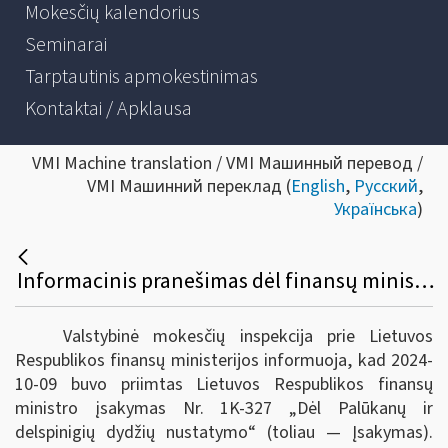
Mokesčių kalendorius
Seminarai
Tarptautinis apmokestinimas
Kontaktai / Apklausa
VMI Machine translation / VMI Машинный перевод /
VMI Машинний переклад (
English
,
Русский
,
Українська
)
Informacinis pranešimas dėl finansų ministro įsakymo pakeitimo
Valstybinė mokesčių inspekcija prie Lietuvos
Respublikos finansų ministerijos informuoja, kad 2024-
10-09 buvo priimtas Lietuvos Respublikos finansų
ministro įsakymas Nr. 1K-327 „Dėl Palūkanų ir
delspinigių dydžių nustatymo“ (toliau — Įsakymas).