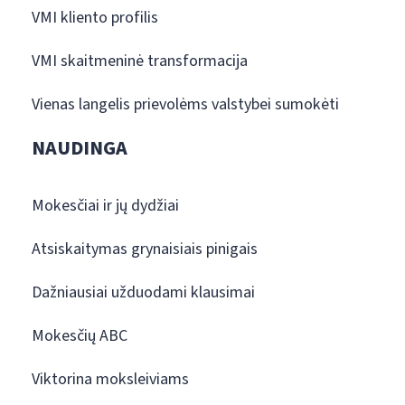
VMI kliento profilis
VMI skaitmeninė transformacija
Vienas langelis prievolėms valstybei sumokėti
NAUDINGA
Mokesčiai ir jų dydžiai
Atsiskaitymas grynaisiais pinigais
Dažniausiai užduodami klausimai
Mokesčių ABC
Viktorina moksleiviams