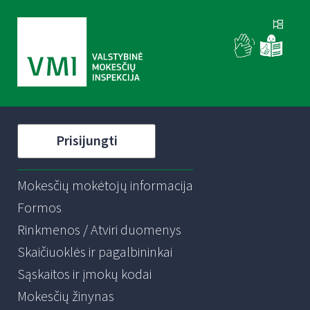
Prisijungti
Mokesčių mokėtojų informacija
Formos
Rinkmenos / Atviri duomenys
Skaičiuoklės ir pagalbininkai
Sąskaitos ir įmokų kodai
Mokesčių žinynas