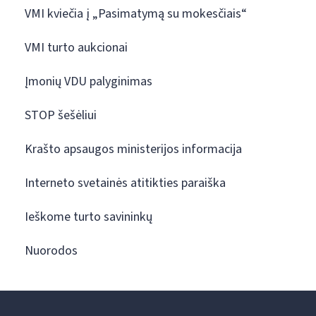
VMI kviečia į „Pasimatymą su mokesčiais“
VMI turto aukcionai
Įmonių VDU palyginimas
STOP šešėliui
Krašto apsaugos ministerijos informacija
Interneto svetainės atitikties paraiška
Ieškome turto savininkų
Nuorodos