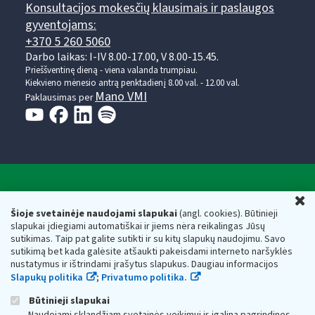
Konsultacijos mokesčių klausimais ir paslaugos
gyventojams:
+370 5 260 5060
Darbo laikas: I-IV 8.00-17.00, V 8.00-15.45.
Prieššventinę dieną - viena valanda trumpiau.
Kiekvieno mėnesio antrą penktadienį 8.00 val. - 12.00 val.
Mano VMI
Paklausimas per
Valstybinė mokesčių inspekcija prie Lietuvos
U
Respublikos finansų ministerijos
Šioje svetainėje naudojami slapukai
(angl. cookies). Būtinieji
slapukai įdiegiami automatiškai ir jiems nėra reikalingas Jūsų
Biudžetinė įstaiga. Juridinio asmens kodas — 188659752,
sutikimas. Taip pat galite sutikti ir su kitų slapukų naudojimu. Savo
adresas: Vasario 16-osios g. 14, 01107 Vilnius, Lietuva, el.paštas:
sutikimą bet kada galėsite atšaukti pakeisdami interneto naršyklės
vmi@vmi.lt
, E. pristatymo dėžutės adresas 188659752
nustatymus ir ištrindami įrašytus slapukus. Daugiau informacijos
Duomenys apie Valstybinę mokesčių inspekciją prie Lietuvos
Slapukų politika
;
Privatumo politika.
Respublikos finansų ministerijos kaupiami ir saugomi Juridinių
asmenų registre
Būtinieji slapukai