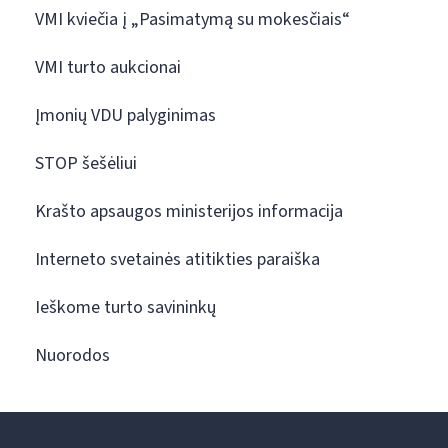
VMI kviečia į „Pasimatymą su mokesčiais“
VMI turto aukcionai
Įmonių VDU palyginimas
STOP šešėliui
Krašto apsaugos ministerijos informacija
Interneto svetainės atitikties paraiška
Ieškome turto savininkų
Nuorodos