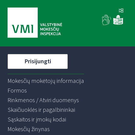
Prisijungti
Mokesčių mokėtojų informacija
Formos
Rinkmenos / Atviri duomenys
Skaičiuoklės ir pagalbininkai
Sąskaitos ir įmokų kodai
Mokesčių žinynas