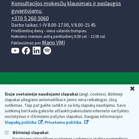
Konsultacijos mokesčių klausimais ir paslaugos
gyventojams:
+370 5 260 5060
Darbo laikas: I-IV 8.00-17.00, V 8.00-15.45.
Prieššventinę dieną - viena valanda trumpiau.
Kiekvieno mėnesio antrą penktadienį 8.00 val. - 12.00 val.
Mano VMI
Paklausimas per
Valstybinė mokesčių inspekcija prie Lietuvos
U
Respublikos finansų ministerijos
Šioje svetainėje naudojami slapukai
(angl. cookies). Būtinieji
slapukai įdiegiami automatiškai ir jiems nėra reikalingas Jūsų
Biudžetinė įstaiga. Juridinio asmens kodas — 188659752,
sutikimas. Taip pat galite sutikti ir su kitų slapukų naudojimu. Savo
adresas: Vasario 16-osios g. 14, 01107 Vilnius, Lietuva, el.paštas:
sutikimą bet kada galėsite atšaukti pakeisdami interneto naršyklės
vmi@vmi.lt
, E. pristatymo dėžutės adresas 188659752
nustatymus ir ištrindami įrašytus slapukus. Daugiau informacijos
Duomenys apie Valstybinę mokesčių inspekciją prie Lietuvos
Slapukų politika
;
Privatumo politika.
Respublikos finansų ministerijos kaupiami ir saugomi Juridinių
asmenų registre
Būtinieji slapukai