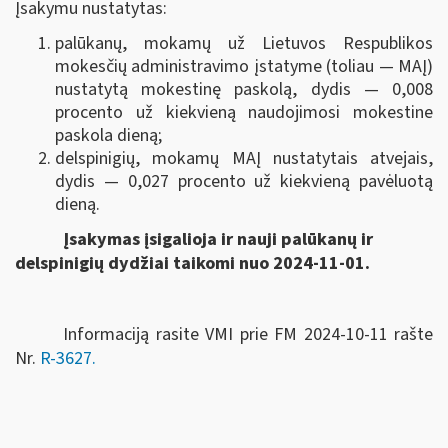
Įsakymu nustatytas:
palūkanų, mokamų už Lietuvos Respublikos
mokesčių administravimo įstatyme (toliau — MAĮ)
nustatytą mokestinę paskolą, dydis — 0,008
procento už kiekvieną naudojimosi mokestine
paskola dieną;
delspinigių, mokamų MAĮ nustatytais atvejais,
dydis — 0,027 procento už kiekvieną pavėluotą
dieną.
Įsakymas įsigalioja ir nauji palūkanų ir
delspinigių dydžiai taikomi nuo 2024-11-01.
Informaciją rasite VMI prie FM 2024-10-11 rašte
Nr.
R-3627.