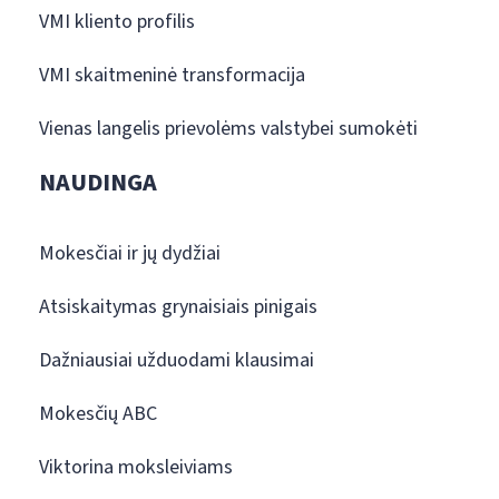
VMI kliento profilis
VMI skaitmeninė transformacija
Vienas langelis prievolėms valstybei sumokėti
NAUDINGA
Mokesčiai ir jų dydžiai
Atsiskaitymas grynaisiais pinigais
Dažniausiai užduodami klausimai
Mokesčių ABC
Viktorina moksleiviams