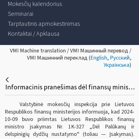
Mokesčių kalendorius
Seminarai
Tarptautinis apmokestinimas
Kontaktai / Apklausa
VMI Machine translation / VMI Машинный перевод /
VMI Машинний переклад (
English
,
Русский
,
Українська
)
Informacinis pranešimas dėl finansų ministro įsakymo pakeitimo
Valstybinė mokesčių inspekcija prie Lietuvos
Respublikos finansų ministerijos informuoja, kad 2024-
10-09 buvo priimtas Lietuvos Respublikos finansų
ministro įsakymas Nr. 1K-327 „Dėl Palūkanų ir
delspinigių dydžių nustatymo“ (toliau — Įsakymas).