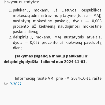
Įsakymu nustatytas:
palūkanų, mokamų už Lietuvos Respublikos
mokesčių administravimo įstatyme (toliau — MAĮ)
nustatytą mokestinę paskolą, dydis — 0,008
procento už kiekvieną naudojimosi mokestine
paskola dieną;
delspinigių, mokamų MAĮ nustatytais atvejais,
dydis — 0,027 procento už kiekvieną pavėluotą
dieną.
Įsakymas įsigalioja ir nauji palūkanų ir
delspinigių dydžiai taikomi nuo 2024-11-01.
Informaciją rasite VMI prie FM 2024-10-11 rašte
Nr.
R-3627.