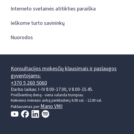
Interneto svetainės atitikties paraiška
Ieškome turto savininkų
Nuorodos
Konsultacijos mokesčių klausimais ir paslaugos
gyventojams:
+370 5 260 5060
Darbo laikas: I-IV 8.00-17.00, V 8.00-15.45.
Prieššventinę dieną - viena valanda trumpiau.
Kiekvieno mėnesio antrą penktadienį 8.00 val. - 12.00 val.
Mano VMI
Paklausimas per