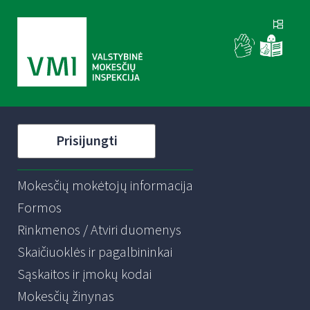
Prisijungti
Mokesčių mokėtojų informacija
Formos
Rinkmenos / Atviri duomenys
Skaičiuoklės ir pagalbininkai
Sąskaitos ir įmokų kodai
Mokesčių žinynas