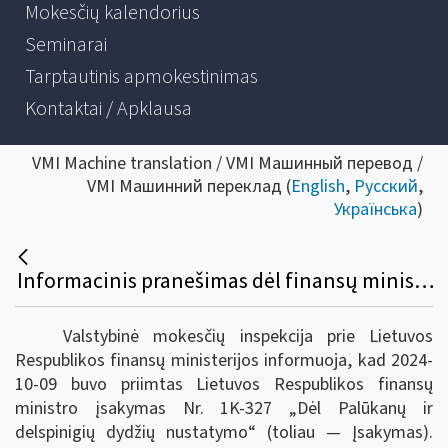
Mokesčių kalendorius
Seminarai
Tarptautinis apmokestinimas
Kontaktai / Apklausa
VMI Machine translation / VMI Машинный перевод /
VMI Машинний переклад (
English
,
Русский
,
Українська
)
Informacinis pranešimas dėl finansų ministro įsakymo pakeitimo
Valstybinė mokesčių inspekcija prie Lietuvos
Respublikos finansų ministerijos informuoja, kad 2024-
10-09 buvo priimtas Lietuvos Respublikos finansų
ministro įsakymas Nr. 1K-327 „Dėl Palūkanų ir
delspinigių dydžių nustatymo“ (toliau — Įsakymas).