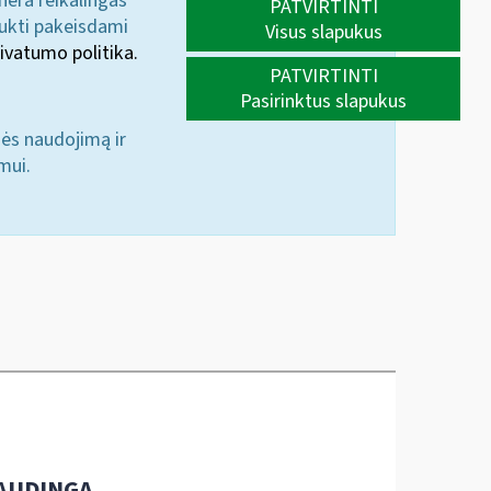
 nėra reikalingas
PATVIRTINTI
aukti pakeisdami
Visus slapukus
ivatumo politika.
PATVIRTINTI
Pasirinktus slapukus
nės naudojimą ir
mui.
AUDINGA