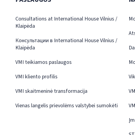
Consultations at International House Vilnius /
Mo
Klaipėda
At
Консультации в International House Vilnius /
Klaipėda
Da
VMI teikiamos paslaugos
Mo
VMI kliento profilis
Vi
VMI skaitmeninė transformacija
VM
Vienas langelis prievolėms valstybei sumokėti
VM
Įm
ST