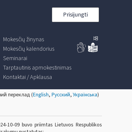
Prisijungti
Mokesčių žinynas
Mokesčių kalendorius
Seminarai
Tarptautinis apmokestinimas
Kontaktai / Apklausa
ний переклад (
English
,
Русский
,
Українська
)
2024-10-09 buvo priimtas Lietuvos Respublikos
 Įsakymu nustatytas: