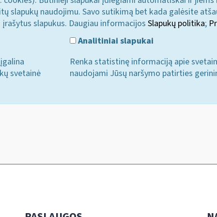
. cookies). Būtinieji slapukai įdiegiami automatiškai ir jiems
u kitų slapukų naudojimu. Savo sutikimą bet kada galėsite atš
i įrašytus slapukus. Daugiau informacijos
Slapukų politika
;
Pr
Analitiniai slapukai
įgalina
Renka statistinę informaciją apie svetai
ukų svetainė
naudojami Jūsų naršymo patirties gerini
PASLAUGOS
N