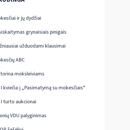
kesčiai ir jų dydžiai
siskaitymas grynaisiais pinigais
žniausiai užduodami klausimai
kesčių ABC
ktorina moksleiviams
I kviečia į „Pasimatymą su mokesčiais“
I turto aukcionai
onių VDU palyginimas
OP šešėliui