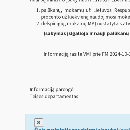
palūkanų, mokamų už Lietuvos Respubl
procento už kiekvieną naudojimosi mokes
delspinigių, mokamų MAĮ nustatytais atve
Įsakymas įsigalioja ir nauji palūkanų
Informaciją rasite VMI prie FM 2024-10-
Informaciją parengė
Teisės departamentas
Uždaryti