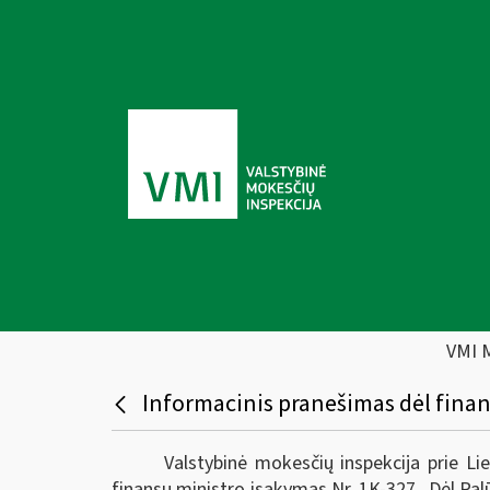
VMI 
Informacinis pranešimas dėl fina
Valstybinė mokesčių inspekcija prie L
finansų ministro įsakymas Nr. 1K-327 „Dėl Pal