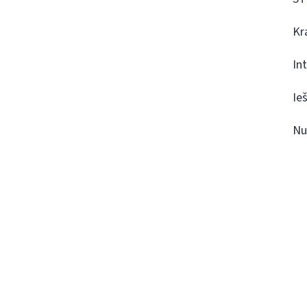
Kr
In
Ie
Nu