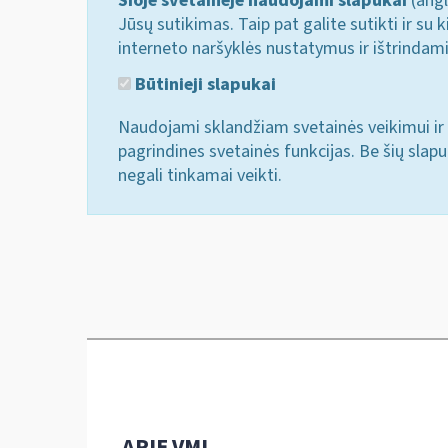
Šioje svetainėje naudojami slapukai
(angl
Jūsų sutikimas. Taip pat galite sutikti ir s
interneto naršyklės nustatymus ir ištrindam
Būtinieji slapukai
Naudojami sklandžiam svetainės veikimui ir 
pagrindines svetainės funkcijas. Be šių slap
negali tinkamai veikti.
APIE VMI