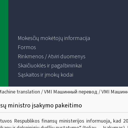
Mokesčių mokėtojų informacija
Formos
Rinkmenos / Atviri duomenys
Skaičiuoklės ir pagalbininkai
Sąskaitos ir įmokų kodai
Machine translation / VMI Машинный перевод / VMI Машин
nsų ministro įsakymo pakeitimo
ietuvos Respublikos finansų ministerijos informuoja, kad 
ūkanų ir delspinigių dydžių nustatymo“ (toliau — Įsakymas).