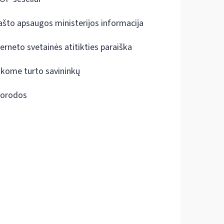
ašto apsaugos ministerijos informacija
terneto svetainės atitikties paraiška
škome turto savininkų
orodos