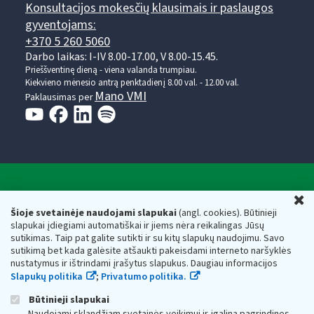
Konsultacijos mokesčių klausimais ir paslaugos
gyventojams:
+370 5 260 5060
Darbo laikas: I-IV 8.00-17.00, V 8.00-15.45.
Prieššventinę dieną - viena valanda trumpiau.
Kiekvieno mėnesio antrą penktadienį 8.00 val. - 12.00 val.
Mano VMI
Paklausimas per
Valstybinė mokesčių inspekcija prie Lietuvos
U
Respublikos finansų ministerijos
Šioje svetainėje naudojami slapukai
(angl. cookies). Būtinieji
slapukai įdiegiami automatiškai ir jiems nėra reikalingas Jūsų
Biudžetinė įstaiga. Juridinio asmens kodas — 188659752,
sutikimas. Taip pat galite sutikti ir su kitų slapukų naudojimu. Savo
adresas: Vasario 16-osios g. 14, 01107 Vilnius, Lietuva, el.paštas:
sutikimą bet kada galėsite atšaukti pakeisdami interneto naršyklės
vmi@vmi.lt
, E. pristatymo dėžutės adresas 188659752
nustatymus ir ištrindami įrašytus slapukus. Daugiau informacijos
Duomenys apie Valstybinę mokesčių inspekciją prie Lietuvos
Slapukų politika
;
Privatumo politika.
Respublikos finansų ministerijos kaupiami ir saugomi Juridinių
asmenų registre
Būtinieji slapukai