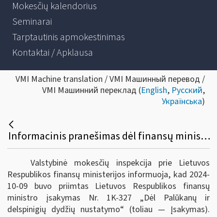
Mokesčių kalendorius
Seminarai
Tarptautinis apmokestinimas
Kontaktai / Apklausa
VMI Machine translation / VMI Машинный перевод /
VMI Машинний переклад (
English
,
Русский
,
Українська
)
Informacinis pranešimas dėl finansų ministro įsakymo pakeitimo
Valstybinė mokesčių inspekcija prie Lietuvos
Respublikos finansų ministerijos informuoja, kad 2024-
10-09 buvo priimtas Lietuvos Respublikos finansų
ministro įsakymas Nr. 1K-327 „Dėl Palūkanų ir
delspinigių dydžių nustatymo“ (toliau — Įsakymas).