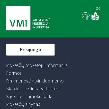
Prisijungti
Mokesčių mokėtojų informacija
Formos
Rinkmenos / Atviri duomenys
Skaičiuoklės ir pagalbininkai
Sąskaitos ir įmokų kodai
Mokesčių žinynas