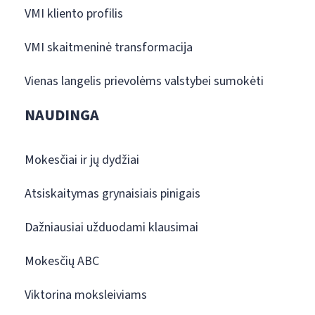
VMI kliento profilis
VMI skaitmeninė transformacija
Vienas langelis prievolėms valstybei sumokėti
NAUDINGA
Mokesčiai ir jų dydžiai
Atsiskaitymas grynaisiais pinigais
Dažniausiai užduodami klausimai
Mokesčių ABC
Viktorina moksleiviams