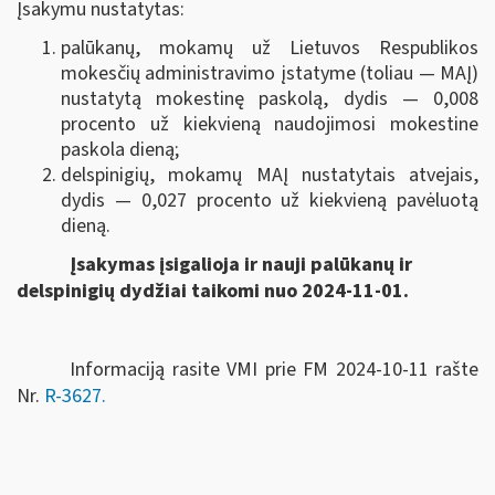
Įsakymu nustatytas:
palūkanų, mokamų už Lietuvos Respublikos
mokesčių administravimo įstatyme (toliau — MAĮ)
nustatytą mokestinę paskolą, dydis — 0,008
procento už kiekvieną naudojimosi mokestine
paskola dieną;
delspinigių, mokamų MAĮ nustatytais atvejais,
dydis — 0,027 procento už kiekvieną pavėluotą
dieną.
Įsakymas įsigalioja ir nauji palūkanų ir
delspinigių dydžiai taikomi nuo 2024-11-01.
Informaciją rasite VMI prie FM 2024-10-11 rašte
Nr.
R-3627.