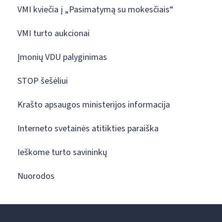
VMI kviečia į „Pasimatymą su mokesčiais“
VMI turto aukcionai
Įmonių VDU palyginimas
STOP šešėliui
Krašto apsaugos ministerijos informacija
Interneto svetainės atitikties paraiška
Ieškome turto savininkų
Nuorodos