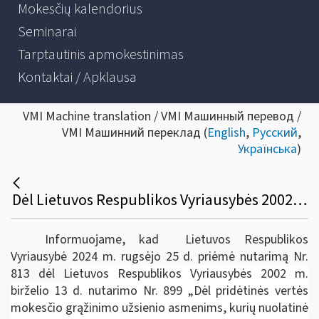
Mokesčių kalendorius
Seminarai
Tarptautinis apmokestinimas
Kontaktai / Apklausa
VMI Machine translation / VMI Машинный перевод /
VMI Машинний переклад (
English
,
Русский
,
Українська
)
Dėl Lietuvos Respublikos Vyriausybės 2002 m. birželio 13 d. nutarimo Nr. 899 „Dėl pridėtinės vertės mokesčio grąžinimo užsienio asmenims, kurių nuolatinė gyvenamoji vieta nėra Europos Sąjungos teritorijoje“ pakeitimo
Informuojame, kad Lietuvos Respublikos
Vyriausybė 2024 m. rugsėjo 25 d. priėmė nutarimą Nr.
813 dėl L
ietuvos Respublikos Vyriausybės 2002 m.
birželio 13 d. nutarimo Nr. 899 „Dėl pridėtinės vertės
mokesčio grąžinimo užsienio asmenims,
kurių nuolatinė