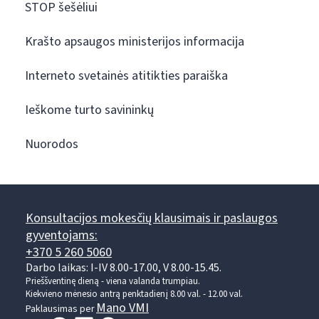
STOP šešėliui
Krašto apsaugos ministerijos informacija
Interneto svetainės atitikties paraiška
Ieškome turto savininkų
Nuorodos
Konsultacijos mokesčių klausimais ir paslaugos
gyventojams:
+370 5 260 5060
Darbo laikas: I-IV 8.00-17.00, V 8.00-15.45.
Prieššventinę dieną - viena valanda trumpiau.
Kiekvieno mėnesio antrą penktadienį 8.00 val. - 12.00 val.
Mano VMI
Paklausimas per