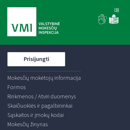
Prisijungti
Mokesčių mokėtojų informacija
Formos
Rinkmenos / Atviri duomenys
Skaičiuoklės ir pagalbininkai
Sąskaitos ir įmokų kodai
Mokesčių žinynas