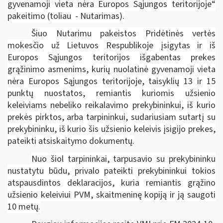
gyvenamoji vieta nėra Europos Sąjungos teritorijoje“
pakeitimo (toliau ­ - Nutarimas).
Šiuo Nutarimu pakeistos Pridėtinės vertės
mokesčio už Lietuvos Respublikoje įsigytas ir iš
Europos Sąjungos teritorijos išgabentas prekes
grąžinimo asmenims, kurių nuolatinė gyvenamoji vieta
nėra Europos Sąjungos teritorijoje, taisyklių 13 ir 15
punktų nuostatos, remiantis kuriomis užsienio
keleiviams nebeliko reikalavimo prekybininkui, iš kurio
prekės pirktos, arba tarpininkui, sudariusiam sutartį su
prekybininku, iš kurio šis užsienio keleivis įsigijo prekes,
pateikti atsiskaitymo dokumentų.
Nuo šiol tarpininkai, tarpusavio su prekybininku
nustatytu būdu, privalo pateikti prekybininkui tokios
atspausdintos deklaracijos, kuria remiantis grąžino
užsienio keleiviui PVM, skaitmeninę kopiją ir ją saugoti
10 metų.