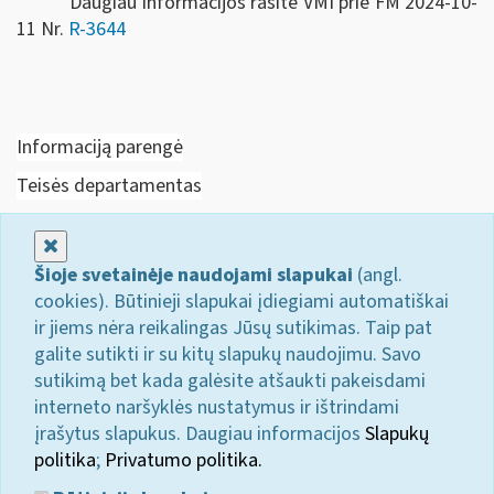
Daugiau informacijos rasite VMI prie FM 2024-10-
11 Nr.
R-3644
Informaciją parengė
Teisės departamentas
Uždaryti
Šioje svetainėje naudojami slapukai
(angl.
cookies). Būtinieji slapukai įdiegiami automatiškai
ir jiems nėra reikalingas Jūsų sutikimas. Taip pat
galite sutikti ir su kitų slapukų naudojimu. Savo
sutikimą bet kada galėsite atšaukti pakeisdami
interneto naršyklės nustatymus ir ištrindami
įrašytus slapukus. Daugiau informacijos
Slapukų
politika
;
Privatumo politika.