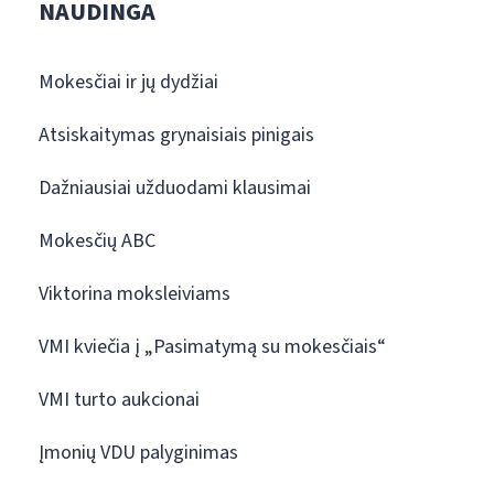
NAUDINGA
Mokesčiai ir jų dydžiai
Atsiskaitymas grynaisiais pinigais
Dažniausiai užduodami klausimai
Mokesčių ABC
Viktorina moksleiviams
VMI kviečia į „Pasimatymą su mokesčiais“
VMI turto aukcionai
Įmonių VDU palyginimas