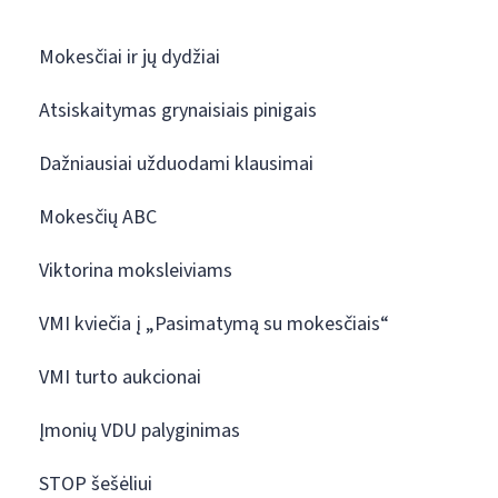
Mokesčiai ir jų dydžiai
Atsiskaitymas grynaisiais pinigais
Dažniausiai užduodami klausimai
Mokesčių ABC
Viktorina moksleiviams
VMI kviečia į „Pasimatymą su mokesčiais“
VMI turto aukcionai
Įmonių VDU palyginimas
STOP šešėliui