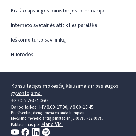
Krašto apsaugos ministerijos informacija
Interneto svetainės atitikties paraiška
Ieškome turto savininkų
Nuorodos
Konsultacijos mokesčių klausimais ir paslaugos
gyventojams:
+370 5 260 5060
Darbo laikas: I-IV 8.00-17.00, V 8.00-15.45.
Prieššventinę dieną - viena valanda trumpiau.
Kiekvieno mėnesio antrą penktadienį 8.00 val. - 12.00 val.
Mano VMI
Paklausimas per