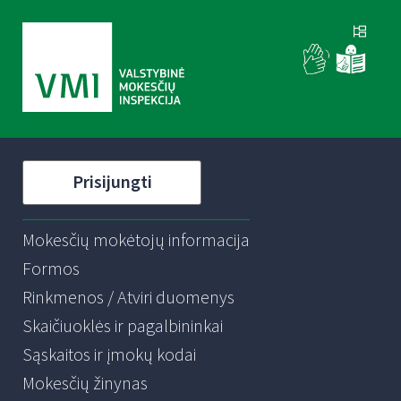
Prisijungti
Mokesčių mokėtojų informacija
Formos
Rinkmenos / Atviri duomenys
Skaičiuoklės ir pagalbininkai
Sąskaitos ir įmokų kodai
Mokesčių žinynas