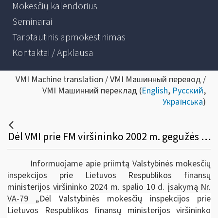
Mokesčių kalendorius
Seminarai
Tarptautinis apmokestinimas
Kontaktai / Apklausa
VMI Machine translation / VMI Машинный перевод /
VMI Машинний переклад (
English
,
Русский
,
Українська
)
Dėl VMI prie FM viršininko 2002 m. gegužės 17 d. įsakymo Nr. 127 „Dėl mokesčių mokėtojo mokestinės nepriemokos perėmimo procedūrų aprašo patvirtinimo“ pakeitimo
Informuojame apie priimtą Valstybinės mokesčių
inspekcijos prie Lietuvos Respublikos finansų
ministerijos viršininko 2024 m. spalio 10 d. įsakymą Nr.
VA-79 „
Dėl Valstybinės mokesčių inspekcijos prie
Lietuvos Respublikos finansų ministerijos viršininko