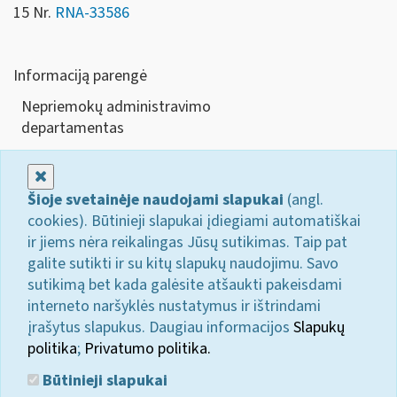
15 Nr.
RNA-33586
Informaciją parengė
Nepriemokų administravimo
departamen
Uždaryti
Šioje svetainėje naudojami slapukai
(angl.
cookies). Būtinieji slapukai įdiegiami automatiškai
ir jiems nėra reikalingas Jūsų sutikimas. Taip pat
galite sutikti ir su kitų slapukų naudojimu. Savo
sutikimą bet kada galėsite atšaukti pakeisdami
interneto naršyklės nustatymus ir ištrindami
įrašytus slapukus. Daugiau informacijos
Slapukų
politika
;
Privatumo politika.
Būtinieji slapukai