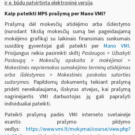
ir e. būdu patvirtinta elektroninė versija
.
Kaip pateikti MPS prašymą per Mano VMI?
Prašymą dėl mokesčių atidėjimo arba išdėstymo
(nurodant tikslią mokesčių sumą bei pageidaujamą
mokėjimo grafiką) su laikinais finansiniais sunkumais
susidūrę gyventojai gali pateikti per
Mano VMI
.
Prisijungus reikia pasirinkti skiltį
Paslaugos > Užsakyti
Paslaugą > Mokesčių apskaita ir mokėjimai >
Mokestinės nepriemokos sumokėjimo terminų atidėjimas
arba išdėstymas > Mokestinės paskolos sutarties
sudarymas
. Papildomų dokumentų teikiant prašymą
pridėti nereikalaujama, išskyrus atvejus, kai prašymą
nagrinėjantis VMI darbuotojas jų gali paprašyti
individualiai pateikti.
Pateikti prašymą padės VMI interneto svetainėje
esantis prašymo pildymo
vedlys:
https://www.vmi.lt/mokymai/course/view.php?