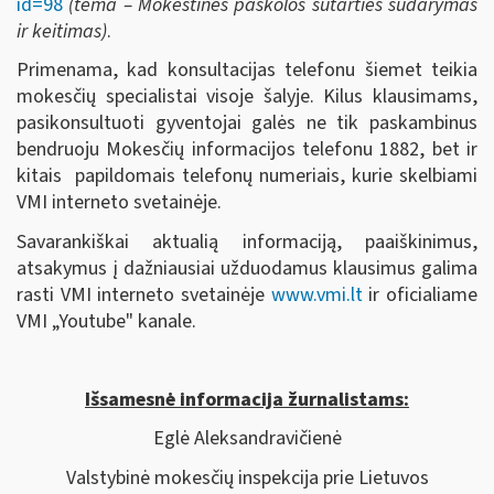
id=98
(tema – Mokestinės paskolos sutarties sudarymas
ir keitimas)
.
Primenama, kad konsultacijas telefonu šiemet teikia
mokesčių specialistai visoje šalyje. Kilus klausimams,
pasikonsultuoti gyventojai galės ne tik paskambinus
bendruoju Mokesčių informacijos telefonu 1882, bet ir
kitais papildomais telefonų numeriais, kurie skelbiami
VMI interneto svetainėje.
Savarankiškai aktualią informaciją, paaiškinimus,
atsakymus į dažniausiai užduodamus klausimus galima
rasti VMI interneto svetainėje
www.vmi.lt
ir oficialiame
VMI „Youtube" kanale.
Išsamesnė informacija žurnalistams:
Eglė Aleksandravičienė
Valstybinė mokesčių inspekcija prie Lietuvos