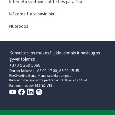
Interneto svetainės atitikties paraiška
Ieškome turto savininkų
Nuorodos
Konsultacijos mokesčių klausimais ir paslaugos
gyventojams:
+370 5 260 5060
Darbo laikas: I-IV 8.00-17.00, V 8.00-15.45.
Prieššventinę dieną - viena valanda trumpiau.
Kiekvieno mėnesio antrą penktadienį 8.00 val. - 12.00 val.
Mano VMI
Paklausimas per