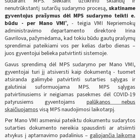
sudarant MPS. Siekiant užtikrinti sklandų ir
nenutrūkstantį sutarčių sudarymo procesą,
skatiname
gyventojus prašymus dėl MPS sudarymo teikti e.
būdu - per Mano VMI
", - teigia VMI Nepriemokų
administravimo departamento direktorė Irina
Gavrilova, pažymėdama, kad tokiu būdu gautų prašymų
sprendimai pateikiami vos per kelias darbo dienas –
juos gyventojui belieka patvirtinti sistemoje.
Gavus sprendimą dėl MPS sudarymo per Mano VMI,
gyventojai turi jį atsiversti kaip dokumentą - tuomet
atsiranda galimybė patvirtinti sutarties sąlygas ir
galutiniai suformuojama MPS. MPS sąlygas
patvirtinusiems ir neigiamas pasekmes dėl COVID-19
patyrusiems gyventojams
palūkanos nebus
skaičiuojamos
visą MPS naudojimosi laikotarpį.
Per Mano VMI asmeniui pateiktu dokumentu sudarytos
sutarties dokumento nereikia spausdinti ar atsiimti
atvykus į aptarnavimo padalinius –
galiojančia laikoma