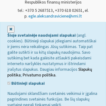
Respublikos finansų ministerijos
tel.: +370 5 2687513, +370 618 02651, el.
p.
egle.aleksandraviciene@vmi.lt
Uždaryti
Šioje svetainėje naudojami slapukai
(angl.
cookies). Būtinieji slapukai įdiegiami automatiškai
ir jiems nėra reikalingas Jūsų sutikimas. Taip pat
galite sutikti ir su kitų slapukų naudojimu. Savo
sutikimą bet kada galėsite atšaukti pakeisdami
interneto naršyklės nustatymus ir ištrindami
įrašytus slapukus. Daugiau informacijos
Slapukų
politika
;
Privatumo politika.
Būtinieji slapukai
Naudojami sklandžiam svetainės veikimui ir įgalina
pagrindines svetainės funkcijas. Be šių slapukų
svetainė negali tinkamai veikti.