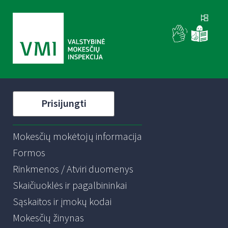
Prisijungti
Mokesčių mokėtojų informacija
Formos
Rinkmenos / Atviri duomenys
Skaičiuoklės ir pagalbininkai
Sąskaitos ir įmokų kodai
Mokesčių žinynas