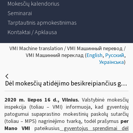
Mokesčių kalendorius
Seminarai
Tarptautinis apmokestinimas
Kontaktai / Apklausa
VMI Machine translation / VMI Машинный перевод /
VMI Машинний переклад (
English
,
Русский
,
Українська
)
Dėl mokesčių atidėjimo besikreipiančius gyventojus VMI sprendimas pasieks greičiau
2020 m. liepos 16 d., Vilnius.
Valstybinė mokesčių
inspekcija (toliau – VMI) informuoja, kad gyventojų
patogumui supaprastino mokestinių paskolų sutarčių
(toliau – MPS) nagrinėjimo tvarką, todėl prašymus
per
Mano VMI
pateikusius
gyventojus sprendimai dėl