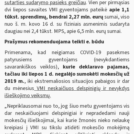
sutarties sudarymo pasieks greičiau
. Vien per pirmąsias
dvi liepos savaites VMI gyventojams pateikė
apie 1,1
tūkst. sprendimų, bendrai 2,27 mln. eurų
sumai, viso
nuo š. m. kovo 16 d. su fiziniais asmenimis sudaryta
daugiau nei 2,4 tūkst. MPS, apie 6,5 mln. eurų sumai.
Prašymus rekomenduojama teikti e. būdu
Primenama, kad neigiamas COVID-19 pasekmes
patyrusiems gyventojams (nevykdantiems
savarankiškos veiklos),
kurie deklaravo pajamas,
tačiau iki liepos 1 d. negalėjo sumokėti mokesčių už
2019 m.
, iki ekstremaliosios situacijos pabaigos ir dar
du mėnesius
VMI neskaičiuos delspinigių ir nevykdys
išieškojimo veiksmų.
„Nepriklausomai nuo to, jog šiuo metu gyventojams vis
dar neskaičiuojami delspinigiai ir nepradedami nauji
mokesčių išieškojimai, kai kurie žmonės nieko nelaukę
kreipiasi į VMI su tikslu atidėti mokesčio mokėjimą