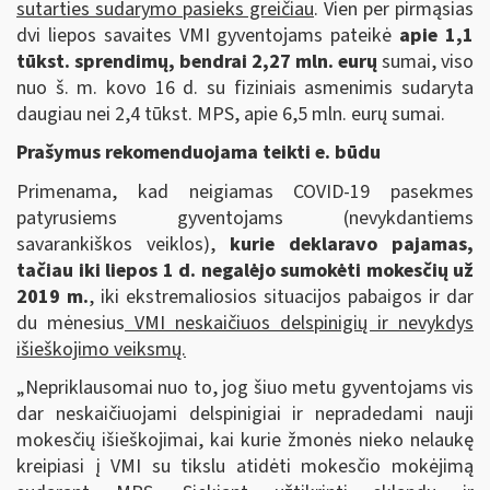
sutarties sudarymo pasieks greičiau
. Vien per pirmąsias
dvi liepos savaites VMI gyventojams pateikė
apie 1,1
tūkst. sprendimų, bendrai 2,27 mln. eurų
sumai, viso
nuo š. m. kovo 16 d. su fiziniais asmenimis sudaryta
daugiau nei 2,4 tūkst. MPS, apie 6,5 mln. eurų sumai.
Prašymus rekomenduojama teikti e. būdu
Primenama, kad neigiamas COVID-19 pasekmes
patyrusiems gyventojams (nevykdantiems
savarankiškos veiklos),
kurie deklaravo pajamas,
tačiau iki liepos 1 d. negalėjo sumokėti mokesčių už
2019 m.
, iki ekstremaliosios situacijos pabaigos ir dar
du mėnesius
VMI neskaičiuos delspinigių ir nevykdys
išieškojimo veiksmų.
„Nepriklausomai nuo to, jog šiuo metu gyventojams vis
dar neskaičiuojami delspinigiai ir nepradedami nauji
mokesčių išieškojimai, kai kurie žmonės nieko nelaukę
kreipiasi į VMI su tikslu atidėti mokesčio mokėjimą