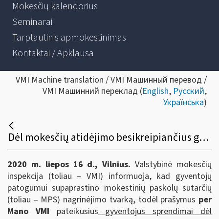
Mokesčių kalendorius
Seminarai
Tarptautinis apmokestinimas
Kontaktai / Apklausa
VMI Machine translation / VMI Машинный перевод /
VMI Машинний переклад (
English
,
Русский
,
Українська
)
Dėl mokesčių atidėjimo besikreipiančius gyventojus VMI sprendimas pasieks greičiau
2020 m. liepos 16 d., Vilnius.
Valstybinė mokesčių
inspekcija (toliau – VMI) informuoja, kad gyventojų
patogumui supaprastino mokestinių paskolų sutarčių
(toliau – MPS) nagrinėjimo tvarką, todėl prašymus
per
Mano VMI
pateikusius
gyventojus sprendimai dėl