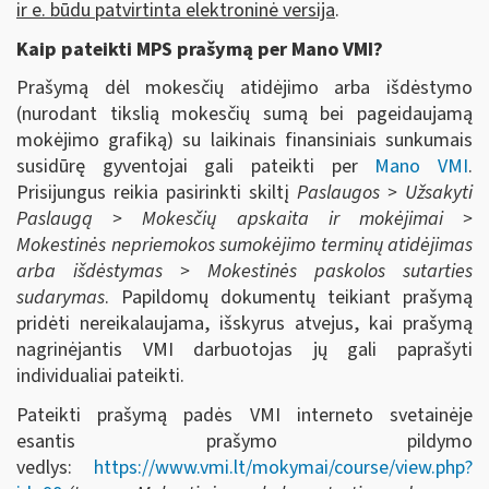
ir e. būdu patvirtinta elektroninė versija
.
Kaip pateikti MPS prašymą per Mano VMI?
Prašymą dėl mokesčių atidėjimo arba išdėstymo
(nurodant tikslią mokesčių sumą bei pageidaujamą
mokėjimo grafiką) su laikinais finansiniais sunkumais
susidūrę gyventojai gali pateikti per
Mano VMI
.
Prisijungus reikia pasirinkti skiltį
Paslaugos > Užsakyti
Paslaugą > Mokesčių apskaita ir mokėjimai >
Mokestinės nepriemokos sumokėjimo terminų atidėjimas
arba išdėstymas > Mokestinės paskolos sutarties
sudarymas
. Papildomų dokumentų teikiant prašymą
pridėti nereikalaujama, išskyrus atvejus, kai prašymą
nagrinėjantis VMI darbuotojas jų gali paprašyti
individualiai pateikti.
Pateikti prašymą padės VMI interneto svetainėje
esantis prašymo pildymo
vedlys:
https://www.vmi.lt/mokymai/course/view.php?