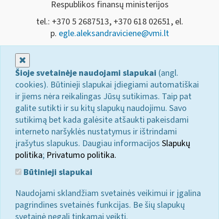
Respublikos finansų ministerijos
tel.: +370 5 2687513, +370 618 02651, el.
p.
egle.aleksandraviciene@vmi.lt
Uždaryti
Šioje svetainėje naudojami slapukai
(angl.
cookies). Būtinieji slapukai įdiegiami automatiškai
ir jiems nėra reikalingas Jūsų sutikimas. Taip pat
galite sutikti ir su kitų slapukų naudojimu. Savo
sutikimą bet kada galėsite atšaukti pakeisdami
interneto naršyklės nustatymus ir ištrindami
įrašytus slapukus. Daugiau informacijos
Slapukų
politika
;
Privatumo politika.
Būtinieji slapukai
Naudojami sklandžiam svetainės veikimui ir įgalina
pagrindines svetainės funkcijas. Be šių slapukų
svetainė negali tinkamai veikti.