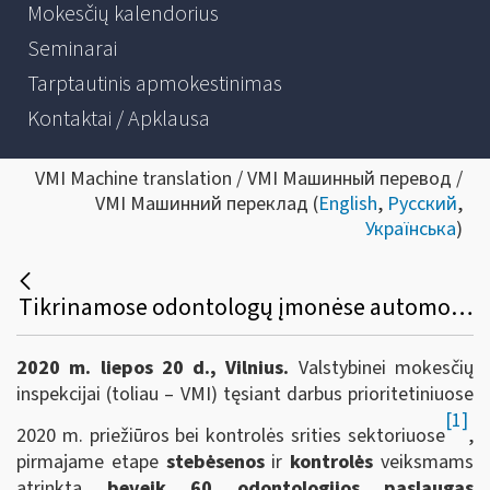
Mokesčių kalendorius
Seminarai
Tarptautinis apmokestinimas
Kontaktai / Apklausa
VMI Machine translation / VMI Машинный перевод /
VMI Машинний переклад (
English
,
Русский
,
Українська
)
Tikrinamose odontologų įmonėse automobiliai – įmonės ar jos savininko?
2020 m. liepos 20 d., Vilnius.
Valstybinei mokesčių
inspekcijai (toliau – VMI) tęsiant darbus prioritetiniuose
[1]
2020 m. priežiūros bei kontrolės srities sektoriuose
,
pirmajame etape
stebėsenos
ir
kontrolės
veiksmams
atrinkta
beveik 60 odontologijos paslaugas