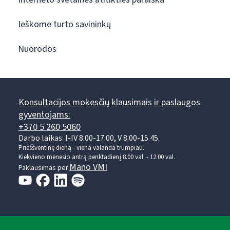
Ieškome turto savininkų
Nuorodos
Konsultacijos mokesčių klausimais ir paslaugos
gyventojams:
+370 5 260 5060
Darbo laikas: I-IV 8.00-17.00, V 8.00-15.45.
Prieššventinę dieną - viena valanda trumpiau.
Kiekvieno mėnesio antrą penktadienį 8.00 val. - 12.00 val.
Mano VMI
Paklausimas per