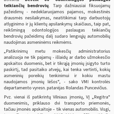
teikiančių bendrovių
. Tarp dažniausiai fiksuojamų
pažeidimų - nedeklaruojamos pajamos, mokestinės
drausmės nesilaikymas, neatitikimai tarp darbuotojų
atlyginimo ir jų klientų apsilankymų skaičiaus, taip pat,
reikšmingą odontologijos paslaugas teikiančių
bendrovių pažeidimų dalį sudaro lengvųjų automobilių
naudojimas asmeninėms reikmėms.
„Patikrinimų metu mokesčių administratorius
analizuoja ne tik pajamų - išlaidų ar darbo užmokesčio
apskaitos duomenis, bet ir tikrąją įmonių įsigyto turto
paskirtį, tad pasitaiko atvejų, kai tenka vertinti, kokių
asmeninių poreikių tenkinimui ir kokiu mastu
naudojamos įmonių lėšos“, - sako VMI kontrolės
departamento vyresn. patarėjas Rolandas Puncevičius.
Pvz. vienai iš patikrintų Vilniaus įmonių, VĮ „Regitra“
duomenimis, priklauso dvi transporto priemonės,
tačiau įmonės apskaitoje – tik vienas automobilis. Visgi,