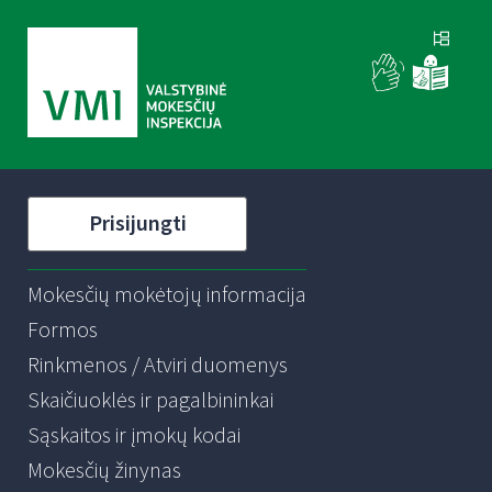
Prisijungti
Mokesčių mokėtojų informacija
Formos
Rinkmenos / Atviri duomenys
Skaičiuoklės ir pagalbininkai
Sąskaitos ir įmokų kodai
Mokesčių žinynas