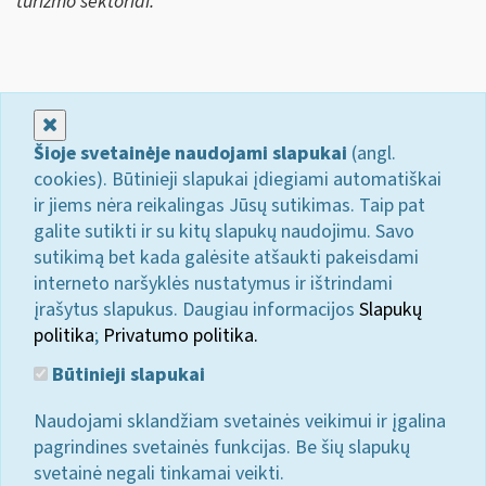
turizmo sektoriai.
Uždaryti
Šioje svetainėje naudojami slapukai
(angl.
cookies). Būtinieji slapukai įdiegiami automatiškai
ir jiems nėra reikalingas Jūsų sutikimas. Taip pat
galite sutikti ir su kitų slapukų naudojimu. Savo
sutikimą bet kada galėsite atšaukti pakeisdami
interneto naršyklės nustatymus ir ištrindami
įrašytus slapukus. Daugiau informacijos
Slapukų
politika
;
Privatumo politika.
Būtinieji slapukai
Naudojami sklandžiam svetainės veikimui ir įgalina
pagrindines svetainės funkcijas. Be šių slapukų
svetainė negali tinkamai veikti.