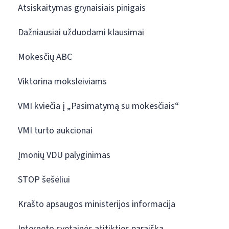
Atsiskaitymas grynaisiais pinigais
Dažniausiai užduodami klausimai
Mokesčių ABC
Viktorina moksleiviams
VMI kviečia į „Pasimatymą su mokesčiais“
VMI turto aukcionai
Įmonių VDU palyginimas
STOP šešėliui
Krašto apsaugos ministerijos informacija
Interneto svetainės atitikties paraiška