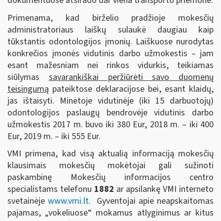
dokumentuose atsirado dar viena transporto priemonė.
Primenama, kad birželio pradžioje mokesčių
administratoriaus laiškų sulaukė daugiau kaip
tūkstantis odontologijos įmonių. Laiškuose nurodytas
konkrečios įmonės vidutinis darbo užmokestis – jam
esant mažesniam nei rinkos vidurkis, teikiamas
siūlymas
savarankiškai peržiūrėti savo duomenų
teisingumą
pateiktose deklaracijose bei, esant klaidų,
jas ištaisyti. Minėtoje vidutinėje (iki 15 darbuotojų)
odontologijos paslaugų bendrovėje vidutinis darbo
užmokestis 2017 m. buvo iki 380 Eur, 2018 m. – iki 400
Eur, 2019 m. – iki 555 Eur.
VMI primena, kad visą aktualią informaciją mokesčių
klausimais mokesčių mokėtojai gali sužinoti
paskambinę Mokesčių informacijos centro
specialistams telefonu
1882
ar apsilankę VMI interneto
svetainėje
www.vmi.lt
. Gyventojai apie neapskaitomas
pajamas, „vokeliuose“ mokamus atlyginimus ar kitus