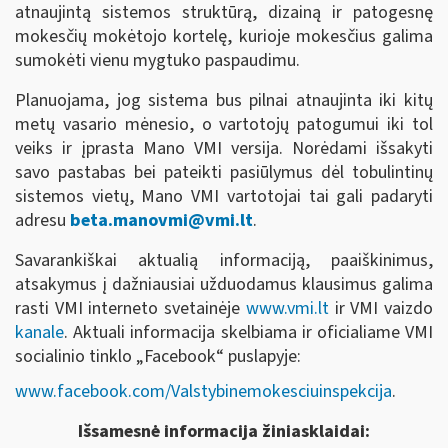
atnaujintą sistemos struktūrą, dizainą ir patogesnę
mokesčių mokėtojo kortelę, kurioje mokesčius galima
sumokėti vienu mygtuko paspaudimu.
Planuojama, jog sistema bus pilnai atnaujinta iki kitų
metų vasario mėnesio, o vartotojų patogumui iki tol
veiks ir įprasta Mano VMI versija. Norėdami išsakyti
savo pastabas bei pateikti pasiūlymus dėl tobulintinų
sistemos vietų, Mano VMI vartotojai tai gali padaryti
adresu
beta.manovmi@vmi.lt
.
Savarankiškai aktualią informaciją, paaiškinimus,
atsakymus į dažniausiai užduodamus klausimus galima
rasti VMI interneto svetainėje
www.vmi.lt
ir VMI vaizdo
kanale
. Aktuali informacija skelbiama ir oficialiame VMI
socialinio tinklo „Facebook“ puslapyje:
www.facebook.com/Valstybinemokesciuinspekcija
.
Išsamesnė informacija žiniasklaidai: