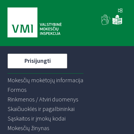
Prisijungti
Mokesčių mokėtojų informacija
Formos
Rinkmenos / Atviri duomenys
Skaičiuoklės ir pagalbininkai
Sąskaitos ir įmokų kodai
Mokesčių žinynas