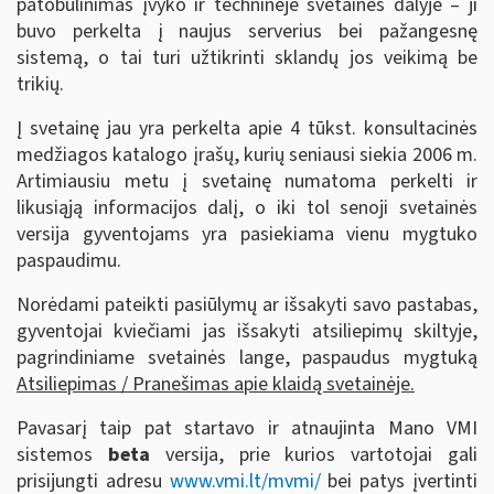
patobulinimas įvyko ir techninėje svetainės dalyje – ji
buvo perkelta į naujus serverius bei pažangesnę
sistemą, o tai turi užtikrinti sklandų jos veikimą be
trikių.
Į svetainę jau yra perkelta apie 4 tūkst. konsultacinės
medžiagos katalogo įrašų, kurių seniausi siekia 2006 m.
Artimiausiu metu į svetainę numatoma perkelti ir
likusiąją informacijos dalį, o iki tol senoji svetainės
versija gyventojams yra pasiekiama vienu mygtuko
paspaudimu.
Norėdami pateikti pasiūlymų ar išsakyti savo pastabas,
gyventojai kviečiami jas išsakyti atsiliepimų skiltyje,
pagrindiniame svetainės lange, paspaudus mygtuką
Atsiliepimas / Pranešimas apie klaidą svetainėje.
Pavasarį taip pat startavo ir atnaujinta Mano VMI
sistemos
beta
versija, prie kurios vartotojai gali
prisijungti adresu
www.vmi.lt/mvmi/
bei patys įvertinti