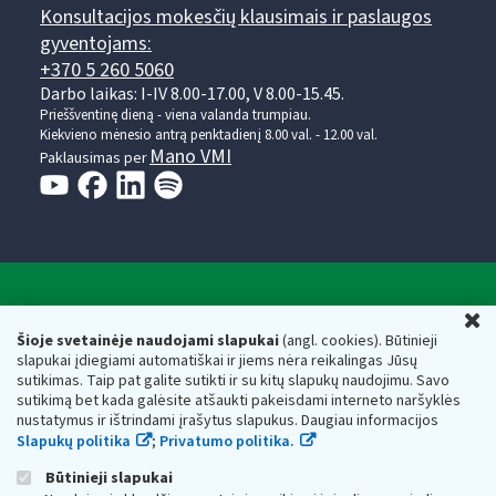
Konsultacijos mokesčių klausimais ir paslaugos
gyventojams:
+370 5 260 5060
Darbo laikas: I-IV 8.00-17.00, V 8.00-15.45.
Prieššventinę dieną - viena valanda trumpiau.
Kiekvieno mėnesio antrą penktadienį 8.00 val. - 12.00 val.
Mano VMI
Paklausimas per
Valstybinė mokesčių inspekcija prie Lietuvos
U
Respublikos finansų ministerijos
Šioje svetainėje naudojami slapukai
(angl. cookies). Būtinieji
slapukai įdiegiami automatiškai ir jiems nėra reikalingas Jūsų
Biudžetinė įstaiga. Juridinio asmens kodas — 188659752,
sutikimas. Taip pat galite sutikti ir su kitų slapukų naudojimu. Savo
adresas: Vasario 16-osios g. 14, 01107 Vilnius, Lietuva, el.paštas:
sutikimą bet kada galėsite atšaukti pakeisdami interneto naršyklės
vmi@vmi.lt
, E. pristatymo dėžutės adresas 188659752
nustatymus ir ištrindami įrašytus slapukus. Daugiau informacijos
Duomenys apie Valstybinę mokesčių inspekciją prie Lietuvos
Slapukų politika
;
Privatumo politika.
Respublikos finansų ministerijos kaupiami ir saugomi Juridinių
asmenų registre
Būtinieji slapukai