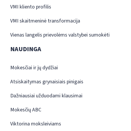
VMI kliento profilis
VMI skaitmeninė transformacija
Vienas langelis prievolėms valstybei sumokėti
NAUDINGA
Mokesčiai ir jų dydžiai
Atsiskaitymas grynaisiais pinigais
Dažniausiai užduodami klausimai
Mokesčių ABC
Viktorina moksleiviams