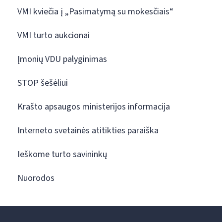
VMI kviečia į „Pasimatymą su mokesčiais“
VMI turto aukcionai
Įmonių VDU palyginimas
STOP šešėliui
Krašto apsaugos ministerijos informacija
Interneto svetainės atitikties paraiška
Ieškome turto savininkų
Nuorodos