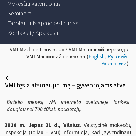
Mokesčių kalendorius
Seminarai
Tarptautinis apmokestinimas
Kontaktai / Apklausa
VMI Machine translation / VMI Машинный перевод /
VMI Машинний переклад (
English
,
Русский
,
Українська
)
VMI tęsia atsinaujinimą – gyventojams atveriama nauja interneto svetainė
Birželio mėnesį VMI interneto svetainėje lankėsi
daugiau nei 700 tūkst. naudotojų.
2020 m. liepos 21 d., Vilnius.
Valstybinė mokesčių
inspekcija (toliau – VMI) informuoja, kad įgyvendinant