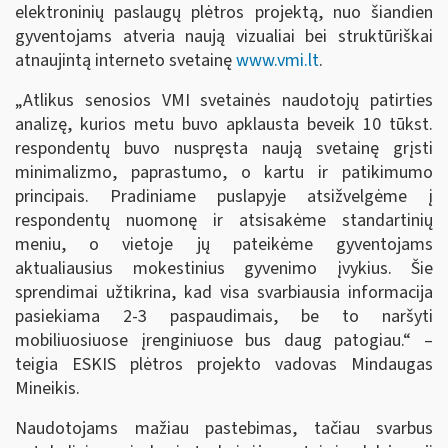
elektroninių paslaugų plėtros projektą, nuo šiandien
gyventojams atveria naują vizualiai bei struktūriškai
atnaujintą interneto svetainę
www.vmi.lt
.
„Atlikus senosios VMI svetainės naudotojų patirties
analizę, kurios metu buvo apklausta beveik 10 tūkst.
respondentų buvo nuspręsta naują svetainę grįsti
minimalizmo, paprastumo, o kartu ir patikimumo
principais. Pradiniame puslapyje atsižvelgėme į
respondentų nuomonę ir atsisakėme standartinių
meniu, o vietoje jų pateikėme gyventojams
aktualiausius mokestinius gyvenimo įvykius. Šie
sprendimai užtikrina, kad visa svarbiausia informacija
pasiekiama 2-3 paspaudimais, be to naršyti
mobiliuosiuose įrenginiuose bus daug patogiau.“ –
teigia ESKIS plėtros projekto vadovas Mindaugas
Mineikis.
Naudotojams mažiau pastebimas, tačiau svarbus