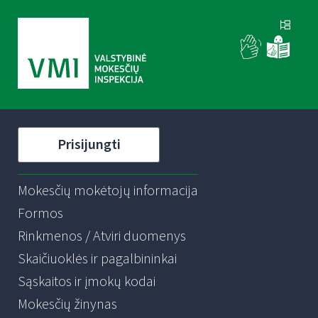
Prisijungti
Mokesčių mokėtojų informacija
Formos
Rinkmenos / Atviri duomenys
Skaičiuoklės ir pagalbininkai
Sąskaitos ir įmokų kodai
Mokesčių žinynas