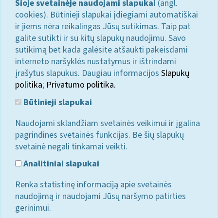
Šioje svetainėje naudojami slapukai
(angl.
cookies). Būtinieji slapukai įdiegiami automatiškai
ir jiems nėra reikalingas Jūsų sutikimas. Taip pat
galite sutikti ir su kitų slapukų naudojimu. Savo
sutikimą bet kada galėsite atšaukti pakeisdami
interneto naršyklės nustatymus ir ištrindami
įrašytus slapukus. Daugiau informacijos
Slapukų
politika
;
Privatumo politika.
Būtinieji slapukai
Naudojami sklandžiam svetainės veikimui ir įgalina
pagrindines svetainės funkcijas. Be šių slapukų
svetainė negali tinkamai veikti.
Analitiniai slapukai
Renka statistinę informaciją apie svetainės
naudojimą ir naudojami Jūsų naršymo patirties
gerinimui.