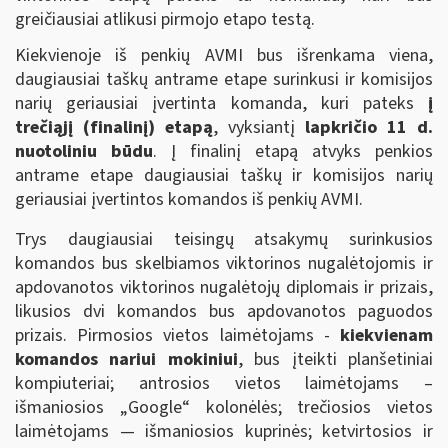
greičiausiai atlikusi pirmojo etapo testą.
Kiekvienoje iš penkių AVMI bus išrenkama viena,
daugiausiai taškų antrame etape surinkusi ir komisijos
narių geriausiai įvertinta komanda, kuri pateks
į
trečiąjį (finalinį) etapą
, vyksiantį
lapkričio 11 d.
nuotoliniu būdu
. Į finalinį etapą atvyks penkios
antrame etape daugiausiai taškų ir komisijos narių
geriausiai įvertintos komandos iš penkių AVMI.
Trys daugiausiai teisingų atsakymų surinkusios
komandos bus skelbiamos viktorinos nugalėtojomis ir
apdovanotos viktorinos nugalėtojų diplomais ir prizais,
likusios dvi komandos bus apdovanotos paguodos
prizais. Pirmosios vietos laimėtojams -
kiekvienam
komandos nariui mokiniui
, bus įteikti planšetiniai
kompiuteriai; antrosios vietos laimėtojams –
išmaniosios „Google“ kolonėlės; trečiosios vietos
laimėtojams — išmaniosios kuprinės; ketvirtosios ir