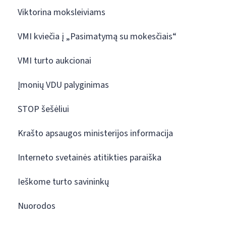
Viktorina moksleiviams
VMI kviečia į „Pasimatymą su mokesčiais“
VMI turto aukcionai
Įmonių VDU palyginimas
STOP šešėliui
Krašto apsaugos ministerijos informacija
Interneto svetainės atitikties paraiška
Ieškome turto savininkų
Nuorodos