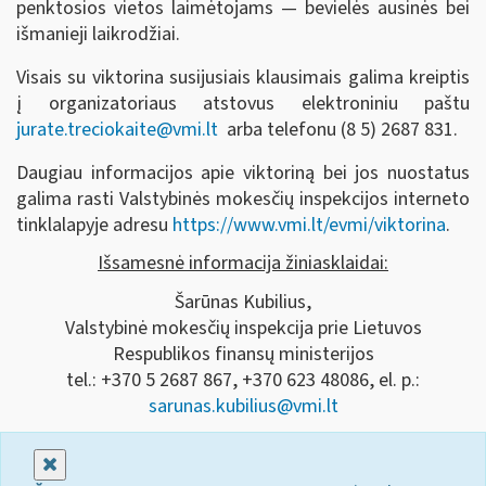
penktosios vietos laimėtojams — bevielės ausinės bei
išmanieji laikrodžiai.
Visais su viktorina susijusiais klausimais galima kreiptis
į organizatoriaus atstovus elektroniniu paštu
jurate.treciokaite@vmi.lt
arba telefonu (8 5) 2687 831.
Daugiau informacijos apie viktoriną bei jos nuostatus
galima rasti Valstybinės mokesčių inspekcijos interneto
tinklalapyje adresu
https://www.vmi.lt/evmi/viktorina
.
Išsamesnė informacija žiniasklaidai:
Šarūnas Kubilius,
Valstybinė mokesčių inspekcija prie Lietuvos
Respublikos finansų ministerijos
tel.: +370 5 2687 867, +370 623 48086, el. p.:
sarunas.kubilius@vmi.lt
Uždaryti