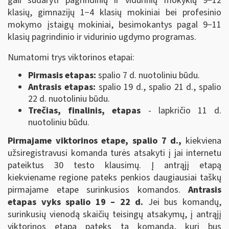
gali sudaryti pagrindinių ir vidurinių mokyklų 9−12
klasių, gimnazijų 1−4 klasių mokiniai bei profesinio
mokymo įstaigų mokiniai, besimokantys pagal 9−11
klasių pagrindinio ir vidurinio ugdymo programas.
Numatomi trys viktorinos etapai:
Pirmasis etapas:
spalio 7 d. nuotoliniu būdu.
Antrasis etapas:
spalio 19 d., spalio 21 d., spalio
22 d. nuotoliniu būdu.
Trečias, finalinis, etapas
- lapkričio 11 d.
nuotoliniu būdu.
Pirmajame viktorinos etape, spalio 7 d.,
kiekviena
užsiregistravusi komanda turės atsakyti į jai internetu
pateiktus 30 testo klausimų. Į antrąjį etapą
kiekviename regione pateks penkios daugiausiai taškų
pirmajame etape surinkusios komandos.
Antrasis
etapas vyks spalio 19 – 22 d.
Jei bus komandų,
surinkusių vienodą skaičių teisingų atsakymų, į antrąjį
viktorinos etapą pateks ta komanda, kuri bus