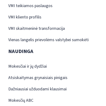
VMI teikiamos paslaugos
VMI kliento profilis
VMI skaitmeninė transformacija
Vienas langelis prievolėms valstybei sumokėti
NAUDINGA
Mokesčiai ir jų dydžiai
Atsiskaitymas grynaisiais pinigais
Dažniausiai užduodami klausimai
Mokesčių ABC