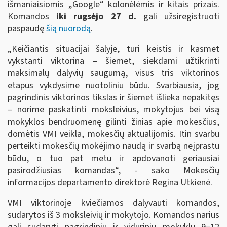
išmaniaisiomis „Google“ kolonėlėmis ir kitais prizais
.
Komandos
iki rugsėjo 27 d.
gali užsiregistruoti
paspaudę
šią nuorodą
.
„Keičiantis situacijai šalyje, turi keistis ir kasmet
vykstanti viktorina – šiemet, siekdami užtikrinti
maksimalų dalyvių saugumą, visus tris viktorinos
etapus vykdysime nuotoliniu būdu. Svarbiausia, jog
pagrindinis viktorinos tikslas ir šiemet išlieka nepakitęs
– norime paskatinti moksleivius, mokytojus bei visą
mokyklos bendruomenę gilinti žinias apie mokesčius,
domėtis VMI veikla, mokesčių aktualijomis. Itin svarbu
perteikti mokesčių mokėjimo naudą ir svarbą neįprastu
būdu, o tuo pat metu ir apdovanoti geriausiai
pasirodžiusias komandas“, - sako Mokesčių
informacijos departamento direktorė Regina Utkienė.
VMI viktorinoje kviečiamos dalyvauti komandos,
sudarytos iš 3 moksleivių ir mokytojo. Komandos narius