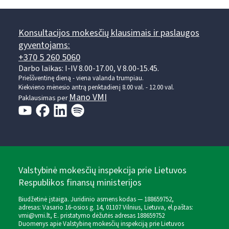
Konsultacijos mokesčių klausimais ir paslaugos
gyventojams:
+370 5 260 5060
Darbo laikas: I-IV 8.00-17.00, V 8.00-15.45.
Prieššventinę dieną - viena valanda trumpiau.
Kiekvieno mėnesio antrą penktadienį 8.00 val. - 12.00 val.
Mano VMI
Paklausimas per
Valstybinė mokesčių inspekcija prie Lietuvos
Respublikos finansų ministerijos
Biudžetinė įstaiga. Juridinio asmens kodas — 188659752,
adresas: Vasario 16-osios g. 14, 01107 Vilnius, Lietuva, el.paštas:
vmi@vmi.lt
, E. pristatymo dėžutės adresas 188659752
Duomenys apie Valstybinę mokesčių inspekciją prie Lietuvos