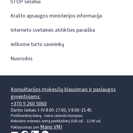
STOP šešėliui
Krašto apsaugos ministerijos informacija
Interneto svetainės atitikties paraiška
Ieškome turto savininkų
Nuorodos
Konsultacijos mokesčių klausimais ir paslaugos
gyventojams:
+370 5 260 5060
Darbo laikas: I-IV 8.00-17.00, V 8.00-15.45.
Prieššventinę dieną - viena valanda trumpiau.
Kiekvieno mėnesio antrą penktadienį 8.00 val. - 12.00 val.
Mano VMI
Paklausimas per