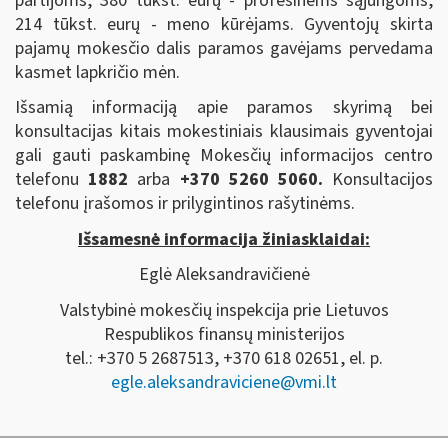
partijoms, 380 tūkst. eurų - profesinėms sąjungoms,
214 tūkst. eurų - meno kūrėjams. Gyventojų skirta
pajamų mokesčio dalis paramos gavėjams pervedama
kasmet lapkričio mėn.
Išsamią informaciją apie paramos skyrimą bei
konsultacijas kitais mokestiniais klausimais gyventojai
gali gauti paskambinę Mokesčių informacijos centro
telefonu
1882
arba
+370 5260 5060.
Konsultacijos
telefonu įrašomos ir prilygintinos rašytinėms.
Išsamesnė informacija žiniasklaidai:
Eglė Aleksandravičienė
Valstybinė mokesčių inspekcija prie Lietuvos
Respublikos finansų ministerijos
tel.: +370 5 2687513, +370 618 02651, el. p.
egle.aleksandraviciene@vmi.lt