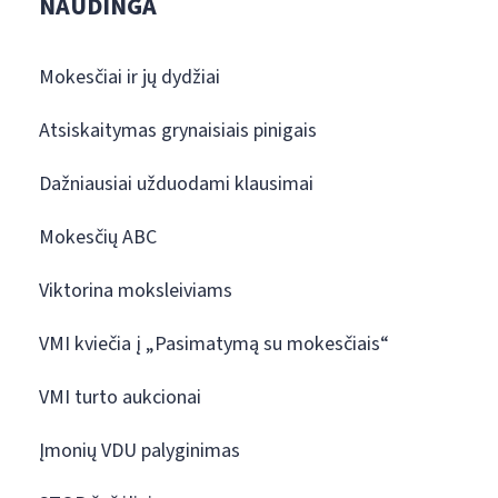
NAUDINGA
Mokesčiai ir jų dydžiai
Atsiskaitymas grynaisiais pinigais
Dažniausiai užduodami klausimai
Mokesčių ABC
Viktorina moksleiviams
VMI kviečia į „Pasimatymą su mokesčiais“
VMI turto aukcionai
Įmonių VDU palyginimas