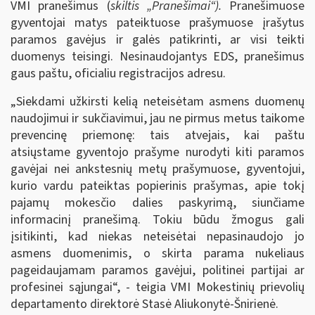
VMI pranešimus (
skiltis „Pranešimai“).
Pranešimuose
gyventojai matys pateiktuose prašymuose įrašytus
paramos gavėjus ir galės patikrinti, ar visi teikti
duomenys teisingi. Nesinaudojantys EDS, pranešimus
gaus paštu, oficialiu registracijos adresu.
„Siekdami užkirsti kelią neteisėtam asmens duomenų
naudojimui ir sukčiavimui, jau ne pirmus metus taikome
prevencinę priemonę: tais atvejais, kai paštu
atsiųstame gyventojo prašyme nurodyti kiti paramos
gavėjai nei ankstesnių metų prašymuose, gyventojui,
kurio vardu pateiktas popierinis prašymas, apie tokį
pajamų mokesčio dalies paskyrimą, siunčiame
informacinį pranešimą. Tokiu būdu žmogus gali
įsitikinti, kad niekas neteisėtai nepasinaudojo jo
asmens duomenimis, o skirta parama nukeliaus
pageidaujamam paramos gavėjui, politinei partijai ar
profesinei sąjungai“, - teigia VMI Mokestinių prievolių
departamento direktorė Stasė Aliukonytė-Šnirienė.