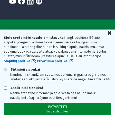
Valstybinė mokesčių inspekcija prie Lietuvos
U
Respublikos finansų ministerijos
Šioje svetainėje naudojami slapukai
(angl. cookies). Būtinieji
slapukai įdiegiami automatiškai ir jiems nėra reikalingas Jūsų
Biudžetinė įstaiga. Juridinio asmens kodas — 188659752,
sutikimas. Taip pat galite sutikti ir su kitų slapukų naudojimu. Savo
adresas: Vasario 16-osios g. 14, 01107 Vilnius, Lietuva, el.paštas:
sutikimą bet kada galėsite atšaukti pakeisdami interneto naršyklės
vmi@vmi.lt
, E. pristatymo dėžutės adresas 188659752
nustatymus ir ištrindami įrašytus slapukus. Daugiau informacijos
Duomenys apie Valstybinę mokesčių inspekciją prie Lietuvos
Slapukų politika
;
Privatumo politika.
Respublikos finansų ministerijos kaupiami ir saugomi Juridinių
asmenų registre
Būtinieji slapukai
Naudojami sklandžiam svetainės veikimui ir įgalina pagrindines
svetainės funkcijas. Be šių slapukų svetainė negali tinkamai veikti.
Analitiniai slapukai
Renka statistinę informaciją apie svetainės naudojimą ir
naudojami Jūsų naršymo patirties gerinimui.
PATVIRTINTI
Visus slapukus