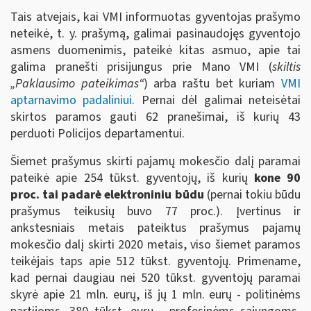
Tais atvejais, kai VMI informuotas gyventojas prašymo
neteikė, t. y. prašymą, galimai pasinaudojęs gyventojo
asmens duomenimis, pateikė kitas asmuo, apie tai
galima pranešti prisijungus prie Mano VMI (
skiltis
„Paklausimo pateikimas“
) arba raštu bet kuriam
VMI
aptarnavimo padaliniui
. Pernai dėl galimai neteisėtai
skirtos paramos gauti 62 pranešimai, iš kurių 43
perduoti Policijos departamentui.
Šiemet prašymus skirti pajamų mokesčio dalį paramai
pateikė apie 254 tūkst. gyventojų, iš kurių
kone 90
proc. tai padarė elektroniniu būdu
(pernai tokiu būdu
prašymus teikusių buvo 77 proc.). Įvertinus ir
ankstesniais metais pateiktus prašymus pajamų
mokesčio dalį skirti 2020 metais, viso šiemet paramos
teikėjais taps apie 512 tūkst. gyventojų. Primename,
kad pernai daugiau nei 520 tūkst. gyventojų paramai
skyrė apie 21 mln. eurų, iš jų 1 mln. eurų - politinėms