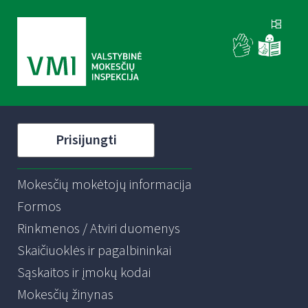
Prisijungti
Mokesčių mokėtojų informacija
Formos
Rinkmenos / Atviri duomenys
Skaičiuoklės ir pagalbininkai
Sąskaitos ir įmokų kodai
Mokesčių žinynas