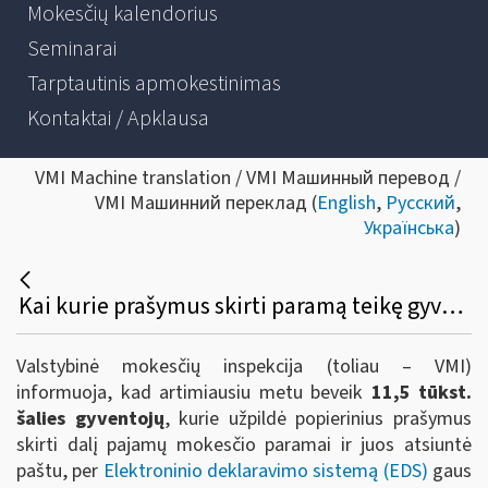
Mokesčių kalendorius
Seminarai
Tarptautinis apmokestinimas
Kontaktai / Apklausa
VMI Machine translation / VMI Машинный перевод /
VMI Машинний переклад (
English
,
Русский
,
Українська
)
Kai kurie prašymus skirti paramą teikę gyventojai sulauks žinių iš VMI
Valstybinė mokesčių inspekcija (toliau – VMI)
informuoja, kad artimiausiu metu beveik
11,5 tūkst.
šalies gyventojų
, kurie užpildė popierinius prašymus
skirti dalį pajamų mokesčio paramai ir juos atsiuntė
paštu, per
Elektroninio deklaravimo sistemą (EDS)
gaus