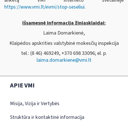
anketą VMI interneto svetainėje
https://www.vmi.lt/evmi/stop-seseliui
.
Išsamesnė informacija žiniasklaidai:
Laima Domarkienė,
Klaipėdos apskrities valstybinė mokesčių inspekcija
tel.: (8 46) 469249, +370 698 33096; el. p.
laima.domarkiene@vmi.lt
APIE VMI
Misija, Vizija ir Vertybės
Struktūra ir kontaktinė informacija