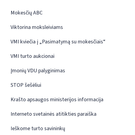
Mokesčių ABC
Viktorina moksleiviams
VMI kviečia į „Pasimatymą su mokesčiais“
VMI turto aukcionai
Įmonių VDU palyginimas
STOP šešėliui
Krašto apsaugos ministerijos informacija
Interneto svetainės atitikties paraiška
Ieškome turto savininkų