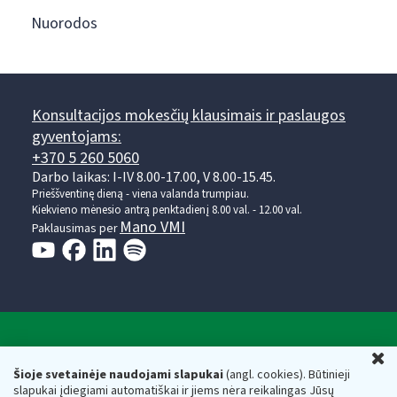
Nuorodos
Konsultacijos mokesčių klausimais ir paslaugos
gyventojams:
+370 5 260 5060
Darbo laikas: I-IV 8.00-17.00, V 8.00-15.45.
Prieššventinę dieną - viena valanda trumpiau.
Kiekvieno mėnesio antrą penktadienį 8.00 val. - 12.00 val.
Mano VMI
Paklausimas per
Valstybinė mokesčių inspekcija prie Lietuvos
U
Respublikos finansų ministerijos
Šioje svetainėje naudojami slapukai
(angl. cookies). Būtinieji
slapukai įdiegiami automatiškai ir jiems nėra reikalingas Jūsų