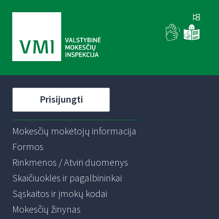
Prisijungti
Mokesčių mokėtojų informacija
Formos
Rinkmenos / Atviri duomenys
Skaičiuoklės ir pagalbininkai
Sąskaitos ir įmokų kodai
Mokesčių žinynas