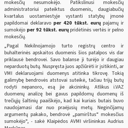
mokesčių nesumokėjo. Patikslinusi mokesčių
administratoriui pateiktus duomenis, daugiabučių
kvartalus uostamiestyje vystanti statybų įmonė
papildomai deklaravo
per 420 tūkst. eurų
pajamų ir
sumokėjo
per 92 tūkst. eurų
pridėtinės vertės ir pelno
mokesčių.
„Pagal Nekilnojamojo turto registrų centro ir
buhalterinės apskaitos duomenis šios patalpos vis dar
priklausė bendrovei. Savo balanse ji turėjo ir daugiau
neparduotų butų. Nuspręsta juos apžiūrėti ir įsitikinti, ar
VMI deklaruojami duomenys atitinka tikrovę. Tokią
galimybę bendrovės atstovai suteikė, tačiau trijų butų
rodyti nepanoro, esą jie akcininkų. Atlikus i.VAZ
duomenų analizę bei gavus papildomų duomenų iš
trečiųjų šaltinių paaiškėjo, kad kai kuriais butais buvo
naudojamasi dar nuo praėjusių metų. Neginčijamų
argumentų pakako, bendrovė „pamirštus“ mokesčius
sumokėjo“, - sakė Klaipėdos AVMI viršininkas Audrius