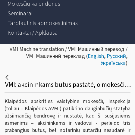
Mokesčių kalendorius
Seminarai
Tarptautinis apmokestinimas
Kontaktai / Apklausa
VMI Machine translation / VMI Машинный перевод /
VMI Машинний переклад (
English
,
Русский
,
Українська
)
VMI: akcininkams butus pastatė, o mokesčius valstybei pamiršo
Klaipėdos apskrities
valstybinė mokesčių inspekcija
(toliau – Klaipėdos AVMI) patikrino daugiabučių statyba
užsiimančią bendrovę ir nustatė, kad ši susijusiems
asmenims – akcininkams ir vadovui - perleido tris
prabangius butus, bet notarinių sutarčių nesudarė ir