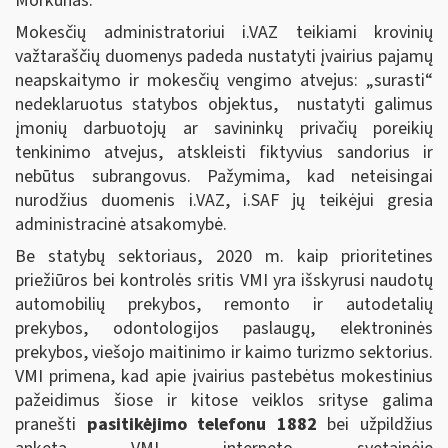
Morkūnas.
Mokesčių administratoriui i.VAZ teikiami krovinių
važtaraščių duomenys padeda nustatyti įvairius pajamų
neapskaitymo ir mokesčių vengimo atvejus: „surasti“
nedeklaruotus statybos objektus, nustatyti galimus
įmonių darbuotojų ar savininkų privačių poreikių
tenkinimo atvejus, atskleisti fiktyvius sandorius ir
nebūtus subrangovus. Pažymima, kad neteisingai
nurodžius duomenis i.VAZ, i.SAF jų teikėjui gresia
administracinė atsakomybė.
Be statybų sektoriaus, 2020 m. kaip prioritetines
priežiūros bei kontrolės sritis VMI yra išskyrusi naudotų
automobilių prekybos, remonto ir autodetalių
prekybos, odontologijos paslaugų, elektroninės
prekybos, viešojo maitinimo ir kaimo turizmo sektorius.
VMI primena, kad apie įvairius pastebėtus mokestinius
pažeidimus šiose ir kitose veiklos srityse galima
pranešti
pasitikėjimo telefonu 1882
bei užpildžius