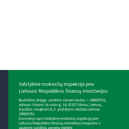
Valstybinė mokesčių inspekcija prie
Lietuvos Respublikos finansų ministerijos
Biudžetinė įstaiga. Juridinio asmens kodas — 188659752,
adresas: Vasario 16-osios g. 14, 01107 Vilnius, Lietuva,
el.paštas:
vmi@vmi.lt
, E. pristatymo dėžutės adresas
188659752
Duomenys apie Valstybinę mokesčių inspekciją prie
Lietuvos Respublikos finansų ministerijos kaupiami ir
saugomi Juridinių asmenų registre