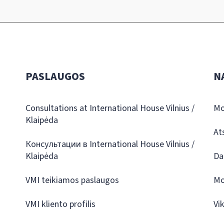
PASLAUGOS
N
Consultations at International House Vilnius /
Mo
Klaipėda
At
Консультации в International House Vilnius /
Klaipėda
Da
VMI teikiamos paslaugos
Mo
VMI kliento profilis
Vi