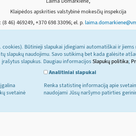
Laima Domarkienė,
Klaipėdos apskrities valstybinė mokesčių inspekcija
.: (8 46) 469249, +370 698 33096; el. p.
laima.domarkiene@vmi
. cookies). Būtinieji slapukai įdiegiami automatiškai ir jiems
u kitų slapukų naudojimu. Savo sutikimą bet kada galėsite atš
i įrašytus slapukus. Daugiau informacijos
Slapukų politika
;
Pr
Analitiniai slapukai
įgalina
Renka statistinę informaciją apie svetai
ukų svetainė
naudojami Jūsų naršymo patirties gerini