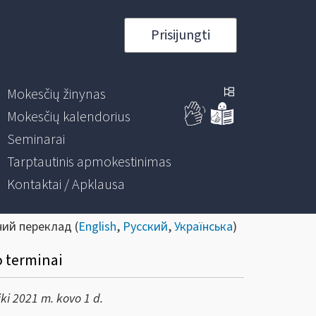
Prisijungti
Mokesčių žinynas
Mokesčių kalendorius
Seminarai
Tarptautinis apmokestinimas
Kontaktai / Apklausa
ний переклад (
English
,
Русский
,
Українська
)
o terminai
iki 2021 m. kovo 1 d.