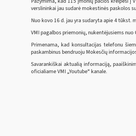
Pažymima, kad 115 įmonių pačios kreipėsi į V
verslininkai jau sudarė mokestinės paskolos su
Nuo kovo 16 d. jau yra sudaryta apie 4 tūkst. 
VMI pagalbos priemonių, nukentėjusiems nuo
Primenama, kad konsultacijas telefonu šiemet
paskambinus bendruoju Mokesčių informacijos t
Savarankiškai aktualią informaciją, paaiški
oficialiame VMI „Youtube“ kanale.