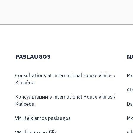
PASLAUGOS
N
Consultations at International House Vilnius /
Mo
Klaipėda
At
Консультации в International House Vilnius /
Klaipėda
Da
VMI teikiamos paslaugos
Mo
VMI kliento profilis
Vi