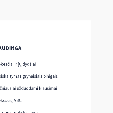
AUDINGA
kesčiai ir jų dydžiai
siskaitymas grynaisiais pinigais
žniausiai užduodami klausimai
kesčių ABC
ktorina moksleiviams