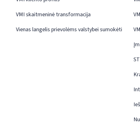
VMI skaitmeninė transformacija
VM
Vienas langelis prievolėms valstybei sumokėti
VM
Įm
ST
Kr
In
Ie
Nu