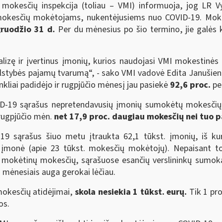
 mokesčių inspekcija (toliau – VMI) informuoja, jog LR 
okesčių mokėtojams, nukentėjusiems nuo COVID-19. Mokes
gruodžio 31 d.
Per du mėnesius po šio termino, jie galės k
lizę ir įvertinus įmonių, kurios naudojasi VMI mokestinės
i valstybės pajamų tvarumą“, - sako VMI vadovė Edita Januši
liai padidėjo ir rugpjūčio mėnesį jau pasiekė
92,6 proc.
pe
VID-19 sąrašus nepretendavusių įmonių sumokėtų mokesčių 
 rugpjūčio mėn.
net 17,9 proc. daugiau mokesčių nei tuo p
-19 sąrašus šiuo metu įtraukta 62,1 tūkst. įmonių, iš k
 įmonė (apie 23 tūkst. mokesčių mokėtojų). Nepaisant t
rų mokėtinų mokesčių, sąrašuose esančių verslininkų sumok
is mėnesiais auga gerokai lėčiau.
okesčių atidėjimai,
skola nesiekia 1 tūkst. eurų.
Tik 1 proc
os.