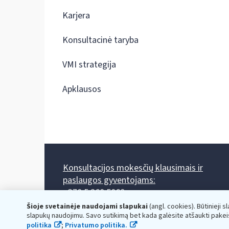
Karjera
Konsultacinė taryba
VMI strategija
Apklausos
Konsultacijos mokesčių klausimais ir
paslaugos gyventojams:
+370 5 260 5060
Darbo laikas: I-IV 8.00-17.00, V 8.00-15.45.
Šioje svetainėje naudojami slapukai
(angl. cookies). Būtinieji s
Prieššventinę dieną - viena valanda trumpiau.
slapukų naudojimu. Savo sutikimą bet kada galėsite atšaukti pakei
Kiekvieno mėnesio antrą penktadienį 8.00 val. - 12.00 val.
politika
;
Privatumo politika.