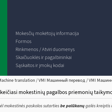
Mokesčių mokėtojų informacija
Formos
Rinkmenos / Atviri duomenys
Skaičiuoklės ir pagalbininkai
Sąskaitos ir įmokų kodai
Machine translation / VMI Машинный перевод / VMI Машин
 keičiasi mokestinių pagalbos priemonių taikym
ėl mokestinės paskolos sutarties
be palūkanų
galės kreiptis 