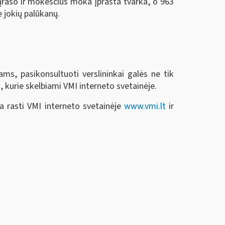
ąrašo ir mokesčius moka įprasta tvarka, o 963
 jokių palūkanų.
ms, pasikonsultuoti verslininkai galės ne tik
 kurie skelbiami VMI interneto svetainėje.
a rasti VMI interneto svetainėje
www.vmi.lt
ir