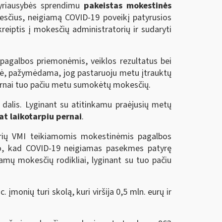
Vyriausybės sprendimu
pakeistas mokestinės
čius, neigiamą COVID-19 poveikį patyrusios
reiptis į mokesčių administratorių ir sudaryti
 pagalbos priemonėmis, veiklos rezultatus bei
enė, pažymėdama, jog pastaruoju metu įtrauktų
rnai tuo pačiu metu sumokėtų mokesčių.
dalis. Lyginant su atitinkamu praėjusių metų
at laikotarpiu pernai
.
urių VMI teikiamomis mokestinėmis pagalbos
o, kad COVID-19 neigiamas pasekmes patyrę
amų mokesčių rodikliai, lyginant su tuo pačiu
. įmonių turi skolą, kuri viršija 0,5 mln. eurų ir