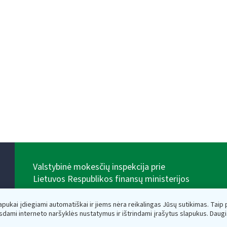
Valstybinė mokesčių inspekcija prie
Lietuvos Respublikos finansų ministerijos
Biudžetinė įstaiga. Juridinio asmens kodas — 188659752,
adresas: Vasario 16-osios g. 14, 01107 Vilnius, Lietuva,
lapukai įdiegiami automatiškai ir jiems nėra reikalingas Jūsų sutikimas. Taip pa
el.paštas:
vmi@vmi.lt
, E. pristatymo dėžutės adresas
sdami interneto naršyklės nustatymus ir ištrindami įrašytus slapukus. Daug
188659752