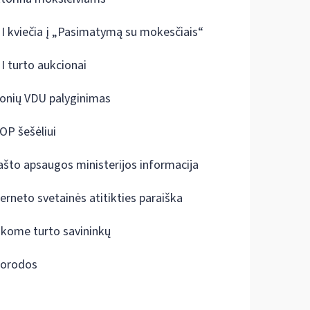
I kviečia į „Pasimatymą su mokesčiais“
I turto aukcionai
onių VDU palyginimas
OP šešėliui
ašto apsaugos ministerijos informacija
terneto svetainės atitikties paraiška
škome turto savininkų
orodos