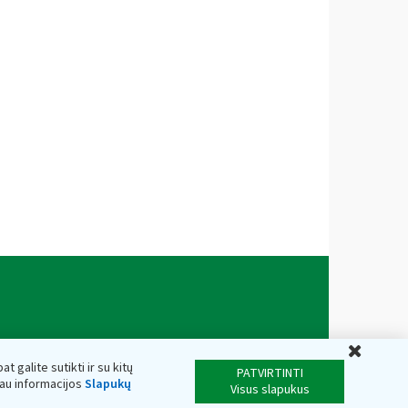
Uždar
t galite sutikti ir su kitų
PATVIRTINTI
iau informacijos
Slapukų
Visus slapukus