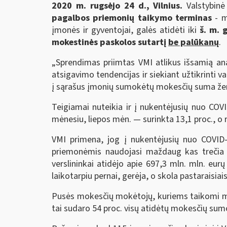
2020 m. rugsėjo 24 d., Vilnius.
Valstybinė
pagalbos priemonių taikymo terminas
- m
įmonės ir gyventojai, galės atidėti iki
š. m. 
mokestinės paskolos sutartį
be palūkanų
.
„Sprendimas priimtas VMI atlikus išsamią ana
atsigavimo tendencijas ir siekiant užtikrint
į sąrašus įmonių sumokėtų mokesčių suma ženk
Teigiamai nuteikia ir į nukentėjusių nuo CO
mėnesiu, liepos mėn. — surinkta 13,1 proc., o
VMI primena, jog į nukentėjusių nuo COVID
priemonėmis naudojasi maždaug kas trečia
verslininkai atidėjo apie 697,3 mln. mln. eu
laikotarpiu pernai, gerėja, o skola pastaraisia
Pusės mokesčių mokėtojų, kuriems taikomi m
tai sudaro 54 proc. visų atidėtų mokesčių sum