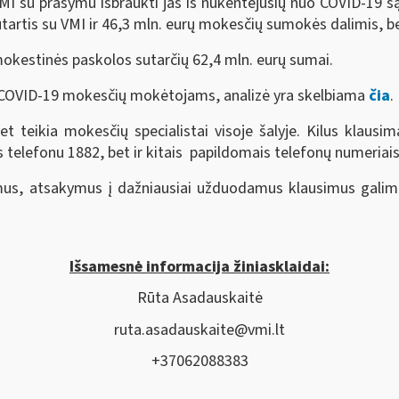
MI su prašymu išbraukti jas iš nukentėjusių nuo COVID-19 s
tartis su VMI ir 46,3 mln. eurų mokesčių sumokės dalimis, be
mokestinės paskolos sutarčių 62,4 mln. eurų sumai.
 COVID-19 mokesčių mokėtojams, analizė yra skelbiama
čia
.
 teikia mokesčių specialistai visoje šalyje. Kilus klausima
elefonu 1882, bet ir kitais papildomais telefonų numeriais,
nimus, atsakymus į dažniausiai užduodamus klausimus galim
Išsamesnė informacija žiniasklaidai:
Rūta Asadauskaitė
ruta.asadauskaite@vmi.lt
+37062088383