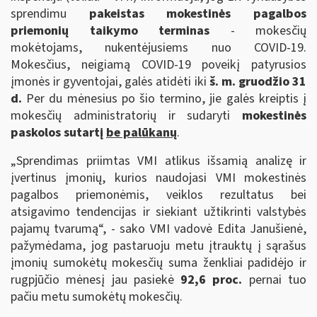
sprendimu
pakeistas mokestinės pagalbos
priemonių taikymo terminas
- mokesčių
mokėtojams, nukentėjusiems nuo COVID-19.
Mokesčius, neigiamą COVID-19 poveikį patyrusios
įmonės ir gyventojai, galės atidėti iki
š. m. gruodžio 31
d.
Per du mėnesius po šio termino, jie galės kreiptis į
mokesčių administratorių ir sudaryti
mokestinės
paskolos sutartį
be palūkanų
.
„Sprendimas priimtas VMI atlikus išsamią analizę ir
įvertinus įmonių, kurios naudojasi VMI mokestinės
pagalbos priemonėmis, veiklos rezultatus bei
atsigavimo tendencijas ir siekiant užtikrinti valstybės
pajamų tvarumą“, - sako VMI vadovė Edita Janušienė,
pažymėdama, jog pastaruoju metu įtrauktų į sąrašus
įmonių sumokėtų mokesčių suma ženkliai padidėjo ir
rugpjūčio mėnesį jau pasiekė
92,6 proc.
pernai tuo
pačiu metu sumokėtų mokesčių.