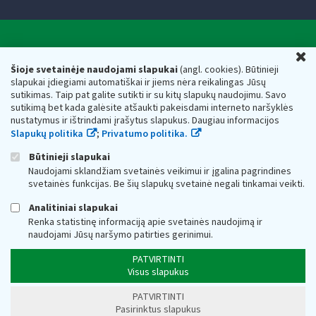
Valstybinė mokesčių inspekcija prie Lietuvos
U
Respublikos finansų ministerijos
Šioje svetainėje naudojami slapukai
(angl. cookies). Būtinieji
slapukai įdiegiami automatiškai ir jiems nėra reikalingas Jūsų
Biudžetinė įstaiga. Juridinio asmens kodas — 188659752,
sutikimas. Taip pat galite sutikti ir su kitų slapukų naudojimu. Savo
adresas: Vasario 16-osios g. 14, 01107 Vilnius, Lietuva, el.paštas:
sutikimą bet kada galėsite atšaukti pakeisdami interneto naršyklės
vmi@vmi.lt
, E. pristatymo dėžutės adresas 188659752
nustatymus ir ištrindami įrašytus slapukus. Daugiau informacijos
Duomenys apie Valstybinę mokesčių inspekciją prie Lietuvos
Slapukų politika
;
Privatumo politika.
Respublikos finansų ministerijos kaupiami ir saugomi Juridinių
asmenų registre
Būtinieji slapukai
Naudojami sklandžiam svetainės veikimui ir įgalina pagrindines
svetainės funkcijas. Be šių slapukų svetainė negali tinkamai veikti.
Analitiniai slapukai
Renka statistinę informaciją apie svetainės naudojimą ir
naudojami Jūsų naršymo patirties gerinimui.
PATVIRTINTI
Visus slapukus
PATVIRTINTI
Pasirinktus slapukus