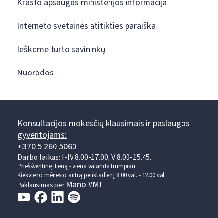
Krašto apsaugos ministerijos informacija
Interneto svetainės atitikties paraiška
Ieškome turto savininkų
Nuorodos
Konsultacijos mokesčių klausimais ir paslaugos
gyventojams:
+370 5 260 5060
Darbo laikas: I-IV 8.00-17.00, V 8.00-15.45.
Prieššventinę dieną - viena valanda trumpiau.
Kiekvieno mėnesio antrą penktadienį 8.00 val. - 12.00 val.
Mano VMI
Paklausimas per