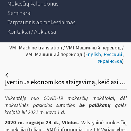
Mokesčių kalendorius
Seminarai
Tarptautinis apmokestinimas
Kontaktai / Apklausa
VMI Machine translation / VMI Машинный перевод /
VMI Машинний переклад (
English
,
Русский
,
Українська
)
Įvertinus ekonomikos atsigavimą, keičiasi mokestinių pagalbos priemonių taikymo terminai
Nukentėję nuo COVID-19 mokesčių mokėtojai, dėl
mokestinės paskolos sutarties
be palūkanų
galės
kreiptis iki 2021 m. kovo 1 d.
2020 m. rugsėjo 24 d., Vilnius.
Valstybinė mokesčių
inspekcija (toliau – VMI) informuoja, jog LR Vyriausybės