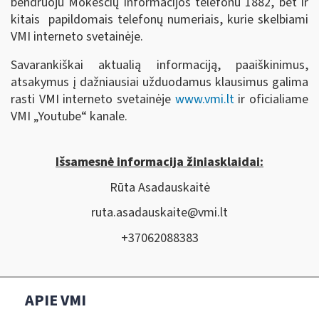
bendruoju Mokesčių informacijos telefonu 1882, bet ir
kitais papildomais telefonų numeriais, kurie skelbiami
VMI interneto svetainėje.
Savarankiškai aktualią informaciją, paaiškinimus,
atsakymus į dažniausiai užduodamus klausimus galima
rasti VMI interneto svetainėje
www.vmi.lt
ir oficialiame
VMI „Youtube“ kanale.
Išsamesnė informacija žiniasklaidai:
Rūta Asadauskaitė
ruta.asadauskaite@vmi.lt
+37062088383
APIE VMI