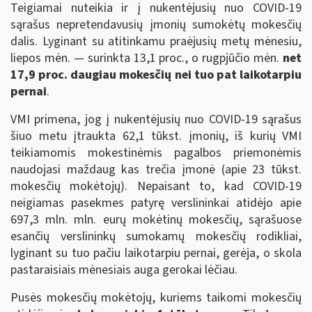
Teigiamai nuteikia ir į nukentėjusių nuo COVID-19
sąrašus nepretendavusių įmonių sumokėtų mokesčių
dalis. Lyginant su atitinkamu praėjusių metų mėnesiu,
liepos mėn. — surinkta 13,1 proc., o rugpjūčio mėn.
net
17,9 proc. daugiau mokesčių nei tuo pat laikotarpiu
pernai
.
VMI primena, jog į nukentėjusių nuo COVID-19 sąrašus
šiuo metu įtraukta 62,1 tūkst. įmonių, iš kurių VMI
teikiamomis mokestinėmis pagalbos priemonėmis
naudojasi maždaug kas trečia įmonė (apie 23 tūkst.
mokesčių mokėtojų). Nepaisant to, kad COVID-19
neigiamas pasekmes patyrę verslininkai atidėjo apie
697,3 mln. mln. eurų mokėtinų mokesčių, sąrašuose
esančių verslininkų sumokamų mokesčių rodikliai,
lyginant su tuo pačiu laikotarpiu pernai, gerėja, o skola
pastaraisiais mėnesiais auga gerokai lėčiau.
Pusės mokesčių mokėtojų, kuriems taikomi mokesčių