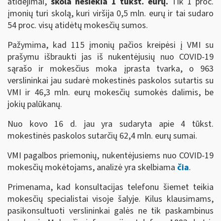
atidėjimai,
skola nesiekia 1 tūkst. eurų.
Tik 1 proc.
įmonių turi skolą, kuri viršija 0,5 mln. eurų ir tai sudaro
54 proc. visų atidėtų mokesčių sumos.
Pažymima, kad 115 įmonių pačios kreipėsi į VMI su
prašymu išbraukti jas iš nukentėjusių nuo COVID-19
sąrašo ir mokesčius moka įprasta tvarka, o 963
verslininkai jau sudarė mokestinės paskolos sutartis su
VMI ir 46,3 mln. eurų mokesčių sumokės dalimis, be
jokių palūkanų.
Nuo kovo 16 d. jau yra sudaryta apie 4 tūkst.
mokestinės paskolos sutarčių 62,4 mln. eurų sumai.
VMI pagalbos priemonių, nukentėjusiems nuo COVID-19
mokesčių mokėtojams, analizė yra skelbiama
čia
.
Primenama, kad konsultacijas telefonu šiemet teikia
mokesčių specialistai visoje šalyje. Kilus klausimams,
pasikonsultuoti verslininkai galės ne tik paskambinus