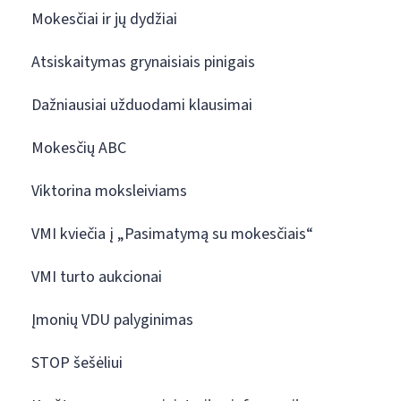
Mokesčiai ir jų dydžiai
Atsiskaitymas grynaisiais pinigais
Dažniausiai užduodami klausimai
Mokesčių ABC
Viktorina moksleiviams
VMI kviečia į „Pasimatymą su mokesčiais“
VMI turto aukcionai
Įmonių VDU palyginimas
STOP šešėliui