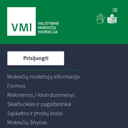
Prisijungti
Mokesčių mokėtojų informacija
Formos
Rinkmenos / Atviri duomenys
Skaičiuoklės ir pagalbininkai
Sąskaitos ir įmokų kodai
Mokesčių žinynas