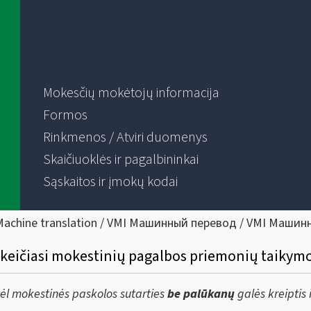
Mokesčių mokėtojų informacija
Formos
Rinkmenos / Atviri duomenys
Skaičiuoklės ir pagalbininkai
Sąskaitos ir įmokų kodai
Machine translation / VMI Машинный перевод / VMI Машин
 keičiasi mokestinių pagalbos priemonių taikym
ėl mokestinės paskolos sutarties
be palūkanų
galės kreiptis 