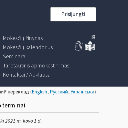
Prisijungti
Mokesčių žinynas
Mokesčių kalendorius
Seminarai
Tarptautinis apmokestinimas
Kontaktai / Apklausa
ний переклад (
English
,
Русский
,
Українська
)
o terminai
iki 2021 m. kovo 1 d.