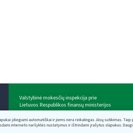
Valstybinė mokesčių inspekcija prie
Lietuvos Respublikos finansų ministerijos
Biudžetinė įstaiga. Juridinio asmens kodas — 188659752,
adresas: Vasario 16-osios g. 14, 01107 Vilnius, Lietuva,
lapukai įdiegiami automatiškai ir jiems nėra reikalingas Jūsų sutikimas. Taip pa
el.paštas:
vmi@vmi.lt
, E. pristatymo dėžutės adresas
sdami interneto naršyklės nustatymus ir ištrindami įrašytus slapukus. Daug
188659752