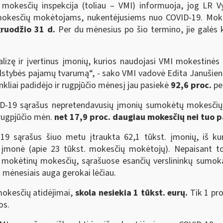
 mokesčių inspekcija (toliau – VMI) informuoja, jog LR 
okesčių mokėtojams, nukentėjusiems nuo COVID-19. Mokes
gruodžio 31 d.
Per du mėnesius po šio termino, jie galės k
lizę ir įvertinus įmonių, kurios naudojasi VMI mokestinės
i valstybės pajamų tvarumą“, - sako VMI vadovė Edita Januši
liai padidėjo ir rugpjūčio mėnesį jau pasiekė
92,6 proc.
pe
VID-19 sąrašus nepretendavusių įmonių sumokėtų mokesčių 
 rugpjūčio mėn.
net 17,9 proc. daugiau mokesčių nei tuo p
-19 sąrašus šiuo metu įtraukta 62,1 tūkst. įmonių, iš k
 įmonė (apie 23 tūkst. mokesčių mokėtojų). Nepaisant t
rų mokėtinų mokesčių, sąrašuose esančių verslininkų sumok
is mėnesiais auga gerokai lėčiau.
okesčių atidėjimai,
skola nesiekia 1 tūkst. eurų.
Tik 1 proc
os.