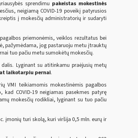
Vyriausybės sprendimu
pakeistas mokestinės
čius, neigiamą COVID-19 poveikį patyrusios
reiptis į mokesčių administratorių ir sudaryti
 pagalbos priemonėmis, veiklos rezultatus bei
enė, pažymėdama, jog pastaruoju metu įtrauktų
rnai tuo pačiu metu sumokėtų mokesčių.
dalis. Lyginant su atitinkamu praėjusių metų
at laikotarpiu pernai
.
urių VMI teikiamomis mokestinėmis pagalbos
o, kad COVID-19 neigiamas pasekmes patyrę
amų mokesčių rodikliai, lyginant su tuo pačiu
. įmonių turi skolą, kuri viršija 0,5 mln. eurų ir