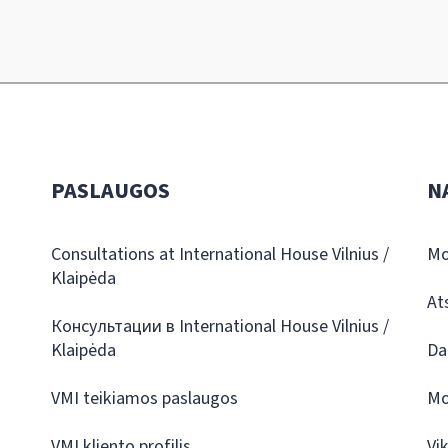
PASLAUGOS
N
Consultations at International House Vilnius /
Mo
Klaipėda
At
Консультации в International House Vilnius /
Klaipėda
Da
VMI teikiamos paslaugos
Mo
VMI kliento profilis
Vi