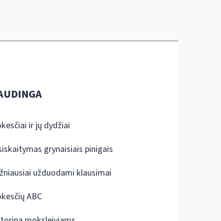
AUDINGA
kesčiai ir jų dydžiai
siskaitymas grynaisiais pinigais
žniausiai užduodami klausimai
kesčių ABC
ktorina moksleiviams