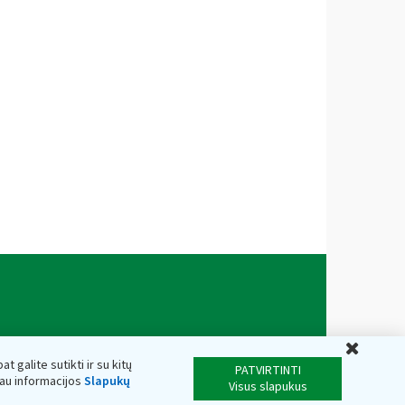
Uždar
t galite sutikti ir su kitų
PATVIRTINTI
iau informacijos
Slapukų
Visus slapukus