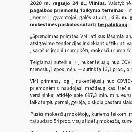
2020 m. rugsėjo 24 d., Vilnius.
Valstybinė
pagalbos priemonių taikymo terminas
- m
įmonės ir gyventojai, galės atidėti iki
š. m. 
mokestinės paskolos sutartį
be palūkanų
.
„Sprendimas priimtas VMI atlikus išsamią ana
atsigavimo tendencijas ir siekiant užtikrint
į sąrašus įmonių sumokėtų mokesčių suma ženk
Teigiamai nuteikia ir į nukentėjusių nuo CO
mėnesiu, liepos mėn. — surinkta 13,1 proc., o
VMI primena, jog į nukentėjusių nuo COVID
priemonėmis naudojasi maždaug kas trečia
verslininkai atidėjo apie 697,3 mln. mln. eu
laikotarpiu pernai, gerėja, o skola pastaraisia
Pusės mokesčių mokėtojų, kuriems taikomi m
tai sudaro 54 proc. visų atidėtų mokesčių sum