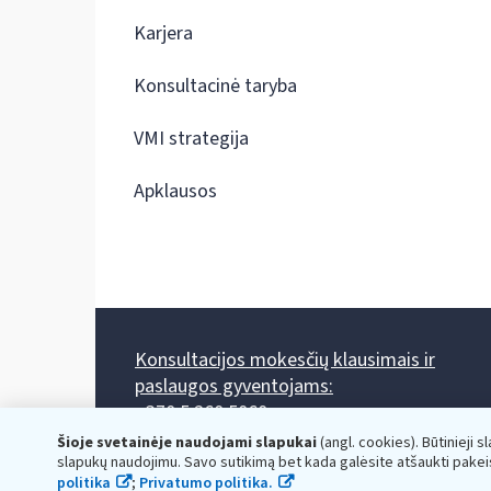
Karjera
Konsultacinė taryba
VMI strategija
Apklausos
Konsultacijos mokesčių klausimais ir
paslaugos gyventojams:
+370 5 260 5060
Darbo laikas: I-IV 8.00-17.00, V 8.00-15.45.
Šioje svetainėje naudojami slapukai
(angl. cookies). Būtinieji s
Prieššventinę dieną - viena valanda trumpiau.
slapukų naudojimu. Savo sutikimą bet kada galėsite atšaukti pakei
Kiekvieno mėnesio antrą penktadienį 8.00 val. - 12.00 val.
politika
;
Privatumo politika.