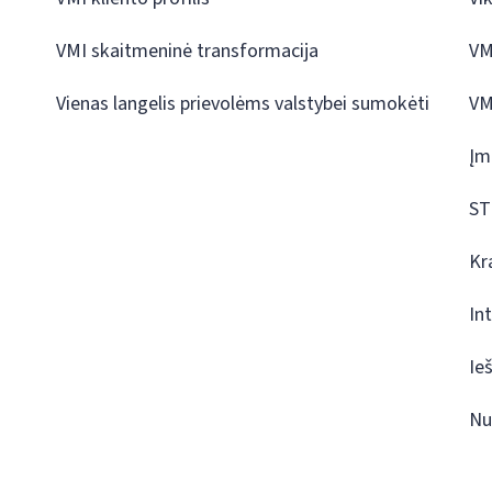
VMI skaitmeninė transformacija
VM
Vienas langelis prievolėms valstybei sumokėti
VM
Įm
ST
Kr
In
Ie
Nu