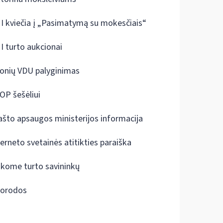
I kviečia į „Pasimatymą su mokesčiais“
I turto aukcionai
onių VDU palyginimas
OP šešėliui
ašto apsaugos ministerijos informacija
terneto svetainės atitikties paraiška
škome turto savininkų
orodos