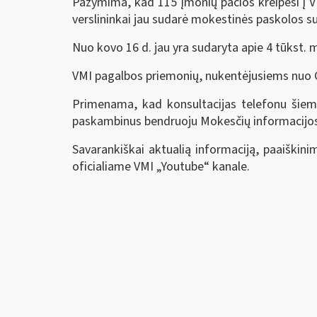
Pažymima, kad 115 įmonių pačios kreipėsi į V
verslininkai jau sudarė mokestinės paskolos su
Nuo kovo 16 d. jau yra sudaryta apie 4 tūkst. 
VMI pagalbos priemonių, nukentėjusiems nuo
Primenama, kad konsultacijas telefonu šiemet
paskambinus bendruoju Mokesčių informacijos t
Savarankiškai aktualią informaciją, paaiški
oficialiame VMI „Youtube“ kanale.