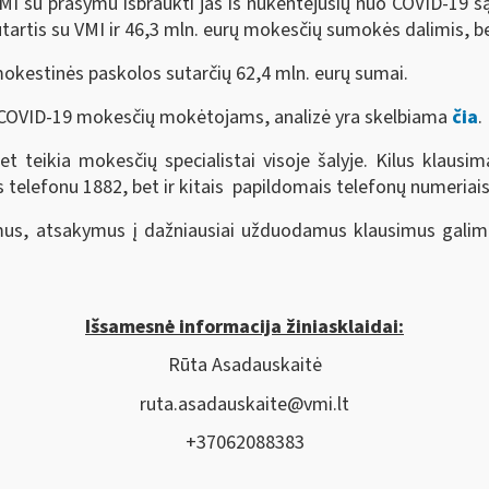
MI su prašymu išbraukti jas iš nukentėjusių nuo COVID-19 s
tartis su VMI ir 46,3 mln. eurų mokesčių sumokės dalimis, be
mokestinės paskolos sutarčių 62,4 mln. eurų sumai.
 COVID-19 mokesčių mokėtojams, analizė yra skelbiama
čia
.
 teikia mokesčių specialistai visoje šalyje. Kilus klausima
elefonu 1882, bet ir kitais papildomais telefonų numeriais,
nimus, atsakymus į dažniausiai užduodamus klausimus galim
Išsamesnė informacija žiniasklaidai:
Rūta Asadauskaitė
ruta.asadauskaite@vmi.lt
+37062088383