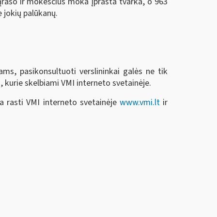
ąrašo ir mokesčius moka įprasta tvarka, o 963
 jokių palūkanų.
ms, pasikonsultuoti verslininkai galės ne tik
 kurie skelbiami VMI interneto svetainėje.
a rasti VMI interneto svetainėje
www.vmi.lt
ir