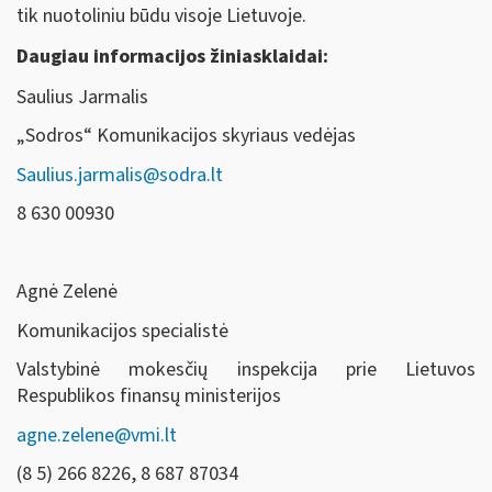
tik nuotoliniu būdu visoje Lietuvoje.
Daugiau informacijos žiniasklaidai:
Saulius Jarmalis
„Sodros“ Komunikacijos skyriaus vedėjas
Saulius.jarmalis@sodra.lt
8 630 00930
Agnė Zelenė
Komunikacijos specialistė
Valstybinė mokesčių inspekcija prie Lietuvos
Respublikos finansų ministerijos
agne.zelene@vmi.lt
(8 5) 266 8226, 8 687 87034