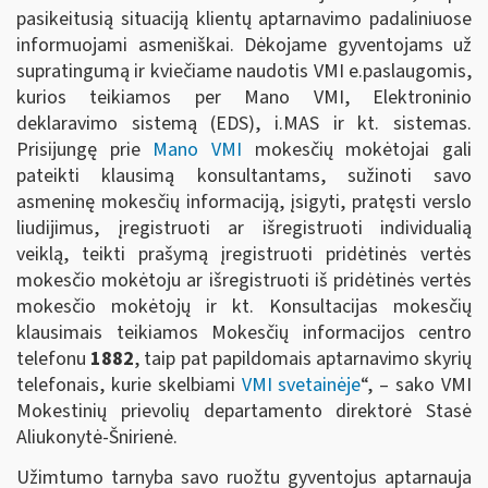
pasikeitusią situaciją klientų aptarnavimo padaliniuose
informuojami asmeniškai. Dėkojame gyventojams už
supratingumą ir kviečiame naudotis VMI e.paslaugomis,
kurios teikiamos per Mano VMI, Elektroninio
deklaravimo sistemą (EDS), i.MAS ir kt. sistemas.
Prisijungę prie
Mano VMI
mokesčių mokėtojai gali
pateikti klausimą konsultantams, sužinoti savo
asmeninę mokesčių informaciją, įsigyti, pratęsti verslo
liudijimus, įregistruoti ar išregistruoti individualią
veiklą, teikti prašymą įregistruoti pridėtinės vertės
mokesčio mokėtoju ar išregistruoti iš pridėtinės vertės
mokesčio mokėtojų ir kt. Konsultacijas mokesčių
klausimais teikiamos Mokesčių informacijos centro
telefonu
1882
, taip pat papildomais aptarnavimo skyrių
telefonais, kurie skelbiami
VMI svetainėje
“, – sako VMI
Mokestinių prievolių departamento direktorė Stasė
Aliukonytė-Šnirienė.
Užimtumo tarnyba savo ruožtu gyventojus aptarnauja