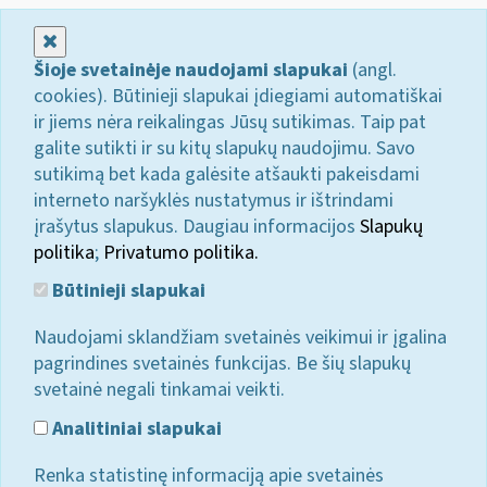
Uždaryti
Šioje svetainėje naudojami slapukai
(angl.
cookies). Būtinieji slapukai įdiegiami automatiškai
ir jiems nėra reikalingas Jūsų sutikimas. Taip pat
galite sutikti ir su kitų slapukų naudojimu. Savo
sutikimą bet kada galėsite atšaukti pakeisdami
interneto naršyklės nustatymus ir ištrindami
įrašytus slapukus. Daugiau informacijos
Slapukų
politika
;
Privatumo politika.
Būtinieji slapukai
Naudojami sklandžiam svetainės veikimui ir įgalina
pagrindines svetainės funkcijas. Be šių slapukų
svetainė negali tinkamai veikti.
Analitiniai slapukai
Renka statistinę informaciją apie svetainės