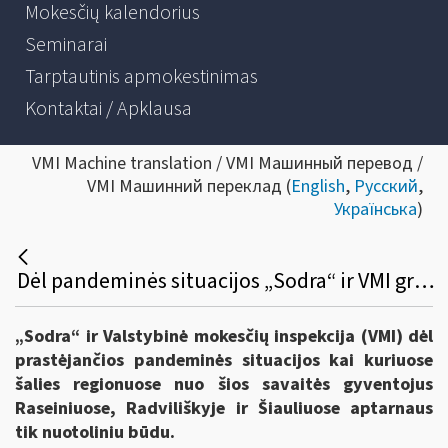
Mokesčių kalendorius
Seminarai
Tarptautinis apmokestinimas
Kontaktai / Apklausa
VMI Machine translation / VMI Машинный перевод /
VMI Машинний переклад (
English
,
Русский
,
Українська
)
Dėl pandeminės situacijos „Sodra“ ir VMI grįžta prie nuotolinio klientų aptarnavimo
„Sodra“ ir Valstybinė mokesčių inspekcija (VMI) dėl
prastėjančios pandeminės situacijos kai kuriuose
šalies regionuose nuo šios savaitės gyventojus
Raseiniuose, Radviliškyje ir Šiauliuose aptarnaus
tik nuotoliniu būdu.