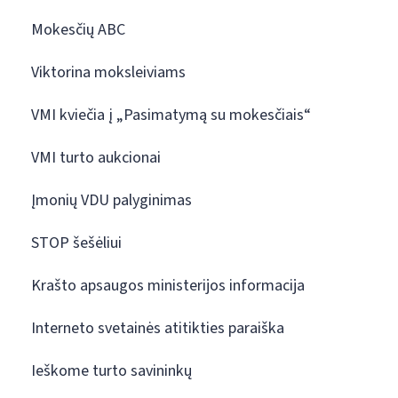
Mokesčių ABC
Viktorina moksleiviams
VMI kviečia į „Pasimatymą su mokesčiais“
VMI turto aukcionai
Įmonių VDU palyginimas
STOP šešėliui
Krašto apsaugos ministerijos informacija
Interneto svetainės atitikties paraiška
Ieškome turto savininkų