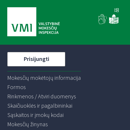
Prisijungti
Mokesčių mokėtojų informacija
Formos
Rinkmenos / Atviri duomenys
Skaičiuoklės ir pagalbininkai
Sąskaitos ir įmokų kodai
Mokesčių žinynas