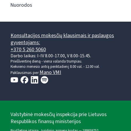
Nuorodos
Konsultacijos mokesčių klausimais ir paslaugos
gyventojams:
+370 5 260 5060
Darbo laikas: I-IV 8.00-17.00, V 8.00-15.45.
Prieššventinę dieną - viena valanda trumpiau.
Kiekvieno mėnesio antrą penktadienį 8.00 val. - 12.00 val.
Mano VMI
Paklausimas per
Valstybinė mokesčių inspekcija prie Lietuvos
Respublikos finansų ministerijos
Biudžetinė įstaiga. Juridinio asmens kodas — 188659752,