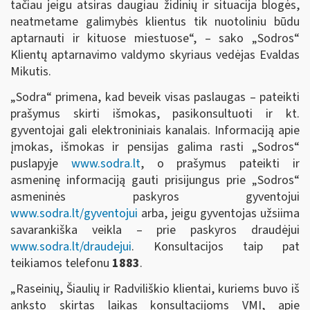
tačiau jeigu atsiras daugiau židinių ir situacija blogės,
neatmetame galimybės klientus tik nuotoliniu būdu
aptarnauti ir kituose miestuose“, – sako „Sodros“
Klientų aptarnavimo valdymo skyriaus vedėjas Evaldas
Mikutis.
„Sodra“ primena, kad beveik visas paslaugas – pateikti
prašymus skirti išmokas, pasikonsultuoti ir kt.
gyventojai gali elektroniniais kanalais. Informaciją apie
įmokas, išmokas ir pensijas galima rasti „Sodros“
puslapyje
www.sodra.lt
, o prašymus pateikti ir
asmeninę informaciją gauti prisijungus prie „Sodros“
asmeninės paskyros gyventojui
www.sodra.lt/gyventojui
arba, jeigu gyventojas užsiima
savarankiška veikla – prie paskyros draudėjui
www.sodra.lt/draudejui
. Konsultacijos taip pat
teikiamos telefonu
1883
.
„Raseinių, Šiaulių ir Radviliškio klientai, kuriems buvo iš
anksto skirtas laikas konsultacijoms VMI, apie