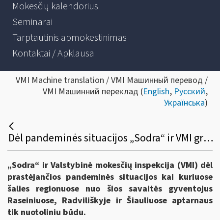
Mokesčių kalendorius
Seminarai
Tarptautinis apmokestinimas
Kontaktai / Apklausa
VMI Machine translation / VMI Машинный перевод /
VMI Машинний переклад (
English
,
Русский
,
Українська
)
Dėl pandeminės situacijos „Sodra“ ir VMI grįžta prie nuotolinio klientų aptarnavimo
„Sodra“ ir Valstybinė mokesčių inspekcija (VMI) dėl
prastėjančios pandeminės situacijos kai kuriuose
šalies regionuose nuo šios savaitės gyventojus
Raseiniuose, Radviliškyje ir Šiauliuose aptarnaus
tik nuotoliniu būdu.