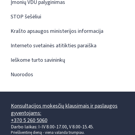
Įmonių VDU palyginimas
STOP šešėliui
Krašto apsaugos ministerijos informacija
Interneto svetainės atitikties paraiška
Ieškome turto savininkų
Nuorodos
Konsultacijos mokesčių klausimais ir paslaugos
gyventojams:
+370 5 260 5060
Darbo laikas: I-IV 8.00-17.00, V 8.00-15.45.
Prieššventinę dieną - viena valanda trumpiau.