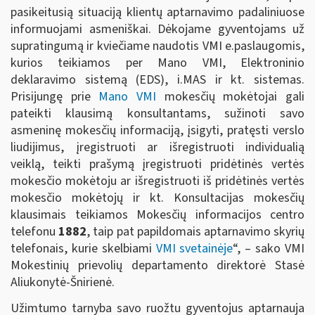
pasikeitusią situaciją klientų aptarnavimo padaliniuose
informuojami asmeniškai. Dėkojame gyventojams už
supratingumą ir kviečiame naudotis VMI e.paslaugomis,
kurios teikiamos per Mano VMI, Elektroninio
deklaravimo sistemą (EDS), i.MAS ir kt. sistemas.
Prisijungę prie
Mano VMI
mokesčių mokėtojai gali
pateikti klausimą konsultantams, sužinoti savo
asmeninę mokesčių informaciją, įsigyti, pratęsti verslo
liudijimus, įregistruoti ar išregistruoti individualią
veiklą, teikti prašymą įregistruoti pridėtinės vertės
mokesčio mokėtoju ar išregistruoti iš pridėtinės vertės
mokesčio mokėtojų ir kt. Konsultacijas mokesčių
klausimais teikiamos Mokesčių informacijos centro
telefonu
1882
, taip pat papildomais aptarnavimo skyrių
telefonais, kurie skelbiami
VMI svetainėje
“, – sako VMI
Mokestinių prievolių departamento direktorė Stasė
Aliukonytė-Šnirienė.
Užimtumo tarnyba savo ruožtu gyventojus aptarnauja