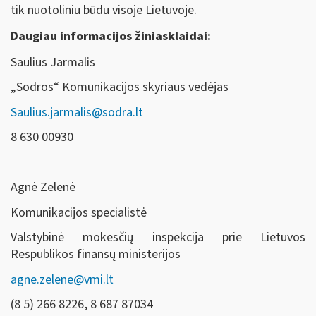
tik nuotoliniu būdu visoje Lietuvoje.
Daugiau informacijos žiniasklaidai:
Saulius Jarmalis
„Sodros“ Komunikacijos skyriaus vedėjas
Saulius.jarmalis@sodra.lt
8 630 00930
Agnė Zelenė
Komunikacijos specialistė
Valstybinė mokesčių inspekcija prie Lietuvos
Respublikos finansų ministerijos
agne.zelene@vmi.lt
(8 5) 266 8226, 8 687 87034