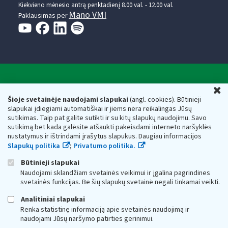
Kiekvieno mėnesio antrą penktadienį 8.00 val. - 12.00 val.
Mano VMI
Paklausimas per
Valstybinė mokesčių inspekcija prie Lietuvos
U
Respublikos finansų ministerijos
Šioje svetainėje naudojami slapukai
(angl. cookies). Būtinieji
slapukai įdiegiami automatiškai ir jiems nėra reikalingas Jūsų
Biudžetinė įstaiga. Juridinio asmens kodas — 188659752,
sutikimas. Taip pat galite sutikti ir su kitų slapukų naudojimu. Savo
adresas: Vasario 16-osios g. 14, 01107 Vilnius, Lietuva, el.paštas:
sutikimą bet kada galėsite atšaukti pakeisdami interneto naršyklės
vmi@vmi.lt
, E. pristatymo dėžutės adresas 188659752
nustatymus ir ištrindami įrašytus slapukus. Daugiau informacijos
Duomenys apie Valstybinę mokesčių inspekciją prie Lietuvos
Slapukų politika
;
Privatumo politika.
Respublikos finansų ministerijos kaupiami ir saugomi Juridinių
asmenų registre
Būtinieji slapukai
Naudojami sklandžiam svetainės veikimui ir įgalina pagrindines
svetainės funkcijas. Be šių slapukų svetainė negali tinkamai veikti.
Analitiniai slapukai
Renka statistinę informaciją apie svetainės naudojimą ir
naudojami Jūsų naršymo patirties gerinimui.