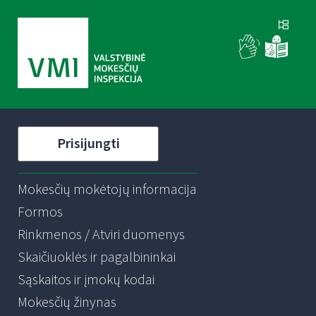
Prisijungti
Mokesčių mokėtojų informacija
Formos
Rinkmenos / Atviri duomenys
Skaičiuoklės ir pagalbininkai
Sąskaitos ir įmokų kodai
Mokesčių žinynas