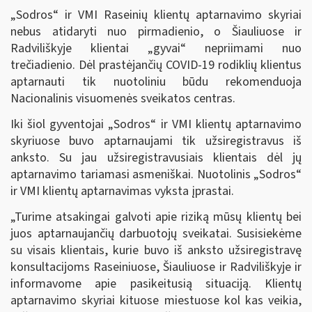
„Sodros“ ir VMI Raseinių klientų aptarnavimo skyriai
nebus atidaryti nuo pirmadienio, o Šiauliuose ir
Radviliškyje klientai „gyvai“ nepriimami nuo
trečiadienio. Dėl prastėjančių COVID-19 rodiklių klientus
aptarnauti tik nuotoliniu būdu rekomenduoja
Nacionalinis visuomenės sveikatos centras.
Iki šiol gyventojai „Sodros“ ir VMI klientų aptarnavimo
skyriuose buvo aptarnaujami tik užsiregistravus iš
anksto. Su jau užsiregistravusiais klientais dėl jų
aptarnavimo tariamasi asmeniškai. Nuotolinis „Sodros“
ir VMI klientų aptarnavimas vyksta įprastai.
„Turime atsakingai galvoti apie riziką mūsų klientų bei
juos aptarnaujančių darbuotojų sveikatai. Susisiekėme
su visais klientais, kurie buvo iš anksto užsiregistravę
konsultacijoms Raseiniuose, Šiauliuose ir Radviliškyje ir
informavome apie pasikeitusią situaciją. Klientų
aptarnavimo skyriai kituose miestuose kol kas veikia,