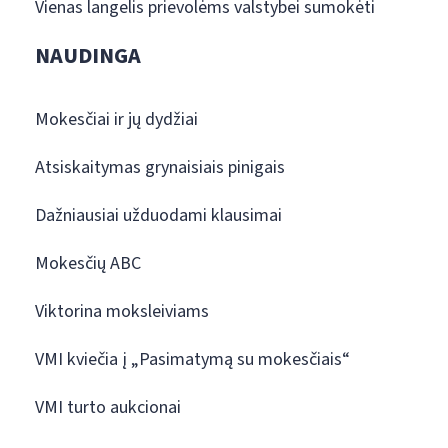
Vienas langelis prievolėms valstybei sumokėti
NAUDINGA
Mokesčiai ir jų dydžiai
Atsiskaitymas grynaisiais pinigais
Dažniausiai užduodami klausimai
Mokesčių ABC
Viktorina moksleiviams
VMI kviečia į „Pasimatymą su mokesčiais“
VMI turto aukcionai