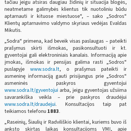
tačiau jeigu atsiras daugiau židinių ir situacija blogės,
neatmetame galimybės klientus tik nuotoliniu būdu
aptarnauti ir kituose miestuose“, – sako „Sodros“
Klientų aptarnavimo valdymo skyriaus vedėjas Evaldas
Mikutis.
„Sodra“ primena, kad beveik visas paslaugas – pateikti
prašymus skirti išmokas, pasikonsultuoti ir kt.
gyventojai gali elektroniniais kanalais. Informaciją apie
įmokas, išmokas ir pensijas galima rasti „Sodros“
puslapyje
www.sodra.lt
, o prašymus pateikti ir
asmeninę informaciją gauti prisijungus prie „Sodros“
asmeninės paskyros gyventojui
www.sodra.lt/gyventojui
arba, jeigu gyventojas užsiima
savarankiška veikla – prie paskyros draudėjui
www.sodra.lt/draudejui
. Konsultacijos taip pat
teikiamos telefonu
1883
.
„Raseinių, Šiaulių ir Radviliškio klientai, kuriems buvo iš
anksto skirtas laikas konsultacijoms VMI, apie