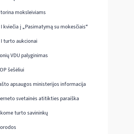
ktorina moksleiviams
I kviečia į „Pasimatymą su mokesčiais“
I turto aukcionai
onių VDU palyginimas
OP šešėliui
ašto apsaugos ministerijos informacija
terneto svetainės atitikties paraiška
škome turto savininkų
orodos