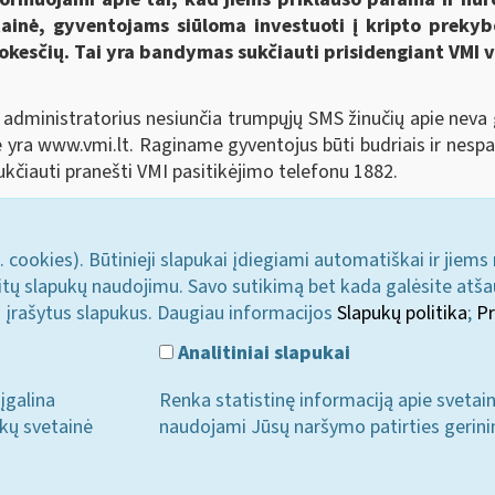
ainė, gyventojams siūloma investuoti į kripto prekyb
okesčių. Tai yra bandymas sukčiauti prisidengiant VMI 
dministratorius nesiunčia trumpųjų SMS žinučių apie neva 
ainė yra www.vmi.lt. Raginame gyventojus būti budriais ir nes
kčiauti pranešti VMI pasitikėjimo telefonu 1882.
. cookies). Būtinieji slapukai įdiegiami automatiškai ir jiems
u kitų slapukų naudojimu. Savo sutikimą bet kada galėsite atš
i įrašytus slapukus. Daugiau informacijos
Slapukų politika
;
Pr
Analitiniai slapukai
įgalina
Renka statistinę informaciją apie svetai
ukų svetainė
naudojami Jūsų naršymo patirties gerini