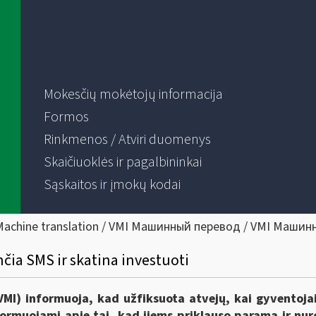
Mokesčių mokėtojų informacija
Formos
Rinkmenos / Atviri duomenys
Skaičiuoklės ir pagalbininkai
Sąskaitos ir įmokų kodai
Machine translation / VMI Машинный перевод / VMI Машин
nčia SMS ir skatina investuoti
VMI) informuoja, kad užfiksuota atvejų, kai gyventojai
formuojami apie tai, kad jiems priklauso parama ir n