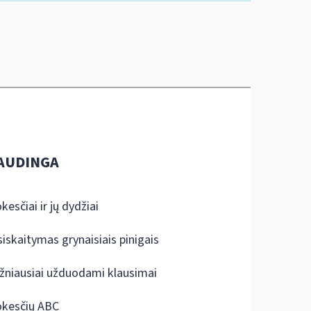
AUDINGA
kesčiai ir jų dydžiai
siskaitymas grynaisiais pinigais
žniausiai užduodami klausimai
kesčių ABC