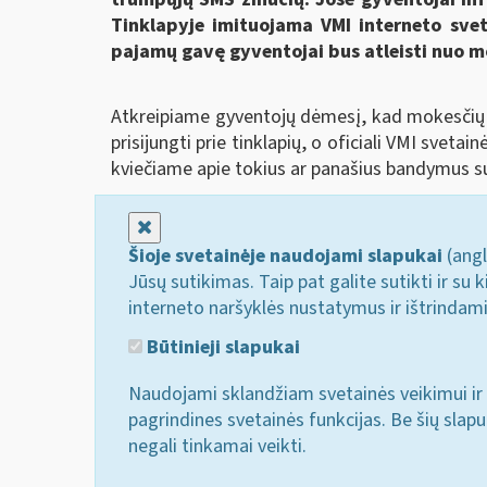
Tinklapyje imituojama VMI interneto svet
pajamų gavę gyventojai bus atleisti nuo m
Atkreipiame gyventojų dėmesį, kad mokesčių a
prisijungti prie tinklapių, o oficiali VMI svet
kviečiame apie tokius ar panašius bandymus su
Uždaryti
Šioje svetainėje naudojami slapukai
(angl
Jūsų sutikimas. Taip pat galite sutikti ir s
interneto naršyklės nustatymus ir ištrindam
Būtinieji slapukai
Naudojami sklandžiam svetainės veikimui ir 
pagrindines svetainės funkcijas. Be šių slap
negali tinkamai veikti.