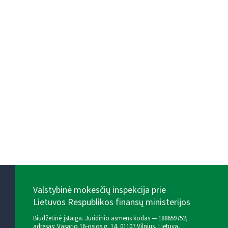
Valstybinė mokesčių inspekcija prie
Lietuvos Respublikos finansų ministerijos
Biudžetinė įstaiga. Juridinio asmens kodas — 188659752,
adresas: Vasario 16-osios g. 14, 01107 Vilnius, Lietuva,