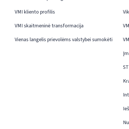
VMI kliento profilis
Vi
VMI skaitmeninė transformacija
VM
Vienas langelis prievolėms valstybei sumokėti
VM
Įm
ST
Kr
In
Ie
Nu