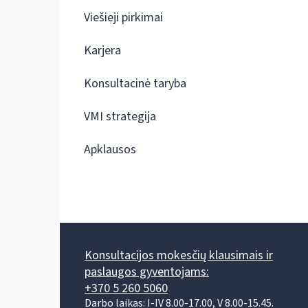
Viešieji pirkimai
Karjera
Konsultacinė taryba
VMI strategija
Apklausos
Konsultacijos mokesčių klausimais ir
paslaugos gyventojams:
+370 5 260 5060
Darbo laikas: I-IV 8.00-17.00, V 8.00-15.45.