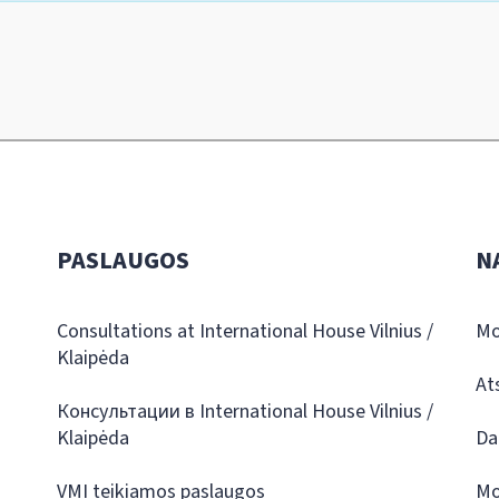
PASLAUGOS
N
Consultations at International House Vilnius /
Mo
Klaipėda
At
Консультации в International House Vilnius /
Klaipėda
Da
VMI teikiamos paslaugos
Mo