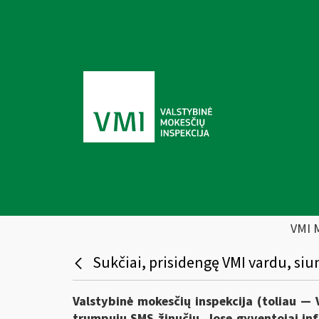
VMI 
Sukčiai, prisidengę VMI vardu, siu
Valstybinė mokesčių inspekcija (toliau — 
trumpųjų SMS žinučių. Jose gyventojai in