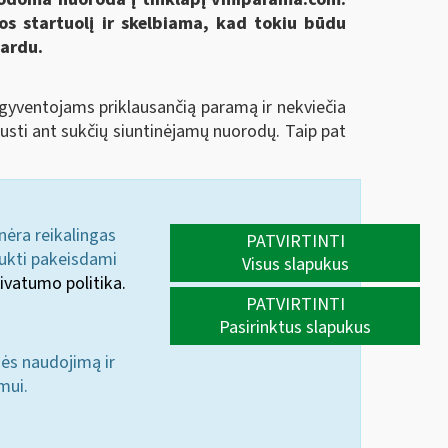
os startuolį ir skelbiama, kad tokiu būdu
vardu.
gyventojams priklausančią paramą ir nekviečia
pausti ant sukčių siuntinėjamų nuorodų. Taip pat
 nėra reikalingas
PATVIRTINTI
aukti pakeisdami
Visus slapukus
ivatumo politika.
PATVIRTINTI
Pasirinktus slapukus
nės naudojimą ir
mui.