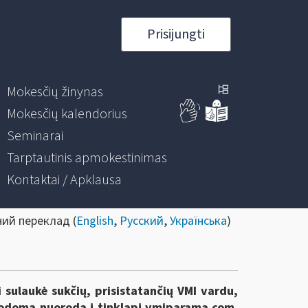
Prisijungti
Mokesčių žinynas
Mokesčių kalendorius
Seminarai
Tarptautinis apmokestinimas
Kontaktai / Apklausa
ний переклад (
English
,
Русский
,
Українська
)
 sulaukė sukčių, prisistatančių VMI vardu,
urodoma nuoroda į tinklapį vmiparama.com.