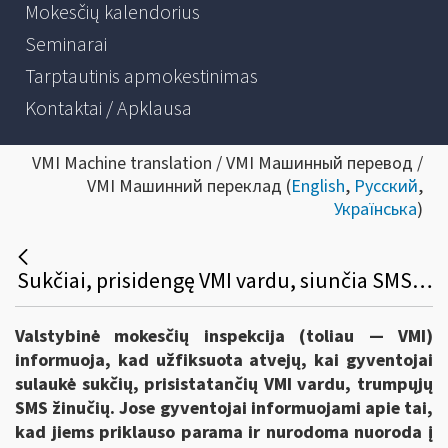
Mokesčių kalendorius
Seminarai
Tarptautinis apmokestinimas
Kontaktai / Apklausa
VMI Machine translation / VMI Машинный перевод /
VMI Машинний переклад (
English
,
Русский
,
Українська
)
Sukčiai, prisidengę VMI vardu, siunčia SMS ir skatina investuoti
Valstybinė mokesčių inspekcija (toliau — VMI)
informuoja, kad užfiksuota atvejų, kai gyventojai
sulaukė sukčių, prisistatančių VMI vardu, trumpųjų
SMS žinučių. Jose gyventojai informuojami apie tai,
kad jiems priklauso parama ir nurodoma nuoroda į