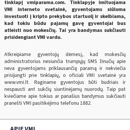
tinklapį vmiparama.com. Tinklapyje imituojama
VMI interneto svetainė, gyventojams siūloma
investuoti į kripto prekybos startuolį ir skelbiama,
kad tokiu būdu pajamų gavę gyventojai bus
atleisti nuo mokesčių. Tai yra bandymas sukčiauti
prisidengiant VMI vardu.
Atkreipiame gyventojų dėmesį, kad mokesčių
administratorius nesiunčia trumpųjų SMS žinučių apie
neva gyventojams priklausančią paramą ir nekviečia
prisijungti prie tinklapių, o oficiali VMI svetainė yra
www.vmi.lt. Raginame gyventojus būti budriais ir
nespausti ant sukčių siuntinėjamų nuorodų. Taip pat
kviečiame apie tokius ar panašius bandymus sukčiauti
pranešti VMI pasitikėjimo telefonu 1882.
APIE VMI