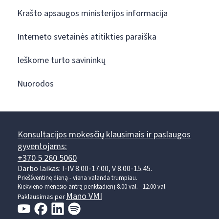
Krašto apsaugos ministerijos informacija
Interneto svetainės atitikties paraiška
Ieškome turto savininkų
Nuorodos
Konsultacijos mokesčių klausimais ir paslaugos
gyventojams:
+370 5 260 5060
Darbo laikas: I-IV 8.00-17.00, V 8.00-15.45.
Prieššventinę dieną - viena valanda trumpiau.
Kiekvieno mėnesio antrą penktadienį 8.00 val. - 12.00 val.
Mano VMI
Paklausimas per