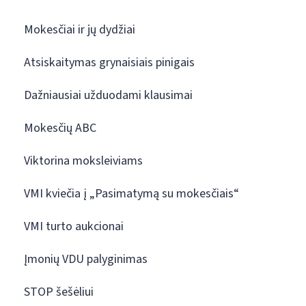
Mokesčiai ir jų dydžiai
Atsiskaitymas grynaisiais pinigais
Dažniausiai užduodami klausimai
Mokesčių ABC
Viktorina moksleiviams
VMI kviečia į „Pasimatymą su mokesčiais“
VMI turto aukcionai
Įmonių VDU palyginimas
STOP šešėliui