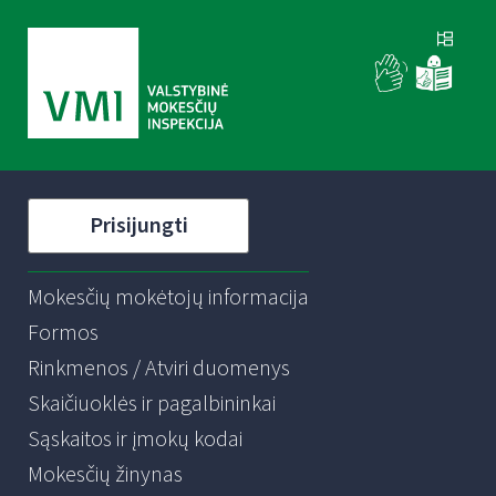
Prisijungti
Mokesčių mokėtojų informacija
Formos
Rinkmenos / Atviri duomenys
Skaičiuoklės ir pagalbininkai
Sąskaitos ir įmokų kodai
Mokesčių žinynas