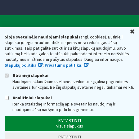
Valstybinė mokesčių inspekcija prie Lietuvos
U
Respublikos finansų ministerijos
Šioje svetainėje naudojami slapukai
(angl. cookies). Būtinieji
slapukai įdiegiami automatiškai ir jiems nėra reikalingas Jūsų
Biudžetinė įstaiga. Juridinio asmens kodas — 188659752,
sutikimas. Taip pat galite sutikti ir su kitų slapukų naudojimu. Savo
adresas: Vasario 16-osios g. 14, 01107 Vilnius, Lietuva, el.paštas:
sutikimą bet kada galėsite atšaukti pakeisdami interneto naršyklės
vmi@vmi.lt
, E. pristatymo dėžutės adresas 188659752
nustatymus ir ištrindami įrašytus slapukus. Daugiau informacijos
Duomenys apie Valstybinę mokesčių inspekciją prie Lietuvos
Slapukų politika
;
Privatumo politika.
Respublikos finansų ministerijos kaupiami ir saugomi Juridinių
asmenų registre
Būtinieji slapukai
Naudojami sklandžiam svetainės veikimui ir įgalina pagrindines
svetainės funkcijas. Be šių slapukų svetainė negali tinkamai veikti.
Analitiniai slapukai
Renka statistinę informaciją apie svetainės naudojimą ir
naudojami Jūsų naršymo patirties gerinimui.
PATVIRTINTI
Visus slapukus
PATVIRTINTI