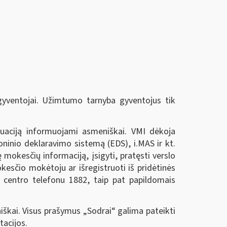
 gyventojai. Užimtumo tarnyba gyventojus tik
tuaciją informuojami asmeniškai. VMI dėkoja
ninio deklaravimo sistemą (EDS), i.MAS ir kt.
mokesčių informaciją, įsigyti, pratęsti verslo
mokesčio mokėtoju ar išregistruoti iš pridėtinės
 centro telefonu 1882, taip pat papildomais
niškai. Visus prašymus „Sodrai“ galima pateikti
tacijos.