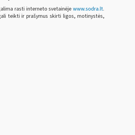
galima rasti interneto svetainėje
www.sodra.lt
.
i teikti ir prašymus skirti ligos, motinystės,