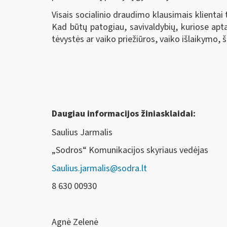
Visais socialinio draudimo klausimais klientai
Kad būtų patogiau, savivaldybių, kuriose apta
tėvystės ar vaiko priežiūros, vaiko išlaikymo,
Daugiau informacijos žiniasklaidai:
Saulius Jarmalis
„Sodros“ Komunikacijos skyriaus vedėjas
Saulius.jarmalis@sodra.lt
8 630 00930
Agnė Zelenė