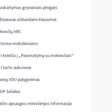
siskaitymas grynaisiais pinigais
žniausiai užduodami klausimai
kesčių ABC
ktorina moksleiviams
I kviečia į „Pasimatymą su mokesčiais“
I turto aukcionai
onių VDU palyginimas
OP šešėliui
ašto apsaugos ministerijos informacija