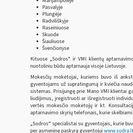
Marijampolėje
Pasvalyje
Plungėje
Radviliškyje
Raseiniuose
Skuode
Šiauliuose
Švenčionyse
Kituose „Sodros“ ir VMI klientų aptarnavimo
nuotoliniu būdu aptarnauja visoje Lietuvoje.
Mokesčių mokėtojai, kuriems buvo iš anksto
gyventojams už supratingumą ir kviečia naudo
sistemas. Prisijungę prie Mano VMI klientai g
liudijimus, įregistruoti ar išregistruoti indiv
vertės mokesčio mokėtojų ir kt. Konsultaci
aptarnavimo skyrių telefonais, kurie skelbiam
„Sodros“ specialistai su gyventojais, kurie bu
per asmeninę paskyrą gyventojui
www.sodra.lt