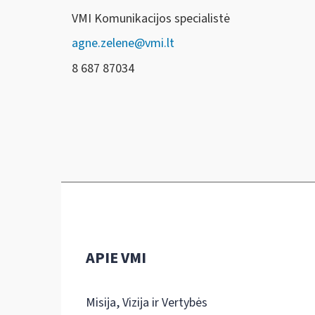
VMI Komunikacijos specialistė
agne.zelene@vmi.lt
8 687 87034
APIE VMI
Misija, Vizija ir Vertybės