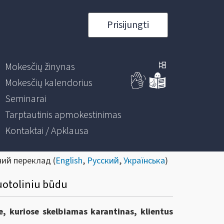
Prisijungti
Mokesčių žinynas
Mokesčių kalendorius
Seminarai
Tarptautinis apmokestinimas
Kontaktai / Apklausa
ний переклад (
English
,
Русский
,
Українська
)
nuotoliniu būdu
e, kuriose skelbiamas karantinas, klientus