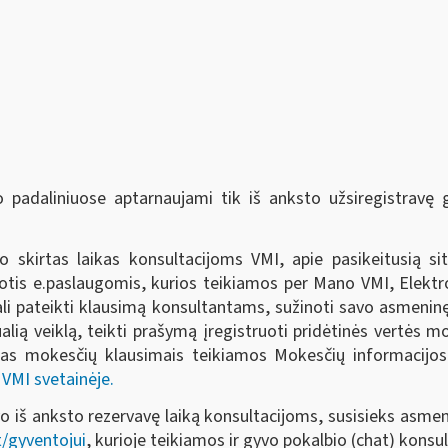
 padaliniuose aptarnaujami tik iš anksto užsiregistravę
 skirtas laikas konsultacijoms VMI, apie pasikeitusią si
tis e.paslaugomis, kurios teikiamos per Mano VMI, Elektro
ali pateikti klausimą konsultantams, sužinoti savo asmeninę 
idualią veiklą, teikti prašymą įregistruoti pridėtinės vertės 
jas mokesčių klausimais teikiamos Mokesčių informacijos
i
VMI svetainėje.
vo iš anksto rezervavę laiką konsultacijoms, susisieks asme
/gyventojui
, kurioje teikiamos ir gyvo pokalbio (chat) konsul