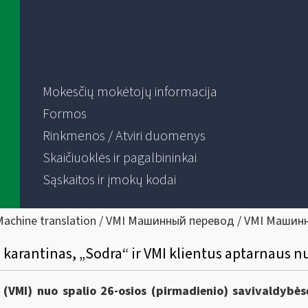
Mokesčių mokėtojų informacija
Formos
Rinkmenos / Atviri duomenys
Skaičiuoklės ir pagalbininkai
Sąskaitos ir įmokų kodai
Machine translation / VMI Машинный перевод / VMI Машин
 karantinas, „Sodra“ ir VMI klientus aptarnaus 
 (VMI) nuo spalio 26-osios (pirmadienio) savivaldybės