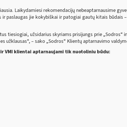
biausia. Laikydamiesi rekomendacijų nebeaptarnausime gyven
ir paslaugas jie kokybiškai ir patogiai gautų kitais būdais –
entus tiesiogiai, užsidarius skyriams prisijungs prie „Sodros“
ines užklausas“, – sako „Sodros“ Klientų aptarnavimo valdym
ir VMI klientai aptarnaujami tik nuotoliniu būdu: