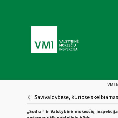
VMI 
Savivaldybėse, kuriose skelbiamas
„Sodra“ ir Valstybinė mokesčių inspekcija
aptarnaus tik nuotoliniu būdu.