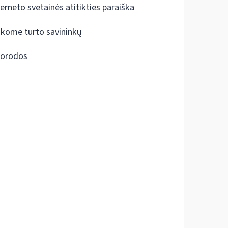
terneto svetainės atitikties paraiška
škome turto savininkų
orodos