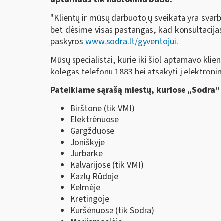
"Klientų ir mūsų darbuotojų sveikata yra svar
bet dėsime visas pastangas, kad konsultacijas 
paskyros
www.sodra.lt/gyventojui
.
Mūsų specialistai, kurie iki šiol aptarnavo kli
kolegas telefonu 1883 bei atsakyti į elektron
Pateikiame sąrašą miestų, kuriose „Sodra“ 
Birštone (tik VMI)
Elektrėnuose
Gargžduose
Joniškyje
Jurbarke
Kalvarijose (tik VMI)
Kazlų Rūdoje
Kelmėje
Kretingoje
Kuršėnuose (tik Sodra)