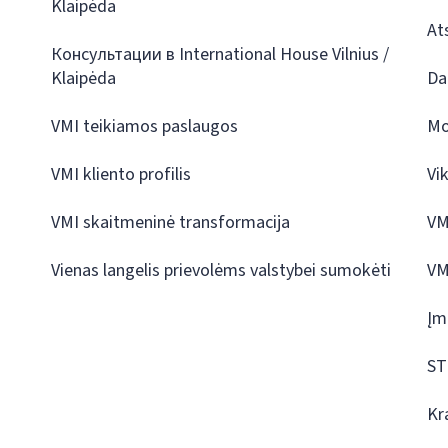
Klaipėda
At
Консультации в International House Vilnius /
Klaipėda
Da
VMI teikiamos paslaugos
Mo
VMI kliento profilis
Vi
VMI skaitmeninė transformacija
VM
Vienas langelis prievolėms valstybei sumokėti
VM
Įm
ST
Kr