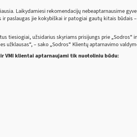
biausia. Laikydamiesi rekomendacijų nebeaptarnausime gyven
ir paslaugas jie kokybiškai ir patogiai gautų kitais būdais –
entus tiesiogiai, užsidarius skyriams prisijungs prie „Sodros“
ines užklausas“, – sako „Sodros“ Klientų aptarnavimo valdym
ir VMI klientai aptarnaujami tik nuotoliniu būdu: