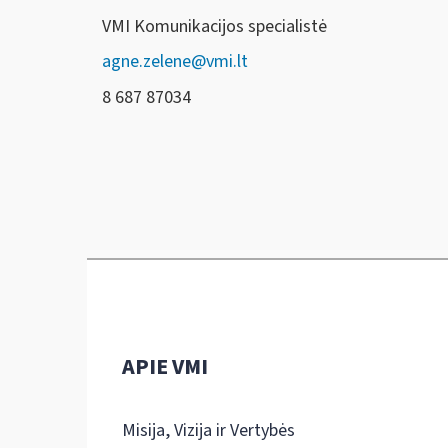
VMI Komunikacijos specialistė
agne.zelene@vmi.lt
8 687 87034
APIE VMI
Misija, Vizija ir Vertybės