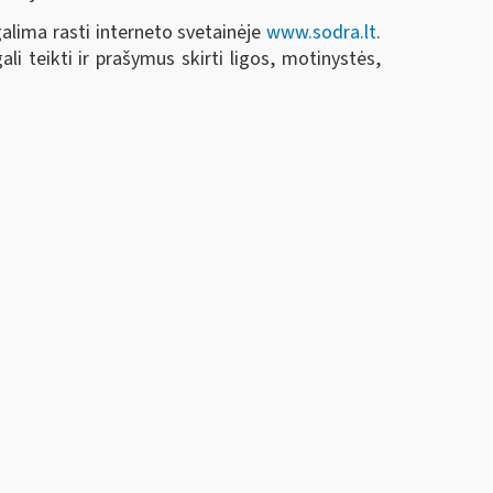
galima rasti interneto svetainėje
www.sodra.lt
.
i teikti ir prašymus skirti ligos, motinystės,