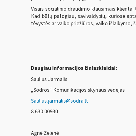
Visais socialinio draudimo klausimais klientai
Kad būtų patogiau, savivaldybių, kuriose apta
tėvystės ar vaiko priežiūros, vaiko išlaikymo,
Daugiau informacijos žiniasklaidai:
Saulius Jarmalis
„Sodros“ Komunikacijos skyriaus vedėjas
Saulius.jarmalis@sodra.lt
8 630 00930
Agnė Zelenė