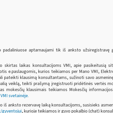
 padaliniuose aptarnaujami tik iš anksto užsiregistravę
 skirtas laikas konsultacijoms VMI, apie pasikeitusią si
tis e.paslaugomis, kurios teikiamos per Mano VMI, Elektro
ali pateikti klausimą konsultantams, sužinoti savo asmeninę 
idualią veiklą, teikti prašymą įregistruoti pridėtinės vertės 
jas mokesčių klausimais teikiamos Mokesčių informacijos
i
VMI svetainėje.
vo iš anksto rezervavę laiką konsultacijoms, susisieks asme
/gyventojui
, kurioje teikiamos ir gyvo pokalbio (chat) konsul