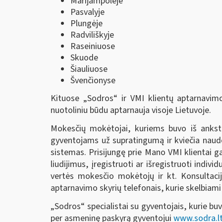
Marijampolėje
Pasvalyje
Plungėje
Radviliškyje
Raseiniuose
Skuode
Šiauliuose
Švenčionyse
Kituose „Sodros“ ir VMI klientų aptarnavimo
nuotoliniu būdu aptarnauja visoje Lietuvoje.
Mokesčių mokėtojai, kuriems buvo iš anksto
gyventojams už supratingumą ir kviečia naudo
sistemas. Prisijungę prie Mano VMI klientai g
liudijimus, įregistruoti ar išregistruoti indiv
vertės mokesčio mokėtojų ir kt. Konsultaci
aptarnavimo skyrių telefonais, kurie skelbiam
„Sodros“ specialistai su gyventojais, kurie bu
per asmeninę paskyrą gyventojui
www.sodra.lt