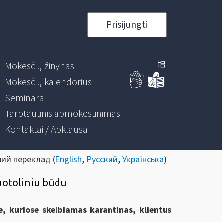
Prisijungti
Mokesčių žinynas
Mokesčių kalendorius
Seminarai
Tarptautinis apmokestinimas
Kontaktai / Apklausa
ний переклад (
English
,
Русский
,
Українська
)
nuotoliniu būdu
e, kuriose skelbiamas karantinas, klientus