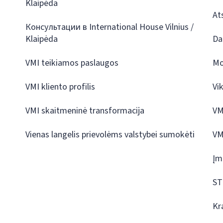
Klaipėda
At
Консультации в International House Vilnius /
Klaipėda
Da
VMI teikiamos paslaugos
Mo
VMI kliento profilis
Vi
VMI skaitmeninė transformacija
VM
Vienas langelis prievolėms valstybei sumokėti
VM
Įm
ST
Kr