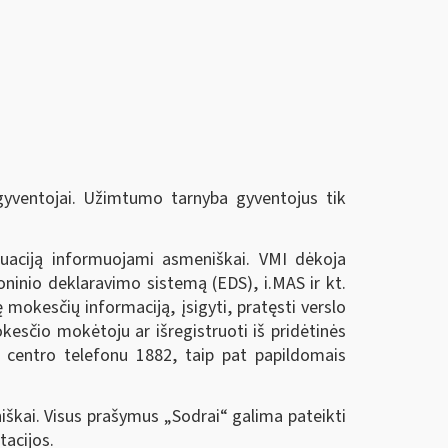
 gyventojai. Užimtumo tarnyba gyventojus tik
tuaciją informuojami asmeniškai. VMI dėkoja
ninio deklaravimo sistemą (EDS), i.MAS ir kt.
mokesčių informaciją, įsigyti, pratęsti verslo
mokesčio mokėtoju ar išregistruoti iš pridėtinės
 centro telefonu 1882, taip pat papildomais
niškai. Visus prašymus „Sodrai“ galima pateikti
tacijos.