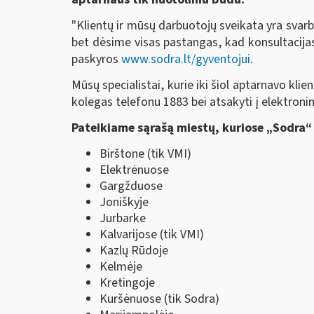
"Klientų ir mūsų darbuotojų sveikata yra svar
bet dėsime visas pastangas, kad konsultacijas 
paskyros
www.sodra.lt/gyventojui
.
Mūsų specialistai, kurie iki šiol aptarnavo kli
kolegas telefonu 1883 bei atsakyti į elektron
Pateikiame sąrašą miestų, kuriose „Sodra“ 
Birštone (tik VMI)
Elektrėnuose
Gargžduose
Joniškyje
Jurbarke
Kalvarijose (tik VMI)
Kazlų Rūdoje
Kelmėje
Kretingoje
Kuršėnuose (tik Sodra)