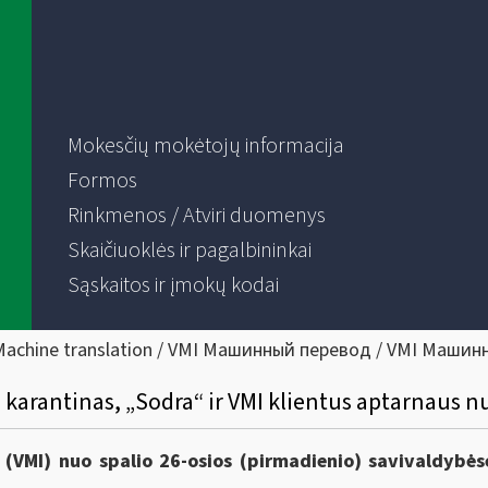
Mokesčių mokėtojų informacija
Formos
Rinkmenos / Atviri duomenys
Skaičiuoklės ir pagalbininkai
Sąskaitos ir įmokų kodai
Machine translation / VMI Машинный перевод / VMI Машин
 karantinas, „Sodra“ ir VMI klientus aptarnaus 
 (VMI) nuo spalio 26-osios (pirmadienio) savivaldybės