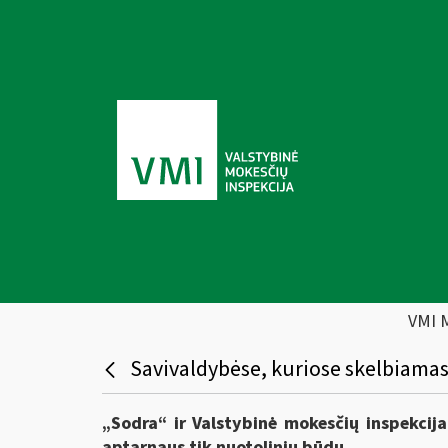
VMI 
Savivaldybėse, kuriose skelbiamas
„Sodra“ ir Valstybinė mokesčių inspekcija
aptarnaus tik nuotoliniu būdu.