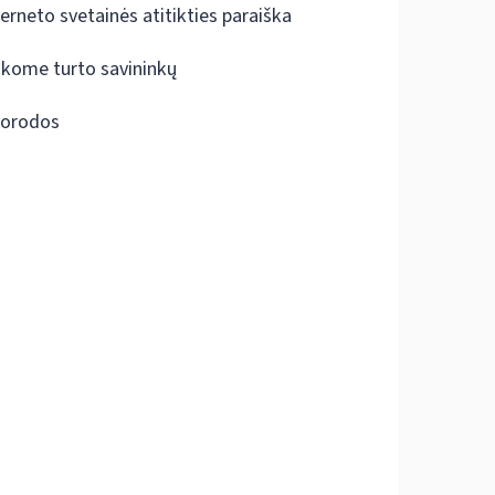
terneto svetainės atitikties paraiška
škome turto savininkų
orodos