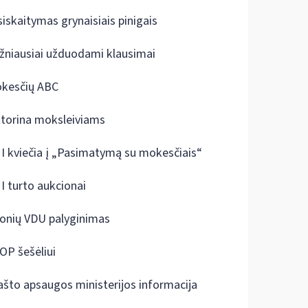
siskaitymas grynaisiais pinigais
žniausiai užduodami klausimai
kesčių ABC
ktorina moksleiviams
I kviečia į „Pasimatymą su mokesčiais“
I turto aukcionai
onių VDU palyginimas
OP šešėliui
ašto apsaugos ministerijos informacija