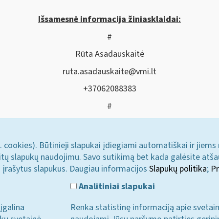
Išsamesnė informacija žiniasklaidai:
#
Rūta Asadauskaitė
ruta.asadauskaite@vmi.lt
+37062088383
#
. cookies). Būtinieji slapukai įdiegiami automatiškai ir jiems
u kitų slapukų naudojimu. Savo sutikimą bet kada galėsite atš
i įrašytus slapukus. Daugiau informacijos
Slapukų politika
;
Pr
Analitiniai slapukai
įgalina
Renka statistinę informaciją apie svetai