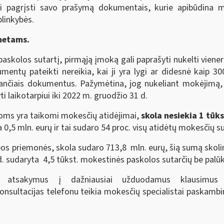
i pagrįsti savo prašymą dokumentais, kurie apibūdina m
linkybės.
metams.
kolos sutartį, pirmąją įmoką gali paprašyti nukelti viener
entų pateikti nereikia, kai ji yra lygi ar didesnė kaip 30
džiančiais dokumentus. Pažymėtina, jog nukeliant mokėjimą
i laikotarpiui iki 2022 m. gruodžio 31 d.
rioms yra taikomi mokesčių atidėjimai,
skola nesiekia 1 tūks
šija 0,5 mln. eurų ir tai sudaro 54 proc. visų atidėtų mokesčių 
 priemonės, skola sudaro 713,8 mln. eurų, šią sumą skolin
 d. sudaryta 4,5 tūkst. mokestinės paskolos sutarčių be palū
us, atsakymus į dažniausiai užduodamus klausimus
Konsultacijas telefonu teikia mokesčių specialistai paskam