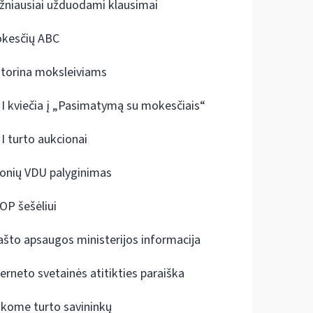
žniausiai užduodami klausimai
kesčių ABC
ktorina moksleiviams
I kviečia į „Pasimatymą su mokesčiais“
I turto aukcionai
onių VDU palyginimas
OP šešėliui
ašto apsaugos ministerijos informacija
terneto svetainės atitikties paraiška
škome turto savininkų