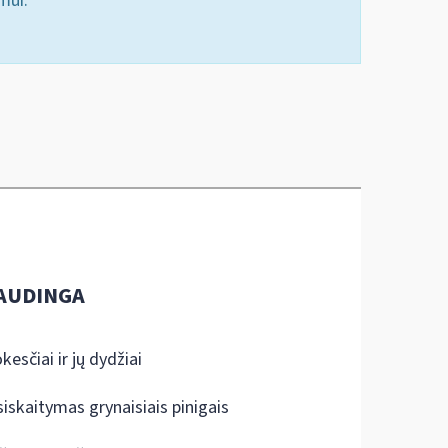
mui.
AUDINGA
kesčiai ir jų dydžiai
siskaitymas grynaisiais pinigais