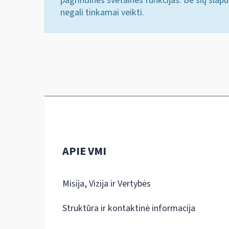
pagrindines svetainės funkcijas. Be šių slap
negali tinkamai veikti.
APIE VMI
Misija, Vizija ir Vertybės
Struktūra ir kontaktinė informacija