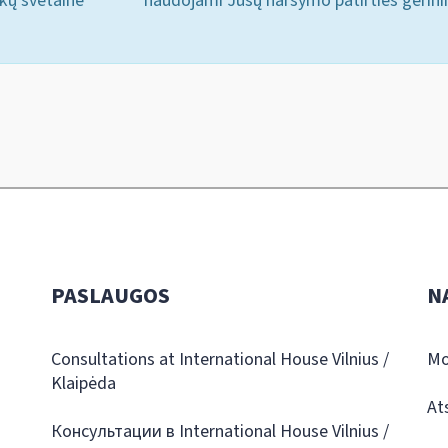
ukų svetainė
naudojami Jūsų naršymo patirties gerini
PASLAUGOS
N
Consultations at International House Vilnius /
Mo
Klaipėda
At
Консультации в International House Vilnius /