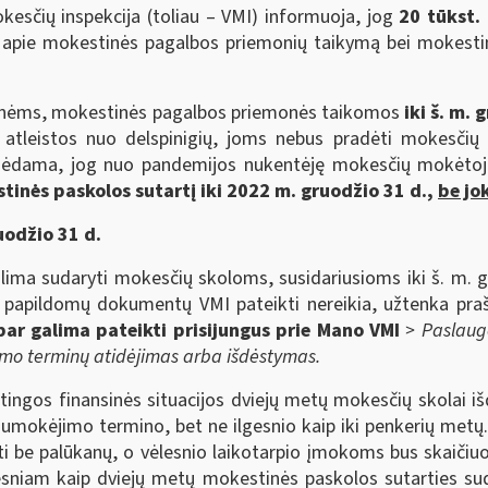
kesčių inspekcija (toliau – VMI) informuoja, jog
20 tūkst.
iją apie mokestinės pagalbos priemonių taikymą bei mokest
onėms, mokestinės pagalbos priemonės taikomos
iki š. m. 
a atleistos nuo delspinigių, joms nebus pradėti mokesčių
ymėdama, jog nuo pandemijos nukentėję mokesčių mokėto
tinės paskolos sutartį iki 2022 m. gruodžio 31 d.,
be jo
uodžio 31 d.
lima sudaryti mokesčių skoloms, susidariusioms iki š. m. 
kių papildomų dokumentų VMI pateikti nereikia, užtenka pr
bar galima pateikti prisijungus prie Mano VMI
> Paslaug
mo terminų atidėjimas arba išdėstymas.
gos finansinės situacijos dviejų metų mokesčių skolai išdė
sumokėjimo termino, bet ne ilgesnio kaip iki penkerių metų
mokėti be palūkanų, o vėlesnio laikotarpio įmokoms bus skaiči
gesniam kaip dviejų metų mokestinės paskolos sutarties su