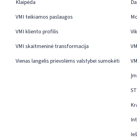
Klaipėda
Da
VMI teikiamos paslaugos
Mo
VMI kliento profilis
Vi
VMI skaitmeninė transformacija
VM
Vienas langelis prievolėms valstybei sumokėti
VM
Įm
ST
Kr
In
Ie