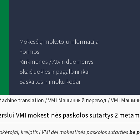
Mokesčių mokėtojų informacija
Formos
Rinkmenos / Atviri duomenys
Skaičiuoklės ir pagalbininkai
Sąskaitos ir įmokų kodai
Machine translation / VMI Машинный перевод / VMI Машин
slui VMI mokestinės paskolos sutartys 2 metams
ėtojai, kreiptis į VMI dėl mokestinės paskolos sutarties
be 