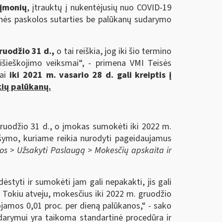
 įmonių
, įtrauktų į nukentėjusių nuo COVID-19
inės paskolos sutarties be palūkanų sudarymo
gruodžio 31 d.,
o tai reiškia, jog iki šio termino
 išieškojimo veiksmai“, - primena VMI Teisės
jai
iki 2021 m. vasario 28 d. gali kreiptis į
kių palūkanų.
gruodžio 31 d., o įmokas sumokėti iki 2022 m.
ašymo, kuriame reikia nurodyti pageidaujamus
os > Užsakyti Paslaugą > Mokesčių apskaita ir
styti ir sumokėti jam gali nepakakti, jis gali
. Tokiu atveju, mokesčius iki 2022 m. gruodžio
uojamos 0,01 proc. per dieną palūkanos,“ - sako
darymui yra taikoma standartinė procedūra ir