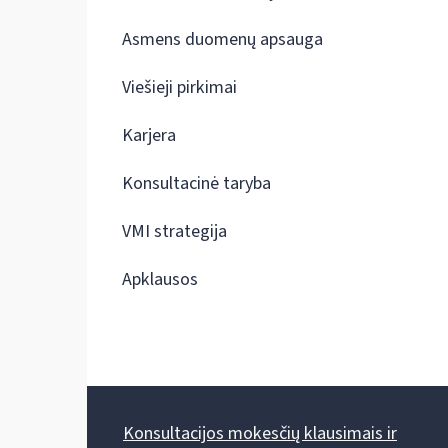
Asmens duomenų apsauga
Viešieji pirkimai
Karjera
Konsultacinė taryba
VMI strategija
Apklausos
Konsultacijos mokesčių klausimais ir