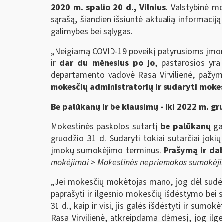
2020 m. spalio 20 d., Vilnius.
Valstybinė mo
sąrašą, šiandien išsiuntė aktualią informac
galimybes bei sąlygas.
„Neigiamą COVID-19 poveikį patyrusioms įm
ir
dar du mėnesius po jo
, pastarosios yr
departamento vadovė Rasa Virvilienė, paž
mokesčių administratorių ir sudaryti mokes
Be palūkanų ir be klausimų - iki 2022 m. gr
Mokestinės paskolos sutartį
be palūkanų
ga
gruodžio 31 d. Sudaryti tokiai sutarčiai jo
įmokų sumokėjimo terminus.
Prašymą ir da
mokėjimai > Mokestinės nepriemokos sumokėji
„Jei mokesčių mokėtojas mano, jog dėl sudėtin
paprašyti ir ilgesnio mokesčių išdėstymo bei 
31 d., kaip ir visi, jis galės išdėstyti ir su
Rasa Virvilienė, atkreipdama dėmesį, jog il