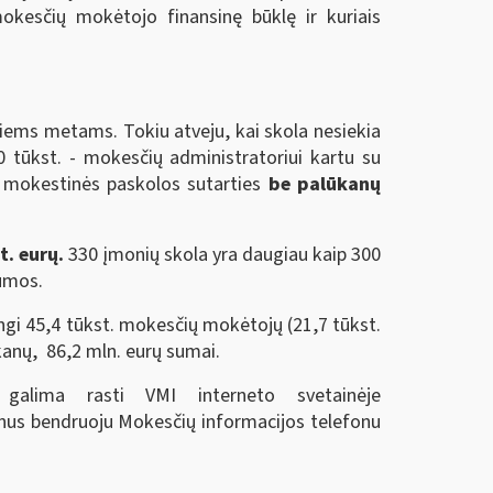
okesčių mokėtojo finansinę būklę ir kuriais
iems metams. Tokiu atveju, kai skola nesiekia
0 tūkst. - mokesčių administratoriui kartu su
, mokestinės paskolos sutarties
be palūkanų
t. eurų.
330 įmonių skola yra daugiau kaip 300
sumos.
gi 45,4 tūkst. mokesčių mokėtojų (21,7 tūkst.
kanų, 86,2 mln. eurų sumai.
 galima rasti VMI interneto svetainėje
binus bendruoju Mokesčių informacijos telefonu