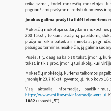
reikalavimai, todėl mokesčių mokėtojas tur
pagrindžiami prašyme nurodyti duomenys ir ap
Įmokas galima prašyti atidėti vieneriems 
Mokesčių mokėtojai sudarydami mokestinės pas
300 tūkst., teikiant prašymą papildomų dokum
prašymu reikia pateikti ir minėtais, pagrin
pabaigos terminas nesikeičia, ją galima sudaryt
Pusės, t. y. daugiau kaip 10 tūkst. įmonių, ku
tūkst. ir tik 1 proc. įmonių turi skolą, kuri vir
Mokesčių mokėtojų, kuriems taikomos pagalbos
įmonių ir 23,7 tūkst. gyventojų). Nuo kovo 16
Visą aktualią informaciją, paaiškinim
https://www.vmi.lt/evmi/informacija-verslui
. 
1882
(spausti „5“).