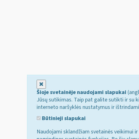
Uždaryti
Šioje svetainėje naudojami slapukai
(angl
Jūsų sutikimas. Taip pat galite sutikti ir s
interneto naršyklės nustatymus ir ištrindam
Būtinieji slapukai
Naudojami sklandžiam svetainės veikimui ir 