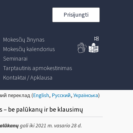
Prisijungti
Mokesčių žinynas
Mokesčių kalendorius
Seminarai
Tarptautinis apmokestinimas
Kontaktai / Apklausa
ний переклад (
English
,
Русский
,
Українська
)
 – be palūkanų ir be klausimų
palūkanų
gali iki 2021 m. vasario 28 d.