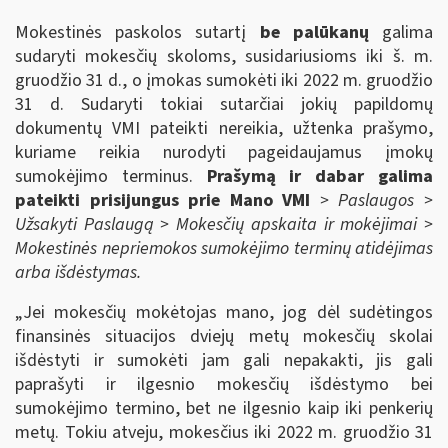
Mokestinės paskolos sutartį
be palūkanų
galima
sudaryti mokesčių skoloms, susidariusioms iki š. m.
gruodžio 31 d., o įmokas sumokėti iki 2022 m. gruodžio
31 d. Sudaryti tokiai sutarčiai jokių papildomų
dokumentų VMI pateikti nereikia, užtenka prašymo,
kuriame reikia nurodyti pageidaujamus įmokų
sumokėjimo terminus.
Prašymą ir dabar galima
pateikti prisijungus prie Mano VMI
> Paslaugos >
Užsakyti Paslaugą > Mokesčių apskaita ir mokėjimai >
Mokestinės nepriemokos sumokėjimo terminų atidėjimas
arba išdėstymas.
„Jei mokesčių mokėtojas mano, jog dėl sudėtingos
finansinės situacijos dviejų metų mokesčių skolai
išdėstyti ir sumokėti jam gali nepakakti, jis gali
paprašyti ir ilgesnio mokesčių išdėstymo bei
sumokėjimo termino, bet ne ilgesnio kaip iki penkerių
metų. Tokiu atveju, mokesčius iki 2022 m. gruodžio 31