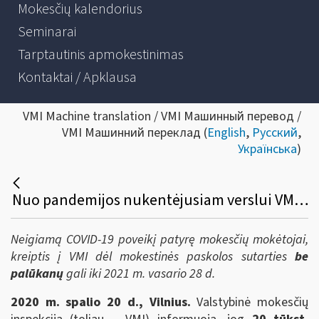
Mokesčių kalendorius
Seminarai
Tarptautinis apmokestinimas
Kontaktai / Apklausa
VMI Machine translation / VMI Машинный перевод /
VMI Машинний переклад (
English
,
Русский
,
Українська
)
Nuo pandemijos nukentėjusiam verslui VMI mokestinės paskolos sutartys 2 metams – be palūkanų ir be klausimų
Neigiamą COVID-19 poveikį patyrę mokesčių mokėtojai,
kreiptis į VMI dėl mokestinės paskolos sutarties
be
palūkanų
gali iki 2021 m. vasario 28 d.
2020 m. spalio 20 d., Vilnius.
Valstybinė mokesčių