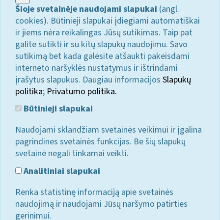
Šioje svetainėje naudojami slapukai
(angl.
cookies). Būtinieji slapukai įdiegiami automatiškai
ir jiems nėra reikalingas Jūsų sutikimas. Taip pat
galite sutikti ir su kitų slapukų naudojimu. Savo
sutikimą bet kada galėsite atšaukti pakeisdami
interneto naršyklės nustatymus ir ištrindami
įrašytus slapukus. Daugiau informacijos
Slapukų
politika
;
Privatumo politika.
Būtinieji slapukai
Naudojami sklandžiam svetainės veikimui ir įgalina
pagrindines svetainės funkcijas. Be šių slapukų
svetainė negali tinkamai veikti.
Analitiniai slapukai
Renka statistinę informaciją apie svetainės
naudojimą ir naudojami Jūsų naršymo patirties
gerinimui.