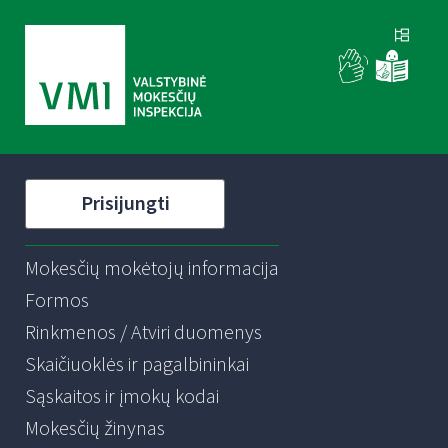
Prisijungti
Mokesčių mokėtojų informacija
Formos
Rinkmenos / Atviri duomenys
Skaičiuoklės ir pagalbininkai
Sąskaitos ir įmokų kodai
Mokesčių žinynas