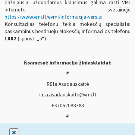
dažniausiai užduodamus klausimus galima rasti VMI
interneto svetainėje
https://www.vmi.lt/evmi/informacija-verslui
.
Konsultacijas telefonu teikia mokesčių specialistai
paskambinus bendruoju Mokesčių informacijos telefonu
1882
(spausti „5“).
Išsamesnė informacija žiniasklaidai:
#
Rūta Asadauskaitė
ruta.asadauskaite@vmi.lt
+37062088383
#
Uždaryti