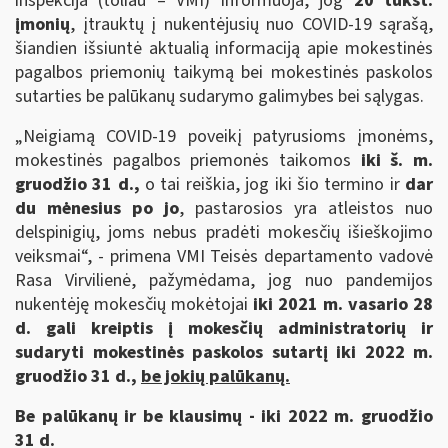
inspekcija (toliau – VMI) informuoja, jog
20 tūkst.
įmonių
, įtrauktų į nukentėjusių nuo COVID-19 sąrašą,
šiandien išsiuntė aktualią informaciją apie mokestinės
pagalbos priemonių taikymą bei mokestinės paskolos
sutarties be palūkanų sudarymo galimybes bei sąlygas.
„Neigiamą COVID-19 poveikį patyrusioms įmonėms,
mokestinės pagalbos priemonės taikomos
iki š. m.
gruodžio 31 d.,
o tai reiškia, jog iki šio termino ir
dar
du mėnesius po jo
, pastarosios yra atleistos nuo
delspinigių, joms nebus pradėti mokesčių išieškojimo
veiksmai“, - primena VMI Teisės departamento vadovė
Rasa Virvilienė, pažymėdama, jog nuo pandemijos
nukentėję mokesčių mokėtojai
iki 2021 m. vasario 28
d. gali kreiptis į mokesčių administratorių ir
sudaryti mokestinės paskolos sutartį iki 2022 m.
gruodžio 31 d.,
be jokių palūkanų.
Be palūkanų ir be klausimų - iki 2022 m. gruodžio
31 d.