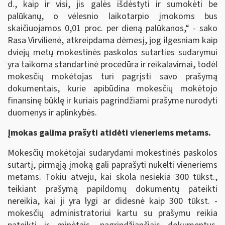
d., kaip ir visi, jis galės išdėstyti ir sumokėti be
palūkanų, o vėlesnio laikotarpio įmokoms bus
skaičiuojamos 0,01 proc. per dieną palūkanos,“ - sako
Rasa Virvilienė, atkreipdama dėmesį, jog ilgesniam kaip
dviejų metų mokestinės paskolos sutarties sudarymui
yra taikoma standartinė procedūra ir reikalavimai, todėl
mokesčių mokėtojas turi pagrįsti savo prašymą
dokumentais, kurie apibūdina mokesčių mokėtojo
finansinę būklę ir kuriais pagrindžiami prašyme nurodyti
duomenys ir aplinkybės.
Įmokas galima prašyti atidėti vieneriems metams.
Mokesčių mokėtojai sudarydami mokestinės paskolos
sutartį, pirmąją įmoką gali paprašyti nukelti vieneriems
metams. Tokiu atveju, kai skola nesiekia 300 tūkst.,
teikiant prašymą papildomų dokumentų pateikti
nereikia, kai ji yra lygi ar didesnė kaip 300 tūkst. -
mokesčių administratoriui kartu su prašymu reikia