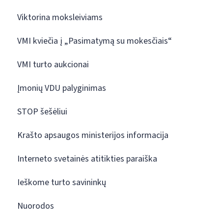
Viktorina moksleiviams
VMI kviečia į „Pasimatymą su mokesčiais“
VMI turto aukcionai
Įmonių VDU palyginimas
STOP šešėliui
Krašto apsaugos ministerijos informacija
Interneto svetainės atitikties paraiška
Ieškome turto savininkų
Nuorodos