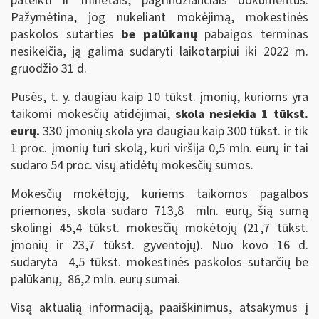
pateikti ir minėtais, pagrindžiančiais dokumentus.
Pažymėtina, jog nukeliant mokėjimą, mokestinės
paskolos sutarties
be palūkanų
pabaigos terminas
nesikeičia, ją galima sudaryti laikotarpiui iki 2022 m.
gruodžio 31 d.
Pusės, t. y. daugiau kaip 10 tūkst. įmonių, kurioms yra
taikomi mokesčių atidėjimai,
skola nesiekia 1 tūkst.
eurų.
330 įmonių skola yra daugiau kaip 300 tūkst. ir tik
1 proc. įmonių turi skolą, kuri viršija 0,5 mln. eurų ir tai
sudaro 54 proc. visų atidėtų mokesčių sumos.
Mokesčių mokėtojų, kuriems taikomos pagalbos
priemonės, skola sudaro 713,8 mln. eurų, šią sumą
skolingi 45,4 tūkst. mokesčių mokėtojų (21,7 tūkst.
įmonių ir 23,7 tūkst. gyventojų). Nuo kovo 16 d.
sudaryta 4,5 tūkst. mokestinės paskolos sutarčių be
palūkanų, 86,2 mln. eurų sumai.
Visą aktualią informaciją, paaiškinimus, atsakymus į