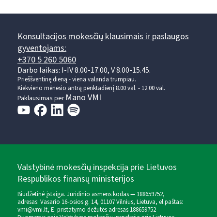
Konsultacijos mokesčių klausimais ir paslaugos
gyventojams:
+370 5 260 5060
Darbo laikas: I-IV 8.00-17.00, V 8.00-15.45.
Prieššventinę dieną - viena valanda trumpiau.
Kiekvieno mėnesio antrą penktadienį 8.00 val. - 12.00 val.
Mano VMI
Paklausimas per
Valstybinė mokesčių inspekcija prie Lietuvos
Respublikos finansų ministerijos
Biudžetinė įstaiga. Juridinio asmens kodas — 188659752,
adresas: Vasario 16-osios g. 14, 01107 Vilnius, Lietuva, el.paštas:
vmi@vmi.lt
, E. pristatymo dėžutės adresas 188659752