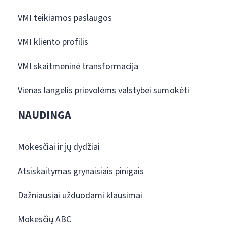
VMI teikiamos paslaugos
VMI kliento profilis
VMI skaitmeninė transformacija
Vienas langelis prievolėms valstybei sumokėti
NAUDINGA
Mokesčiai ir jų dydžiai
Atsiskaitymas grynaisiais pinigais
Dažniausiai užduodami klausimai
Mokesčių ABC