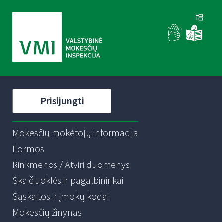
Prisijungti
Mokesčių mokėtojų informacija
Formos
Rinkmenos / Atviri duomenys
Skaičiuoklės ir pagalbininkai
Sąskaitos ir įmokų kodai
Mokesčių žinynas