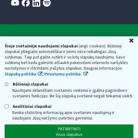
Valstybinė mokesčių inspekcija prie Lietuvos
U
Respublikos finansų ministerijos
Šioje svetainėje naudojami slapukai
(angl. cookies). Būtinieji
slapukai įdiegiami automatiškai ir jiems nėra reikalingas Jūsų
Biudžetinė įstaiga. Juridinio asmens kodas — 188659752,
sutikimas. Taip pat galite sutikti ir su kitų slapukų naudojimu. Savo
adresas: Vasario 16-osios g. 14, 01107 Vilnius, Lietuva, el.paštas:
sutikimą bet kada galėsite atšaukti pakeisdami interneto naršyklės
vmi@vmi.lt
, E. pristatymo dėžutės adresas 188659752
nustatymus ir ištrindami įrašytus slapukus. Daugiau informacijos
Duomenys apie Valstybinę mokesčių inspekciją prie Lietuvos
Slapukų politika
;
Privatumo politika.
Respublikos finansų ministerijos kaupiami ir saugomi Juridinių
asmenų registre
Būtinieji slapukai
Naudojami sklandžiam svetainės veikimui ir įgalina pagrindines
svetainės funkcijas. Be šių slapukų svetainė negali tinkamai veikti.
Analitiniai slapukai
Renka statistinę informaciją apie svetainės naudojimą ir
naudojami Jūsų naršymo patirties gerinimui.
PATVIRTINTI
Visus slapukus