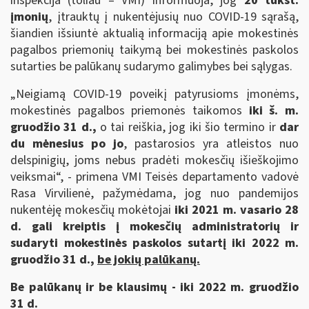
inspekcija (toliau – VMI) informuoja, jog
20 tūkst.
įmonių
, įtrauktų į nukentėjusių nuo COVID-19 sąrašą,
šiandien išsiuntė aktualią informaciją apie mokestinės
pagalbos priemonių taikymą bei mokestinės paskolos
sutarties be palūkanų sudarymo galimybes bei sąlygas.
„Neigiamą COVID-19 poveikį patyrusioms įmonėms,
mokestinės pagalbos priemonės taikomos
iki š. m.
gruodžio 31 d.,
o tai reiškia, jog iki šio termino ir
dar
du mėnesius po jo
, pastarosios yra atleistos nuo
delspinigių, joms nebus pradėti mokesčių išieškojimo
veiksmai“, - primena VMI Teisės departamento vadovė
Rasa Virvilienė, pažymėdama, jog nuo pandemijos
nukentėję mokesčių mokėtojai
iki 2021 m. vasario 28
d. gali kreiptis į mokesčių administratorių ir
sudaryti mokestinės paskolos sutartį iki 2022 m.
gruodžio 31 d.,
be jokių palūkanų.
Be palūkanų ir be klausimų - iki 2022 m. gruodžio
31 d.