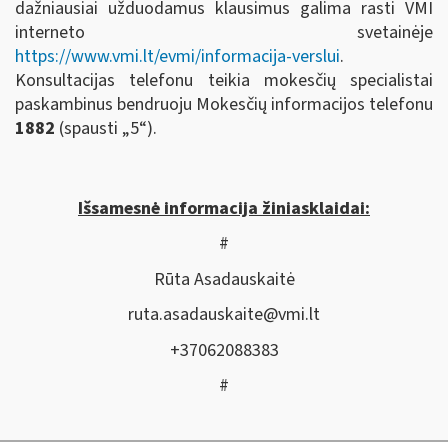
dažniausiai užduodamus klausimus galima rasti VMI
interneto svetainėje
https://www.vmi.lt/evmi/informacija-verslui
.
Konsultacijas telefonu teikia mokesčių specialistai
paskambinus bendruoju Mokesčių informacijos telefonu
1882
(spausti „5“).
Išsamesnė informacija žiniasklaidai:
#
Rūta Asadauskaitė
ruta.asadauskaite@vmi.lt
+37062088383
#