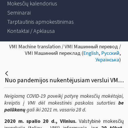
Mokesčių kalendorius
Seminarai
Tarptautinis apmokestinimas
Kontaktai / Apklausa
VMI Machine translation / VMI Машинный перевод /
VMI Машинний переклад (
English
,
Русский
,
Українська
)
Nuo pandemijos nukentėjusiam verslui VMI mokestinės paskolos sutartys 2 metams – be palūkanų ir be klausimų
Neigiamą COVID-19 poveikį patyrę mokesčių mokėtojai,
kreiptis į VMI dėl mokestinės paskolos sutarties
be
palūkanų
gali iki 2021 m. vasario 28 d.
2020 m. spalio 20 d., Vilnius.
Valstybinė mokesčių