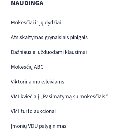
NAUDINGA
Mokesčiai ir jų dydžiai
Atsiskaitymas grynaisiais pinigais
Dažniausiai užduodami klausimai
Mokesčių ABC
Viktorina moksleiviams
VMI kviečia į „Pasimatymą su mokesčiais“
VMI turto aukcionai
Įmonių VDU palyginimas