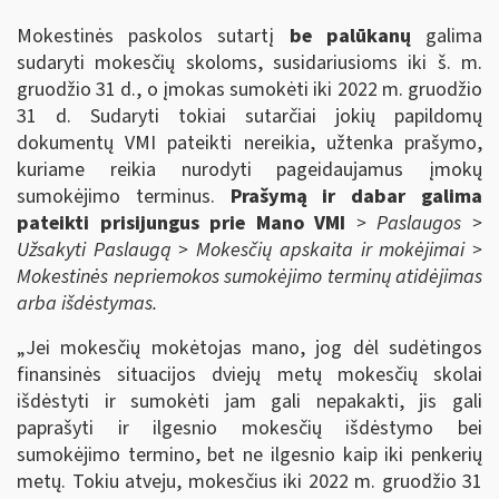
Mokestinės paskolos sutartį
be palūkanų
galima
sudaryti mokesčių skoloms, susidariusioms iki š. m.
gruodžio 31 d., o įmokas sumokėti iki 2022 m. gruodžio
31 d. Sudaryti tokiai sutarčiai jokių papildomų
dokumentų VMI pateikti nereikia, užtenka prašymo,
kuriame reikia nurodyti pageidaujamus įmokų
sumokėjimo terminus.
Prašymą ir dabar galima
pateikti prisijungus prie Mano VMI
> Paslaugos >
Užsakyti Paslaugą > Mokesčių apskaita ir mokėjimai >
Mokestinės nepriemokos sumokėjimo terminų atidėjimas
arba išdėstymas.
„Jei mokesčių mokėtojas mano, jog dėl sudėtingos
finansinės situacijos dviejų metų mokesčių skolai
išdėstyti ir sumokėti jam gali nepakakti, jis gali
paprašyti ir ilgesnio mokesčių išdėstymo bei
sumokėjimo termino, bet ne ilgesnio kaip iki penkerių
metų. Tokiu atveju, mokesčius iki 2022 m. gruodžio 31