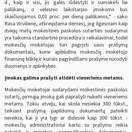
d., kaip ir visi, jis galės išdėstyti ir sumokėti be
palūkanų, o vėlesnio laikotarpio įmokoms bus
skaičiuojamos 0,01 proc. per dieną palūkanos,“ - sako
Rasa Virvilienė, atkreipdama dėmesį, jog ilgesniam kaip
dviejų metų mokestinės paskolos sutarties sudarymui
yra taikoma standartinė procedūra ir reikalavimai, todėl
mokesčių mokėtojas turi pagrįsti savo prašymą
dokumentais, kurie apibūdina mokesčių mokėtojo
finansinę būklę ir kuriais pagrindžiami prašyme nurodyti
duomenys ir aplinkybės.
Įmokas galima prašyti atidėti vieneriems metams.
Mokesčių mokėtojai sudarydami mokestinės paskolos
sutartį, pirmąją įmoką gali paprašyti nukelti vieneriems
metams. Tokiu atveju, kai skola nesiekia 300 tūkst.,
teikiant prašymą papildomų dokumentų pateikti
nereikia, kai ji yra lygi ar didesnė kaip 300 tūkst. -
mokesčių administratoriui kartu su prašymu reikia