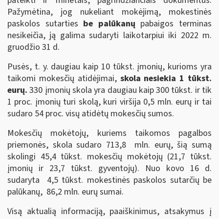
pateikti ir minėtais, pagrindžiančiais dokumentus.
Pažymėtina, jog nukeliant mokėjimą, mokestinės
paskolos sutarties
be palūkanų
pabaigos terminas
nesikeičia, ją galima sudaryti laikotarpiui iki 2022 m.
gruodžio 31 d.
Pusės, t. y. daugiau kaip 10 tūkst. įmonių, kurioms yra
taikomi mokesčių atidėjimai,
skola nesiekia 1 tūkst.
eurų.
330 įmonių skola yra daugiau kaip 300 tūkst. ir tik
1 proc. įmonių turi skolą, kuri viršija 0,5 mln. eurų ir tai
sudaro 54 proc. visų atidėtų mokesčių sumos.
Mokesčių mokėtojų, kuriems taikomos pagalbos
priemonės, skola sudaro 713,8 mln. eurų, šią sumą
skolingi 45,4 tūkst. mokesčių mokėtojų (21,7 tūkst.
įmonių ir 23,7 tūkst. gyventojų). Nuo kovo 16 d.
sudaryta 4,5 tūkst. mokestinės paskolos sutarčių be
palūkanų, 86,2 mln. eurų sumai.
Visą aktualią informaciją, paaiškinimus, atsakymus į