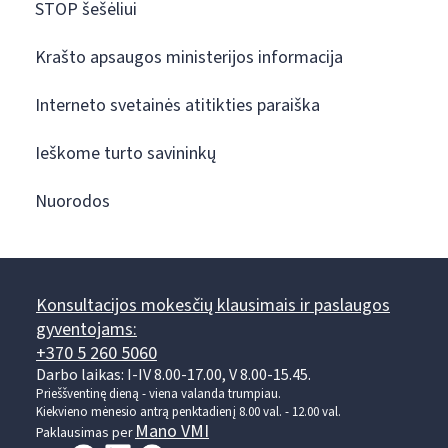
STOP šešėliui
Krašto apsaugos ministerijos informacija
Interneto svetainės atitikties paraiška
Ieškome turto savininkų
Nuorodos
Konsultacijos mokesčių klausimais ir paslaugos
gyventojams:
+370 5 260 5060
Darbo laikas: I-IV 8.00-17.00, V 8.00-15.45.
Prieššventinę dieną - viena valanda trumpiau.
Kiekvieno mėnesio antrą penktadienį 8.00 val. - 12.00 val.
Mano VMI
Paklausimas per