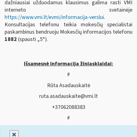
dažniausiai užduodamus klausimus galima rasti VMI
interneto svetainėje
https://www.vmi.lt/evmi/informacija-verslui
.
Konsultacijas telefonu teikia mokesčių specialistai
paskambinus bendruoju Mokesčių informacijos telefonu
1882
(spausti „5“).
Išsamesnė informacija žiniasklaidai:
#
Rūta Asadauskaitė
ruta.asadauskaite@vmi.lt
+37062088383
#
Uždaryti