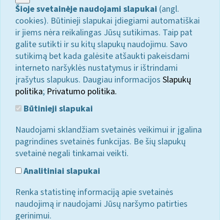
Šioje svetainėje naudojami slapukai
(angl.
cookies). Būtinieji slapukai įdiegiami automatiškai
ir jiems nėra reikalingas Jūsų sutikimas. Taip pat
galite sutikti ir su kitų slapukų naudojimu. Savo
sutikimą bet kada galėsite atšaukti pakeisdami
interneto naršyklės nustatymus ir ištrindami
įrašytus slapukus. Daugiau informacijos
Slapukų
politika
;
Privatumo politika.
Būtinieji slapukai
Naudojami sklandžiam svetainės veikimui ir įgalina
pagrindines svetainės funkcijas. Be šių slapukų
svetainė negali tinkamai veikti.
Analitiniai slapukai
Renka statistinę informaciją apie svetainės
naudojimą ir naudojami Jūsų naršymo patirties
gerinimui.