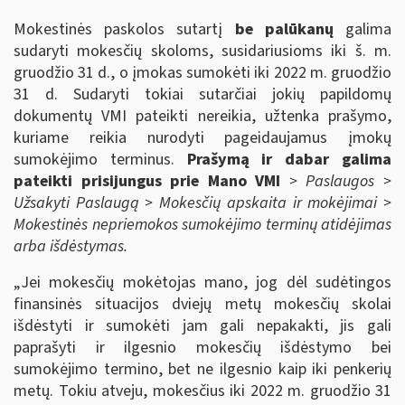
Mokestinės paskolos sutartį
be palūkanų
galima
sudaryti mokesčių skoloms, susidariusioms iki š. m.
gruodžio 31 d., o įmokas sumokėti iki 2022 m. gruodžio
31 d. Sudaryti tokiai sutarčiai jokių papildomų
dokumentų VMI pateikti nereikia, užtenka prašymo,
kuriame reikia nurodyti pageidaujamus įmokų
sumokėjimo terminus.
Prašymą ir dabar galima
pateikti prisijungus prie Mano VMI
> Paslaugos >
Užsakyti Paslaugą > Mokesčių apskaita ir mokėjimai >
Mokestinės nepriemokos sumokėjimo terminų atidėjimas
arba išdėstymas.
„Jei mokesčių mokėtojas mano, jog dėl sudėtingos
finansinės situacijos dviejų metų mokesčių skolai
išdėstyti ir sumokėti jam gali nepakakti, jis gali
paprašyti ir ilgesnio mokesčių išdėstymo bei
sumokėjimo termino, bet ne ilgesnio kaip iki penkerių
metų. Tokiu atveju, mokesčius iki 2022 m. gruodžio 31