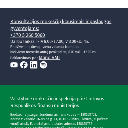
Konsultacijos mokesčių klausimais ir paslaugos
gyventojams:
+370 5 260 5060
Darbo laikas: I-IV 8.00-17.00, V 8.00-15.45.
Prieššventinę dieną - viena valanda trumpiau.
Kiekvieno mėnesio antrą penktadienį 8.00 val. - 12.00 val.
Mano VMI
Paklausimas per
Valstybinė mokesčių inspekcija prie Lietuvos
Respublikos finansų ministerijos
Biudžetinė įstaiga. Juridinio asmens kodas — 188659752,
adresas: Vasario 16-osios g. 14, 01107 Vilnius, Lietuva, el.paštas:
vmi@vmi.lt
, E. pristatymo dėžutės adresas 188659752