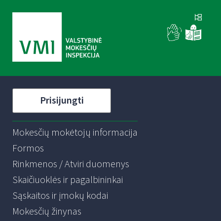
Prisijungti
Mokesčių mokėtojų informacija
Formos
Rinkmenos / Atviri duomenys
Skaičiuoklės ir pagalbininkai
Sąskaitos ir įmokų kodai
Mokesčių žinynas