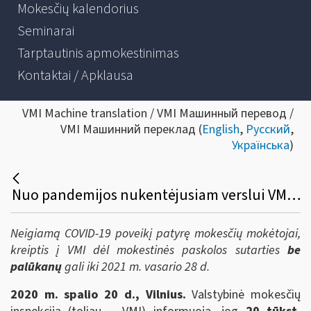
Mokesčių kalendorius
Seminarai
Tarptautinis apmokestinimas
Kontaktai / Apklausa
VMI Machine translation / VMI Машинный перевод /
VMI Машинний переклад (
English
,
Русский
,
Українська
)
Nuo pandemijos nukentėjusiam verslui VMI mokestinės paskolos sutartys 2 metams – be palūkanų ir be klausimų
Neigiamą COVID-19 poveikį patyrę mokesčių mokėtojai,
kreiptis į VMI dėl mokestinės paskolos sutarties
be
palūkanų
gali iki 2021 m. vasario 28 d.
2020 m. spalio 20 d., Vilnius.
Valstybinė mokesčių