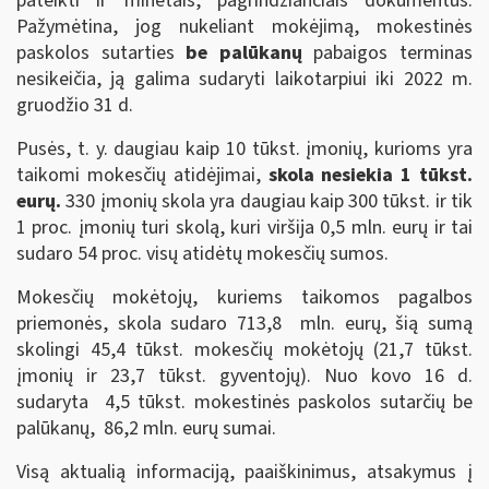
pateikti ir minėtais, pagrindžiančiais dokumentus.
Pažymėtina, jog nukeliant mokėjimą, mokestinės
paskolos sutarties
be palūkanų
pabaigos terminas
nesikeičia, ją galima sudaryti laikotarpiui iki 2022 m.
gruodžio 31 d.
Pusės, t. y. daugiau kaip 10 tūkst. įmonių, kurioms yra
taikomi mokesčių atidėjimai,
skola nesiekia 1 tūkst.
eurų.
330 įmonių skola yra daugiau kaip 300 tūkst. ir tik
1 proc. įmonių turi skolą, kuri viršija 0,5 mln. eurų ir tai
sudaro 54 proc. visų atidėtų mokesčių sumos.
Mokesčių mokėtojų, kuriems taikomos pagalbos
priemonės, skola sudaro 713,8 mln. eurų, šią sumą
skolingi 45,4 tūkst. mokesčių mokėtojų (21,7 tūkst.
įmonių ir 23,7 tūkst. gyventojų). Nuo kovo 16 d.
sudaryta 4,5 tūkst. mokestinės paskolos sutarčių be
palūkanų, 86,2 mln. eurų sumai.
Visą aktualią informaciją, paaiškinimus, atsakymus į