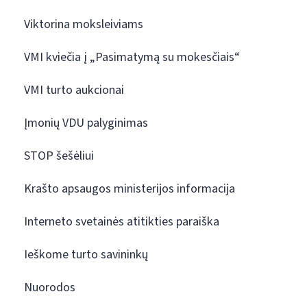
Viktorina moksleiviams
VMI kviečia į „Pasimatymą su mokesčiais“
VMI turto aukcionai
Įmonių VDU palyginimas
STOP šešėliui
Krašto apsaugos ministerijos informacija
Interneto svetainės atitikties paraiška
Ieškome turto savininkų
Nuorodos