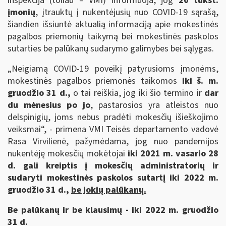
inspekcija (toliau – VMI) informuoja, jog
20 tūkst.
įmonių
, įtrauktų į nukentėjusių nuo COVID-19 sąrašą,
šiandien išsiuntė aktualią informaciją apie mokestinės
pagalbos priemonių taikymą bei mokestinės paskolos
sutarties be palūkanų sudarymo galimybes bei sąlygas.
„Neigiamą COVID-19 poveikį patyrusioms įmonėms,
mokestinės pagalbos priemonės taikomos
iki š. m.
gruodžio 31 d.,
o tai reiškia, jog iki šio termino ir
dar
du mėnesius po jo
, pastarosios yra atleistos nuo
delspinigių, joms nebus pradėti mokesčių išieškojimo
veiksmai“, - primena VMI Teisės departamento vadovė
Rasa Virvilienė, pažymėdama, jog nuo pandemijos
nukentėję mokesčių mokėtojai
iki 2021 m. vasario 28
d. gali kreiptis į mokesčių administratorių ir
sudaryti mokestinės paskolos sutartį iki 2022 m.
gruodžio 31 d.,
be jokių palūkanų.
Be palūkanų ir be klausimų - iki 2022 m. gruodžio
31 d.