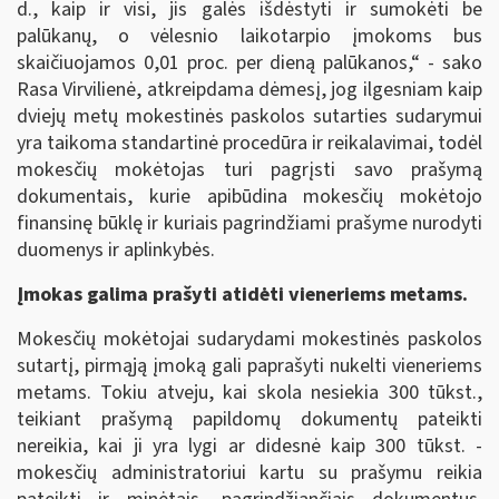
d., kaip ir visi, jis galės išdėstyti ir sumokėti be
palūkanų, o vėlesnio laikotarpio įmokoms bus
skaičiuojamos 0,01 proc. per dieną palūkanos,“ - sako
Rasa Virvilienė, atkreipdama dėmesį, jog ilgesniam kaip
dviejų metų mokestinės paskolos sutarties sudarymui
yra taikoma standartinė procedūra ir reikalavimai, todėl
mokesčių mokėtojas turi pagrįsti savo prašymą
dokumentais, kurie apibūdina mokesčių mokėtojo
finansinę būklę ir kuriais pagrindžiami prašyme nurodyti
duomenys ir aplinkybės.
Įmokas galima prašyti atidėti vieneriems metams.
Mokesčių mokėtojai sudarydami mokestinės paskolos
sutartį, pirmąją įmoką gali paprašyti nukelti vieneriems
metams. Tokiu atveju, kai skola nesiekia 300 tūkst.,
teikiant prašymą papildomų dokumentų pateikti
nereikia, kai ji yra lygi ar didesnė kaip 300 tūkst. -
mokesčių administratoriui kartu su prašymu reikia