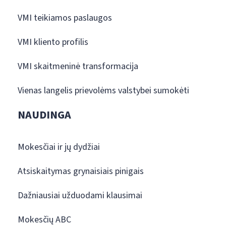
VMI teikiamos paslaugos
VMI kliento profilis
VMI skaitmeninė transformacija
Vienas langelis prievolėms valstybei sumokėti
NAUDINGA
Mokesčiai ir jų dydžiai
Atsiskaitymas grynaisiais pinigais
Dažniausiai užduodami klausimai
Mokesčių ABC