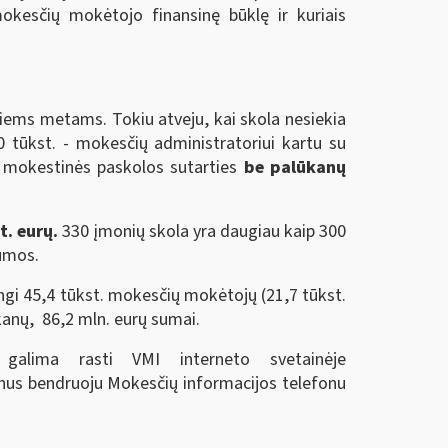
okesčių mokėtojo finansinę būklę ir kuriais
iems metams. Tokiu atveju, kai skola nesiekia
0 tūkst. - mokesčių administratoriui kartu su
, mokestinės paskolos sutarties
be palūkanų
t. eurų.
330 įmonių skola yra daugiau kaip 300
sumos.
gi 45,4 tūkst. mokesčių mokėtojų (21,7 tūkst.
kanų, 86,2 mln. eurų sumai.
 galima rasti VMI interneto svetainėje
binus bendruoju Mokesčių informacijos telefonu