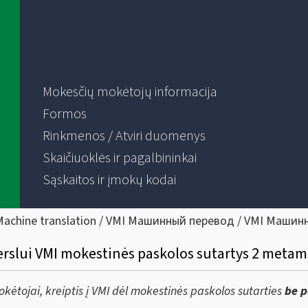
Mokesčių mokėtojų informacija
Formos
Rinkmenos / Atviri duomenys
Skaičiuoklės ir pagalbininkai
Sąskaitos ir įmokų kodai
Machine translation / VMI Машинный перевод / VMI Машин
slui VMI mokestinės paskolos sutartys 2 metams
ėtojai, kreiptis į VMI dėl mokestinės paskolos sutarties
be 