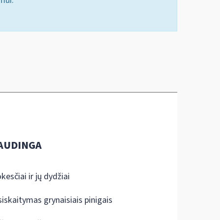
mui.
AUDINGA
kesčiai ir jų dydžiai
siskaitymas grynaisiais pinigais