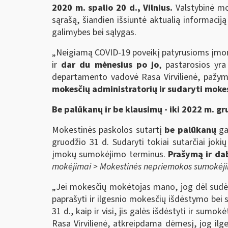
2020 m. spalio 20 d., Vilnius.
Valstybinė mo
sąrašą, šiandien išsiuntė aktualią informac
galimybes bei sąlygas.
„Neigiamą COVID-19 poveikį patyrusioms įm
ir
dar du mėnesius po jo
, pastarosios yr
departamento vadovė Rasa Virvilienė, paž
mokesčių administratorių ir sudaryti mokes
Be palūkanų ir be klausimų - iki 2022 m. gr
Mokestinės paskolos sutartį
be palūkanų
ga
gruodžio 31 d. Sudaryti tokiai sutarčiai jo
įmokų sumokėjimo terminus.
Prašymą ir da
mokėjimai > Mokestinės nepriemokos sumokėji
„Jei mokesčių mokėtojas mano, jog dėl sudėtin
paprašyti ir ilgesnio mokesčių išdėstymo bei 
31 d., kaip ir visi, jis galės išdėstyti ir su
Rasa Virvilienė, atkreipdama dėmesį, jog il