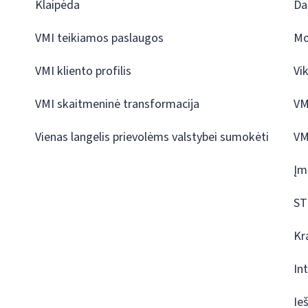
Klaipėda
Da
VMI teikiamos paslaugos
Mo
VMI kliento profilis
Vi
VMI skaitmeninė transformacija
VM
Vienas langelis prievolėms valstybei sumokėti
VM
Įm
ST
Kr
In
Ie