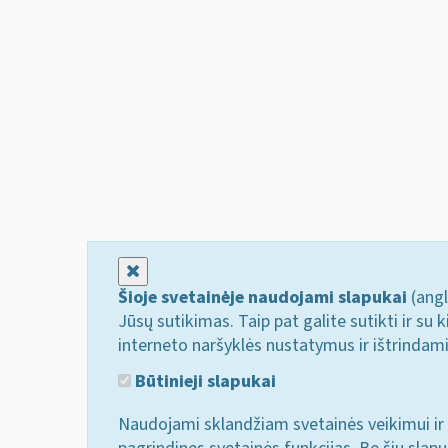
Uždaryti
Šioje svetainėje naudojami slapukai
(angl
Jūsų sutikimas. Taip pat galite sutikti ir s
interneto naršyklės nustatymus ir ištrindam
Būtinieji slapukai
Naudojami sklandžiam svetainės veikimui ir 