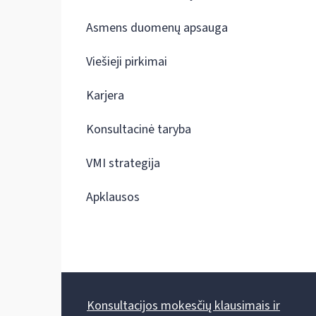
Asmens duomenų apsauga
Viešieji pirkimai
Karjera
Konsultacinė taryba
VMI strategija
Apklausos
Konsultacijos mokesčių klausimais ir