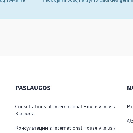
ukų svetainė
naudojami Jūsų naršymo patirties gerini
PASLAUGOS
N
Consultations at International House Vilnius /
Mo
Klaipėda
At
Консультации в International House Vilnius /