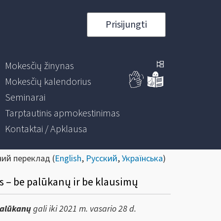
Prisijungti
Mokesčių žinynas
Mokesčių kalendorius
Seminarai
Tarptautinis apmokestinimas
Kontaktai / Apklausa
ний переклад (
English
,
Русский
,
Українська
)
 – be palūkanų ir be klausimų
palūkanų
gali iki 2021 m. vasario 28 d.