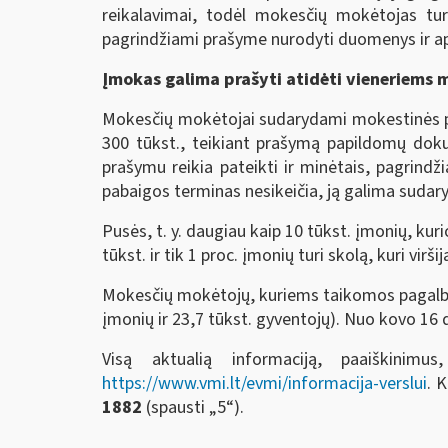
reikalavimai, todėl mokesčių mokėtojas tur
pagrindžiami prašyme nurodyti duomenys ir ap
Įmokas galima prašyti atidėti vieneriems 
Mokesčių mokėtojai sudarydami mokestinės pas
300 tūkst., teikiant prašymą papildomų dokum
prašymu reikia pateikti ir minėtais, pagrin
pabaigos terminas nesikeičia, ją galima sudaryt
Pusės, t. y. daugiau kaip 10 tūkst. įmonių, ku
tūkst. ir tik 1 proc. įmonių turi skolą, kuri vir
Mokesčių mokėtojų, kuriems taikomos pagalbos
įmonių ir 23,7 tūkst. gyventojų). Nuo kovo 16
Visą aktualią informaciją, paaiškinim
https://www.vmi.lt/evmi/informacija-verslui
. 
1882
(spausti „5“).