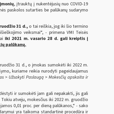
 įmonių
, įtrauktų į nukentėjusių nuo COVID-19
inės paskolos sutarties be palūkanų sudarymo
gruodžio 31 d.,
o tai reiškia, jog iki šio termino
 išieškojimo veiksmai“, - primena VMI Teisės
jai
iki 2021 m. vasario 28 d. gali kreiptis į
kių palūkanų.
gruodžio 31 d., o įmokas sumokėti iki 2022 m.
ašymo, kuriame reikia nurodyti pageidaujamus
os > Užsakyti Paslaugą > Mokesčių apskaita ir
styti ir sumokėti jam gali nepakakti, jis gali
. Tokiu atveju, mokesčius iki 2022 m. gruodžio
uojamos 0,01 proc. per dieną palūkanos,“ - sako
darymui yra taikoma standartinė procedūra ir