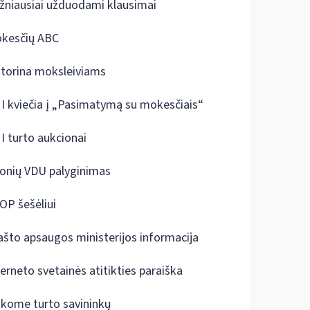
žniausiai užduodami klausimai
kesčių ABC
ktorina moksleiviams
I kviečia į „Pasimatymą su mokesčiais“
I turto aukcionai
onių VDU palyginimas
OP šešėliui
ašto apsaugos ministerijos informacija
terneto svetainės atitikties paraiška
škome turto savininkų