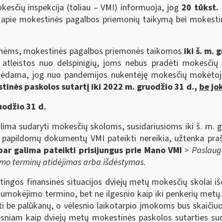
kesčių inspekcija (toliau – VMI) informuoja, jog
20 tūkst.
iją apie mokestinės pagalbos priemonių taikymą bei mokest
onėms, mokestinės pagalbos priemonės taikomos
iki š. m. 
a atleistos nuo delspinigių, joms nebus pradėti mokesčių
ymėdama, jog nuo pandemijos nukentėję mokesčių mokėto
tinės paskolos sutartį iki 2022 m. gruodžio 31 d.,
be jo
uodžio 31 d.
lima sudaryti mokesčių skoloms, susidariusioms iki š. m. 
kių papildomų dokumentų VMI pateikti nereikia, užtenka pr
bar galima pateikti prisijungus prie Mano VMI
> Paslaug
mo terminų atidėjimas arba išdėstymas.
gos finansinės situacijos dviejų metų mokesčių skolai išdė
sumokėjimo termino, bet ne ilgesnio kaip iki penkerių metų
mokėti be palūkanų, o vėlesnio laikotarpio įmokoms bus skaiči
gesniam kaip dviejų metų mokestinės paskolos sutarties su