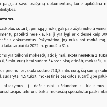
i pagrįsti savo prašymą dokumentais, kurie apibūdina m
linkybės.
metams.
kolos sutartį, pirmąją įmoką gali paprašyti nukelti viener
entų pateikti nereikia, kai ji yra lygi ar didesnė kaip 30
džiančiais dokumentus. Pažymėtina, jog nukeliant mokėjimą
i laikotarpiui iki 2022 m. gruodžio 31 d.
rioms yra taikomi mokesčių atidėjimai,
skola nesiekia 1 tūks
šija 0,5 mln. eurų ir tai sudaro 54 proc. visų atidėtų mokesčių 
 priemonės, skola sudaro 713,8 mln. eurų, šią sumą skolin
 d. sudaryta 4,5 tūkst. mokestinės paskolos sutarčių be palū
us, atsakymus į dažniausiai užduodamus klausimus
Konsultacijas telefonu teikia mokesčių specialistai paskam