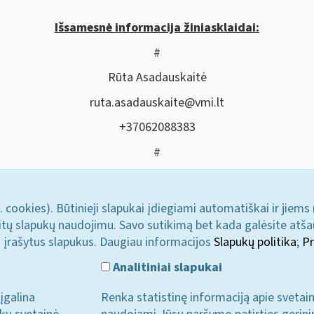
Išsamesnė informacija žiniasklaidai:
#
Rūta Asadauskaitė
ruta.asadauskaite@vmi.lt
+37062088383
#
. cookies). Būtinieji slapukai įdiegiami automatiškai ir jiems
u kitų slapukų naudojimu. Savo sutikimą bet kada galėsite atš
i įrašytus slapukus. Daugiau informacijos
Slapukų politika
;
Pr
Analitiniai slapukai
įgalina
Renka statistinę informaciją apie svetai