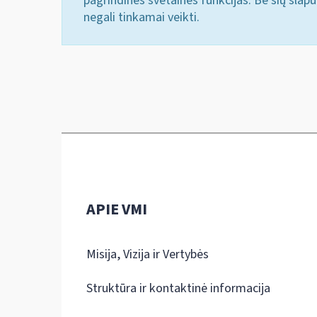
pagrindines svetainės funkcijas. Be šių slap
negali tinkamai veikti.
APIE VMI
Misija, Vizija ir Vertybės
Struktūra ir kontaktinė informacija