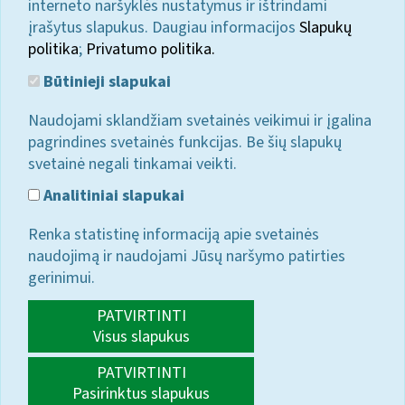
interneto naršyklės nustatymus ir ištrindami
įrašytus slapukus. Daugiau informacijos
Slapukų
politika
;
Privatumo politika.
Būtinieji slapukai
Naudojami sklandžiam svetainės veikimui ir įgalina
pagrindines svetainės funkcijas. Be šių slapukų
svetainė negali tinkamai veikti.
Analitiniai slapukai
Renka statistinę informaciją apie svetainės
naudojimą ir naudojami Jūsų naršymo patirties
gerinimui.
PATVIRTINTI
Visus slapukus
PATVIRTINTI
Pasirinktus slapukus