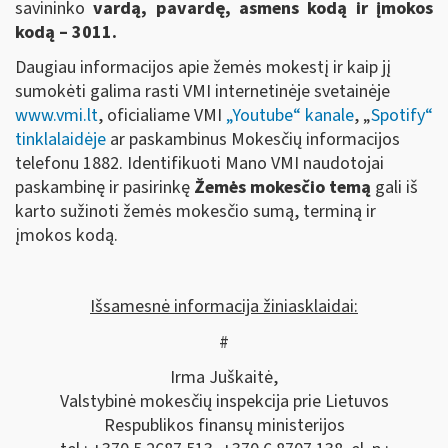
savininko
vardą, pavardę, asmens kodą ir įmokos
kodą – 3011.
Daugiau informacijos apie žemės mokestį ir kaip jį
sumokėti galima rasti VMI internetinėje svetainėje
www.vmi.lt
, oficialiame VMI
„Youtube“ kanale
, „
Spotify“
tinklalaidėje
ar paskambinus Mokesčių informacijos
telefonu 1882. Identifikuoti Mano VMI naudotojai
paskambinę ir pasirinkę
Žemės mokesčio temą
gali iš
karto sužinoti žemės mokesčio sumą, terminą ir
įmokos kodą.
Išsamesnė informacija žiniasklaidai:
#
Irma Juškaitė,
Valstybinė mokesčių inspekcija prie Lietuvos
Respublikos finansų ministerijos