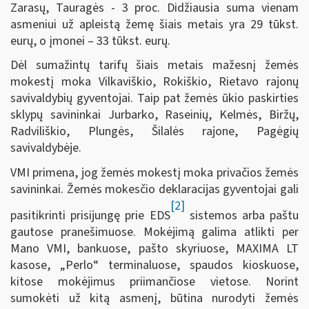
Zarasų, Tauragės - 3 proc. Didžiausia suma vienam
asmeniui už apleistą žemę šiais metais yra 29 tūkst.
eurų, o įmonei – 33 tūkst. eurų.
Dėl sumažintų tarifų šiais metais mažesnį žemės
mokestį moka Vilkaviškio, Rokiškio, Rietavo rajonų
savivaldybių gyventojai. Taip pat žemės ūkio paskirties
sklypų savininkai Jurbarko, Raseinių, Kelmės, Biržų,
Radviliškio, Plungės, Šilalės rajone, Pagėgių
savivaldybėje.
VMI primena, jog žemės mokestį moka privačios žemės
savininkai. Žemės mokesčio deklaracijas gyventojai gali
[2]
pasitikrinti prisijungę prie EDS
sistemos arba paštu
gautose pranešimuose. Mokėjimą galima atlikti per
Mano VMI, bankuose, pašto skyriuose, MAXIMA LT
kasose, „Perlo“ terminaluose, spaudos kioskuose,
kitose mokėjimus priimančiose vietose. Norint
sumokėti už kitą asmenį, būtina nurodyti žemės