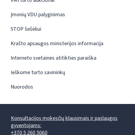
VMI turto aukcionai
Įmonių VDU palyginimas
STOP šešėliui
Krašto apsaugos ministerijos informacija
Interneto svetainės atitikties paraiška
Ieškome turto savininkų
Nuorodos
Konsultacijos mokesčių klausimais ir paslaugos
gyventojams:
+370 5 260 5060