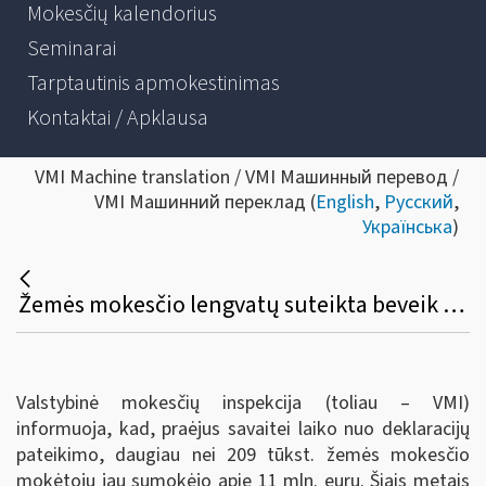
Mokesčių kalendorius
Seminarai
Tarptautinis apmokestinimas
Kontaktai / Apklausa
VMI Machine translation / VMI Машинный перевод /
VMI Машинний переклад (
English
,
Русский
,
Українська
)
Žemės mokesčio lengvatų suteikta beveik už 9 mln. eurų
Valstybinė mokesčių inspekcija (toliau – VMI)
informuoja, kad, praėjus savaitei laiko nuo deklaracijų
pateikimo, daugiau nei 209 tūkst. žemės mokesčio
mokėtojų jau sumokėjo apie 11 mln. eurų. Šiais metais