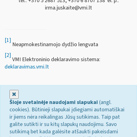
tel.: +370 5 2687 513, +370 6 8707 138 el. p.:
irma.juskaite@vmi.lt
[1]
Neapmokestinamojo dydžio lengvata
[2]
VMI Elektroninio deklaravimo sistema:
deklaravimas.vmi.lt
Uždaryti
Šioje svetainėje naudojami slapukai
(angl.
cookies). Būtinieji slapukai įdiegiami automatiškai
ir jiems nėra reikalingas Jūsų sutikimas. Taip pat
galite sutikti ir su kitų slapukų naudojimu. Savo
sutikimą bet kada galėsite atšaukti pakeisdami