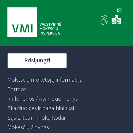
Prisijungti
Mokesčių mokėtojų informacija
Formos
Rinkmenos / Atviri duomenys
Skaičiuoklės ir pagalbininkai
Sąskaitos ir įmokų kodai
Mokesčių žinynas