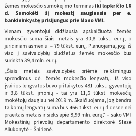
žemės mokesčio sumokėjimo terminas
iki lapkričio 16
d. Sumokėti šį mokestį saugiausia per e.
bankininkystę
prisijungus prie Mano VMI.
Vienam gyventojui didžiausia apskaičiuota žemės
mokesčio suma šiais metais yra 30,8 tūkst. eurų, o
juridiniam asmeniui – 79 tūkst. eurų. Planuojama, jog iš
viso į savivaldybių biudžetus žemės mokesčio bus
surinkta 39,4 mln. eurų.
„Šiais metais savivaldybės priėmė reikšmingus
sprendimus dėl žemės mokesčio lengvatų. Iš viso
įvairios lengvatos buvo pritaikytos 481 tūkst. gyventojų
ir 3,8 tūkst. įmonių - tai yra 11,6 tūkst. mokesčių
mokėtojų daugiau nei 2019 m. Skaičiuojama, jog bendra
taikomų lengvatų suma bus 466 tūkst. eurų didesnė nei
praeitais metais ir sieks apie 8,99 mln. eurų,“ – sako VMI
Mokestinių prievolių departamento direktorė Stasė
Aliukonytė – Šnirienė.