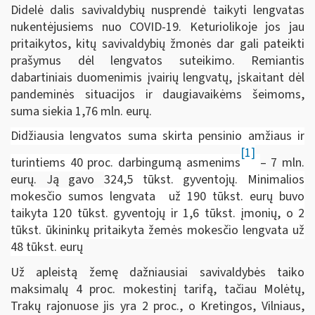
Didelė dalis savivaldybių nusprendė taikyti lengvatas
nukentėjusiems nuo COVID-19. Keturiolikoje jos jau
pritaikytos, kitų savivaldybių žmonės dar gali pateikti
prašymus dėl lengvatos suteikimo. Remiantis
dabartiniais duomenimis įvairių lengvatų, įskaitant dėl
pandeminės situacijos ir daugiavaikėms šeimoms,
suma siekia 1,76 mln. eurų.
Didžiausia lengvatos suma skirta pensinio amžiaus ir
[1]
turintiems 40 proc. darbingumą asmenims
– 7 mln.
eurų. Ją gavo
324,5 tūkst. gyventojų. Minimalios
mokesčio sumos lengvata už 190 tūkst. eurų buvo
taikyta 120 tūkst. gyventojų ir 1,6 tūkst. įmonių, o 2
tūkst. ūkininkų pritaikyta žemės mokesčio lengvata už
48 tūkst. eurų
Už apleistą žemę dažniausiai savivaldybės taiko
maksimalų 4 proc. mokestinį tarifą, tačiau Molėtų,
Trakų rajonuose jis yra 2 proc., o Kretingos, Vilniaus,