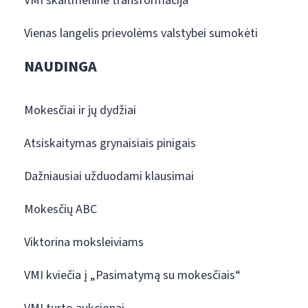
VMI skaitmeninė transformacija
Vienas langelis prievolėms valstybei sumokėti
NAUDINGA
Mokesčiai ir jų dydžiai
Atsiskaitymas grynaisiais pinigais
Dažniausiai užduodami klausimai
Mokesčių ABC
Viktorina moksleiviams
VMI kviečia į „Pasimatymą su mokesčiais“