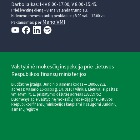
Darbo laikas: I-IV 8.00-17.00, V 8.00-15.45.
Prieššventinę dieną - viena valanda trumpiau.
Kiekvieno mėnesio antrą penktadienį 8.00 val. - 12.00 val.
Mano VMI
Paklausimas per
Valstybinė mokesčių inspekcija prie Lietuvos
Respublikos finansų ministerijos
Biudžetinė įstaiga. Juridinio asmens kodas — 188659752,
adresas: Vasario 16-osios g. 14, 01107 Vilnius, Lietuva, el.paštas:
vmi@vmi.lt
, E. pristatymo dėžutės adresas 188659752
Duomenys apie Valstybinę mokesčių inspekciją prie Lietuvos
Respublikos finansų ministerijos kaupiami ir saugomi Juridinių
asmenų registre