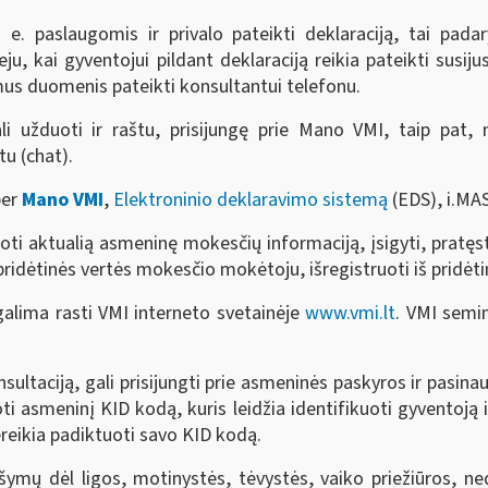
e. paslaugomis ir privalo pateikti deklaraciją, tai pada
veju, kai gyventojui pildant deklaraciją reikia pateikti su
omus duomenis pateikti konsultantui telefonu.
i užduoti ir raštu, prisijungę prie Mano VMI, taip pat, 
u (chat).
per
Mano VMI
,
Elektroninio deklaravimo sistemą
(EDS), i.MAS
oti aktualią asmeninę mokesčių informaciją, įsigyti, pratęsti 
i pridėtinės vertės mokesčio mokėtoju, išregistruoti iš pridė
galima rasti VMI interneto svetainėje
www.vmi.lt
. VMI semin
sultaciją, gali prisijungti prie asmeninės paskyros ir pasina
asmeninį KID kodą, kuris leidžia identifikuoti gyventoją ir
reikia padiktuoti savo KID kodą.
ymų dėl ligos, motinystės, tėvystės, vaiko priežiūros, ne