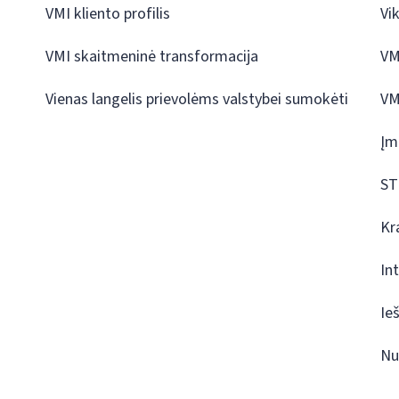
VMI kliento profilis
Vi
VMI skaitmeninė transformacija
VM
Vienas langelis prievolėms valstybei sumokėti
VM
Įm
ST
Kr
In
Ie
Nu