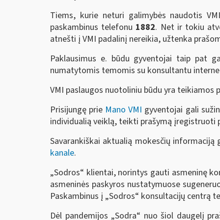
Tiems, kurie neturi galimybės naudotis VMI 
paskambinus telefonu
1882
. Net ir tokiu at
atnešti į VMI padalinį nereikia, užtenka praš
Paklausimus e. būdu gyventojai taip pat gal
numatytomis temomis su konsultantu internet
VMI paslaugos nuotoliniu būdu yra teikiamos 
Prisijungę prie
Mano VMI
gyventojai gali sužin
individualią veiklą, teikti prašymą įregistruot
Savarankiškai aktualią mokesčių informaciją 
kanale
.
„Sodros“ klientai, norintys gauti asmeninę kon
asmeninės paskyros nustatymuose sugeneruoti 
Paskambinus į „Sodros“ konsultacijų centrą te
Dėl pandemijos „Sodra“ nuo šiol daugelį praš