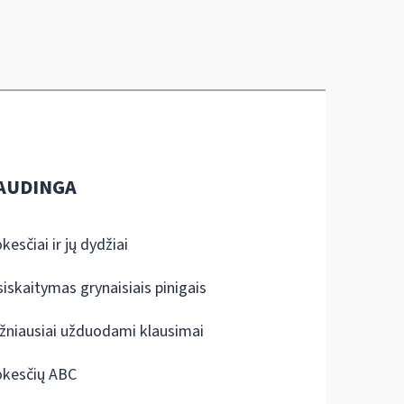
AUDINGA
kesčiai ir jų dydžiai
siskaitymas grynaisiais pinigais
žniausiai užduodami klausimai
kesčių ABC