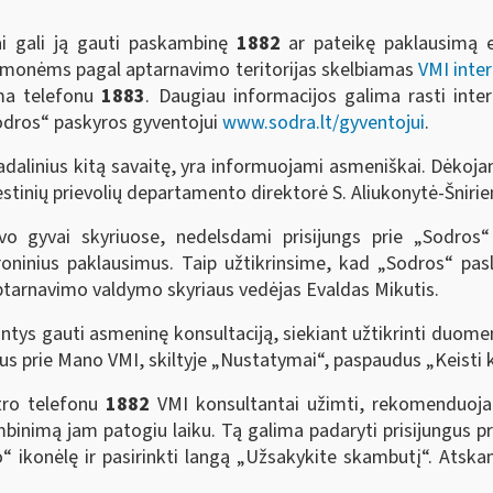
ai gali ją gauti paskambinę
1882
ar pateikę paklausimą e
 įmonėms pagal aptarnavimo teritorijas skelbiamas
VMI inte
ima telefonu
1883
. Daugiau informacijos galima rasti inte
Sodros“ paskyros gyventojui
www.sodra.lt/gyventojui
.
į padalinius kitą savaitę, yra informuojami asmeniškai. Dėk
tinių prievolių departamento direktorė S. Aliukonytė-Šnirie
vo gyvai skyriuose, nedelsdami prisijungs prie „Sodros
troninius paklausimus. Taip užtikrinsime, kad „Sodros“ pa
 aptarnavimo valdymo skyriaus vedėjas Evaldas Mikutis.
tys gauti asmeninę konsultaciją, siekiant užtikrinti duome
gus prie Mano VMI, skiltyje „Nustatymai“, paspaudus „Keisti 
tro telefonu
1882
VMI konsultantai užimti, rekomenduoj
binimą jam patogiu laiku. Tą galima padaryti prisijungus 
“ ikonėlę ir pasirinkti langą „Užsakykite skambutį“. Ats