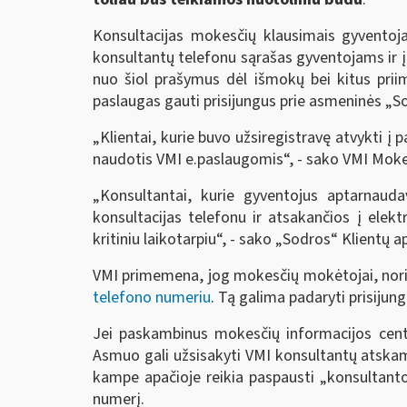
Konsultacijas mokesčių klausimais gyventoj
konsultantų telefonu sąrašas gyventojams ir
nuo šiol prašymus dėl išmokų bei kitus pri
paslaugas gauti prisijungus prie asmeninės „
„Klientai, kurie buvo užsiregistravę atvykti 
naudotis VMI e.paslaugomis“, - sako VMI Mokes
„Konsultantai, kurie gyventojus aptarnauda
konsultacijas telefonu ir atsakančios į elek
kritiniu laikotarpiu“, - sako „Sodros“ Klientų
VMI primemena, jog mokesčių mokėtojai, norin
telefono numeriu
. Tą galima padaryti prisijun
Jei paskambinus mokesčių informacijos cen
Asmuo gali užsisakyti VMI konsultantų atskam
kampe apačioje reikia paspausti „konsultanto
numerį.