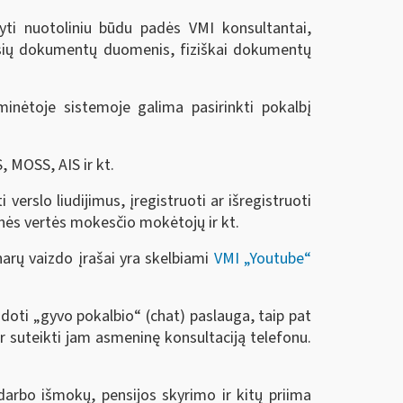
ryti nuotoliniu būdu padės VMI konsultantai,
sijusių dokumentų duomenis, fiziškai dokumentų
minėtoje sistemoje galima pasirinkti pokalbį
, MOSS, AIS ir kt.
verslo liudijimus, įregistruoti ar išregistruoti
tinės vertės mokesčio mokėtojų ir kt.
arų vaizdo įrašai yra skelbiami
VMI „Youtube“
udoti „gyvo pokalbio“ (chat) paslauga, taip pat
 suteikti jam asmeninę konsultaciją telefonu.
darbo išmokų, pensijos skyrimo ir kitų priima