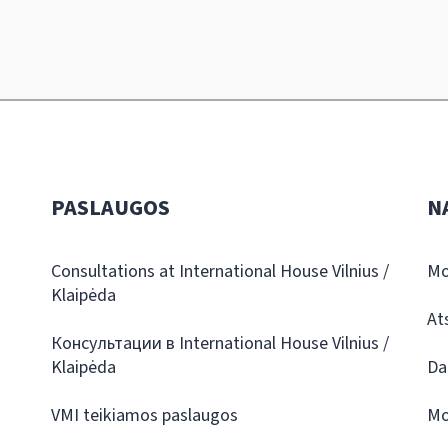
PASLAUGOS
N
Consultations at International House Vilnius /
Mo
Klaipėda
At
Консультации в International House Vilnius /
Klaipėda
Da
VMI teikiamos paslaugos
Mo