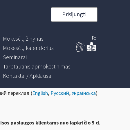
Prisijungti
Mokesčių žinynas
Mokesčių kalendorius
Seminarai
Tarptautinis apmokestinimas
Kontaktai / Apklausa
ний переклад (
English
,
Русский
,
Українська
)
visos paslaugos klientams nuo lapkričio 9 d.