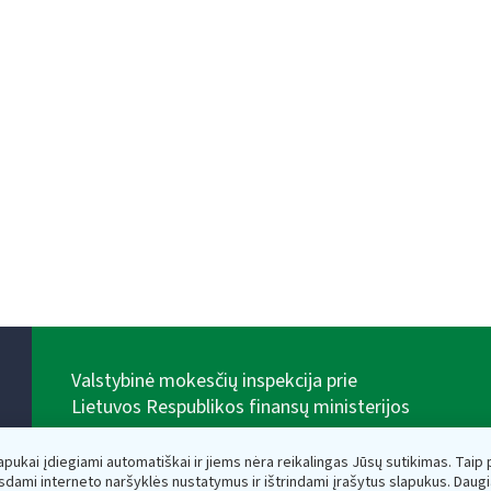
Valstybinė mokesčių inspekcija prie
Lietuvos Respublikos finansų ministerijos
Biudžetinė įstaiga. Juridinio asmens kodas — 188659752,
adresas: Vasario 16-osios g. 14, 01107 Vilnius, Lietuva,
lapukai įdiegiami automatiškai ir jiems nėra reikalingas Jūsų sutikimas. Taip pa
el.paštas:
vmi@vmi.lt
, E. pristatymo dėžutės adresas
sdami interneto naršyklės nustatymus ir ištrindami įrašytus slapukus. Daug