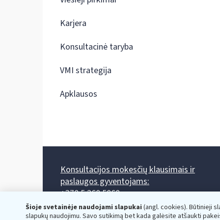
Karjera
Konsultacinė taryba
VMI strategija
Apklausos
Konsultacijos mokesčių klausimais ir
paslaugos gyventojams:
+370 5 260 5060
Darbo laikas: I-IV 8.00-17.00, V 8.00-15.45.
Šioje svetainėje naudojami slapukai
(angl. cookies). Būtinieji s
Prieššventinę dieną - viena valanda trumpiau.
slapukų naudojimu. Savo sutikimą bet kada galėsite atšaukti pakei