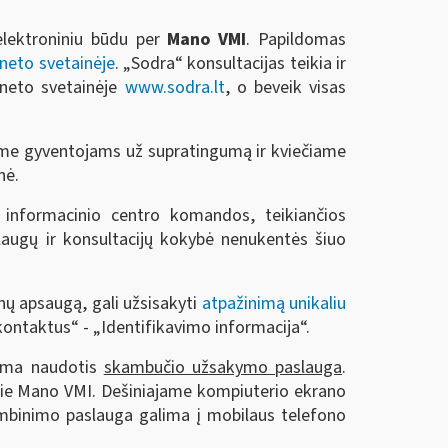
lektroniniu būdu per
Mano VMI
. Papildomas
rneto svetainėje
. „Sodra“ konsultacijas teikia ir
rneto svetainėje
www.sodra.lt
, o beveik visas
ojame gyventojams už supratingumą ir kviečiame
nė.
“ informacinio centro komandos, teikiančios
slaugų ir konsultacijų kokybė nenukentės šiuo
nų apsaugą, gali užsisakyti
atpažinimą unikaliu
kontaktus“ - „Identifikavimo informacija“.
ama naudotis
skambučio užsakymo paslauga
.
prie Mano VMI. Dešiniajame kompiuterio ekrano
kambinimo paslauga galima į mobilaus telefono