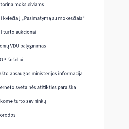
ktorina moksleiviams
I kviečia į „Pasimatymą su mokesčiais“
I turto aukcionai
onių VDU palyginimas
OP šešėliui
ašto apsaugos ministerijos informacija
terneto svetainės atitikties paraiška
škome turto savininkų
orodos