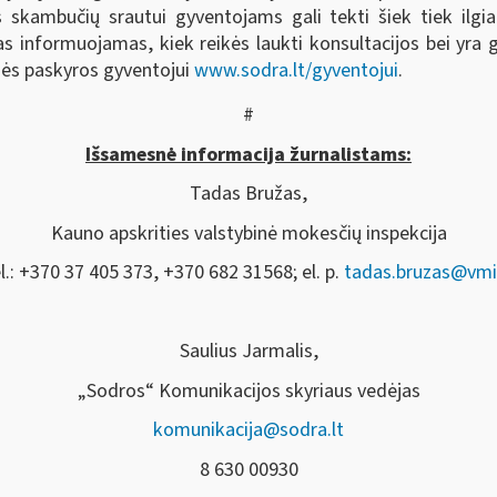
 skambučių srautui gyventojams gali tekti šiek tiek ilgiau
 informuojamas, kiek reikės laukti konsultacijos bei yra g
nės paskyros gyventojui
www.sodra.lt/gyventojui
.
#
Išsamesnė informacija žurnalistams:
Tadas Bružas,
Kauno apskrities valstybinė mokesčių inspekcija
l.: +370 37 405 373, +370 682 31568; el. p.
tadas.bruzas@vmi.
Saulius Jarmalis,
„Sodros“ Komunikacijos skyriaus vedėjas
komunikacija@sodra.lt
8 630 00930