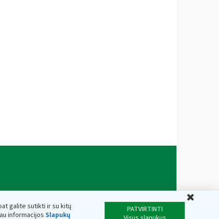
Uždar
t galite sutikti ir su kitų
PATVIRTINTI
iau informacijos
Slapukų
Visus slapukus