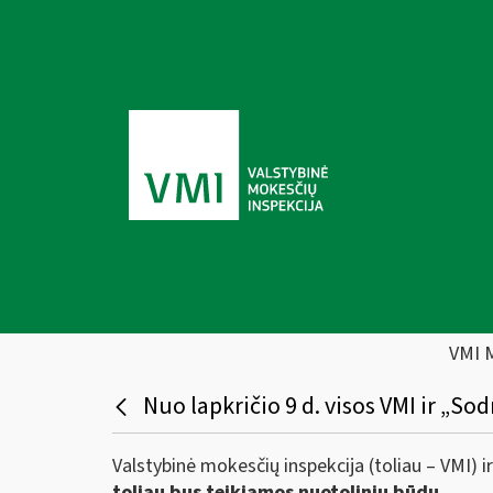
VMI 
Nuo lapkričio 9 d. visos VMI ir „So
Valstybinė mokesčių inspekcija (toliau – VMI) 
toliau bus teikiamos nuotoliniu būdu
.