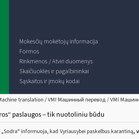
Mokesčių mokėtojų informacija
Formos
Rinkmenos / Atviri duomenys
Skaičiuoklės ir pagalbininkai
Sąskaitos ir įmokų kodai
Machine translation / VMI Машинный перевод / VMI Машин
dros“ paslaugos – tik nuotoliniu būdu
ir „Sodra“ informuoja, kad Vyriausybei paskelbus karantiną
, 