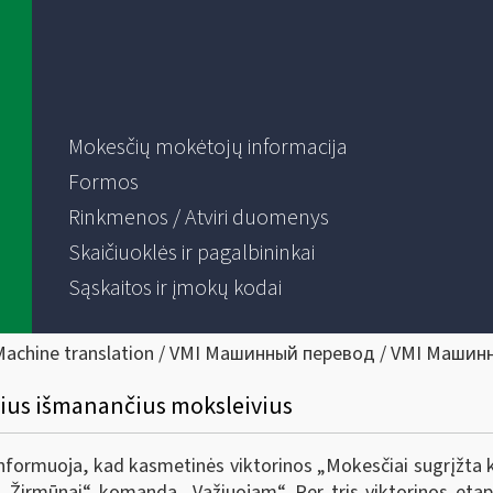
Mokesčių mokėtojų informacija
Formos
Rinkmenos / Atviri duomenys
Skaičiuoklės ir pagalbininkai
Sąskaitos ir įmokų kodai
Machine translation / VMI Машинный перевод / VMI Машин
ius išmanančius moksleivius
informuoja, kad kasmetinės viktorinos „Mokesčiai sugrįžta ki
Žirmūnai“ komanda „Važiuojam“. Per tris viktorinos etap