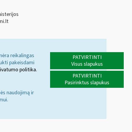
isterijos
i.lt
 nėra reikalingas
PATVIRTINTI
aukti pakeisdami
Visus slapukus
ivatumo politika.
PATVIRTINTI
Pasirinktus slapukus
nės naudojimą ir
mui.