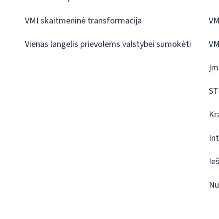
VMI skaitmeninė transformacija
VM
Vienas langelis prievolėms valstybei sumokėti
VM
Įm
ST
Kr
In
Ie
Nu