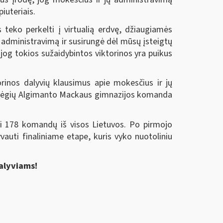
iuteriais.
 teko perkelti į virtualią erdvę, džiaugiamės
administravimą ir susirungė dėl mūsų įsteigtų
og tokios sužaidybintos viktorinos yra puikus
torinos dalyvių klausimus apie mokesčius ir jų
 Pagėgių Algimanto Mackaus gimnazijos komanda
ei 178 komandų iš visos Lietuvos. Po pirmojo
vauti finaliniame etape, kuris vyko nuotoliniu
dalyviams
!