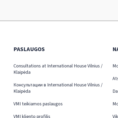
PASLAUGOS
N
Consultations at International House Vilnius /
Mo
Klaipėda
At
Консультации в International House Vilnius /
Klaipėda
Da
VMI teikiamos paslaugos
Mo
VMI kliento profilis
Vi