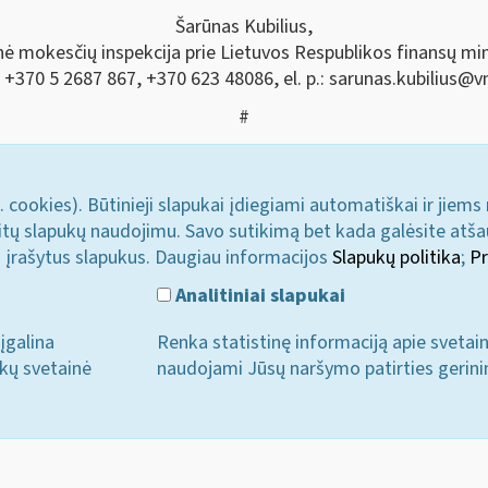
Šarūnas Kubilius,
nė mokesčių inspekcija prie Lietuvos Respublikos finansų min
.: +370 5 2687 867, +370 623 48086, el. p.:
sarunas.kubilius@vm
#
. cookies). Būtinieji slapukai įdiegiami automatiškai ir jiems
u kitų slapukų naudojimu. Savo sutikimą bet kada galėsite atš
i įrašytus slapukus. Daugiau informacijos
Slapukų politika
;
Pr
Analitiniai slapukai
įgalina
Renka statistinę informaciją apie svetai
ukų svetainė
naudojami Jūsų naršymo patirties gerini