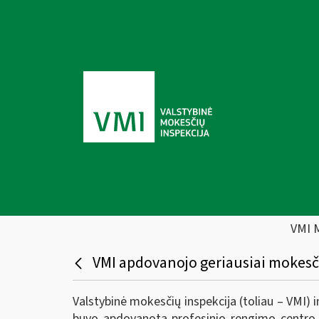
VMI 
VMI apdovanojo geriausiai mokesč
Valstybinė mokesčių inspekcija (toliau – VMI) 
buvo apdovanota profesinio rengimo centro „