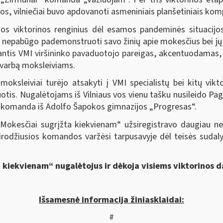
s, vilniečiai buvo apdovanoti asmeniniais planšetiniais komp
os viktorinos renginius dėl esamos pandeminės situacijos
epabūgo pademonstruoti savo žinių apie mokesčius bei jų 
nantis VMI viršininko pavaduotojo pareigas
, akcentuodamas, j
svarbą moksleiviams.
moksleiviai turėjo atsakyti į VMI specialistų bei kitų vik
žduotis. Nugalėtojams iš Vilniaus vos vienu tašku nusileido
ių komanda iš Adolfo Šapokos gimnazijos „Progresas“.
 „Mokesčiai sugrįžta kiekvienam“ užsiregistravo daugiau n
sirodžiusios komandos varžėsi tarpusavyje dėl teisės sudaly
a kiekvienam“ nugalėtojus ir dėkoja visiems viktorinos 
Išsamesnė informacija žiniasklaidai:
#