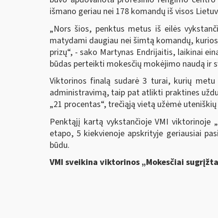
išmano geriau nei 178 komandų iš visos Lietuvo
„Nors šios, penktus metus iš eilės vykstanči
matydami daugiau nei šimtą komandų, kurios n
prizų“, - sako
Martynas Endrijaitis, laikinai ei
būdas perteikti mokesčių mokėjimo naudą ir 
Viktorinos finalą sudarė 3 turai, kurių metu 
administravimą, taip pat atlikti praktines u
„21 procentas“, trečiąją vietą užėmė utenišk
Penktąjį kartą vykstančioje VMI viktorinoje
etapo, 5 kiekvienoje apskrityje geriausiai pa
būdu.
VMI sveikina viktorinos „Mokesčiai sugrįžt