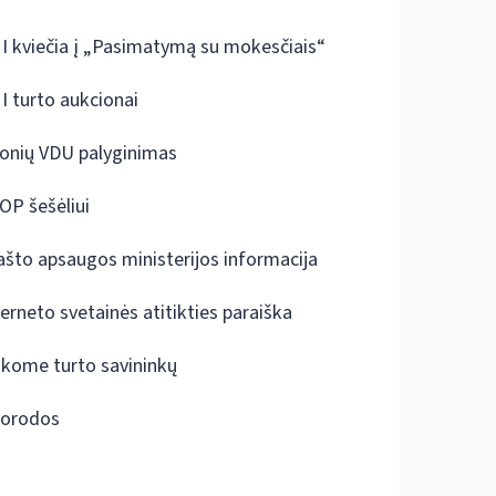
I kviečia į „Pasimatymą su mokesčiais“
I turto aukcionai
onių VDU palyginimas
OP šešėliui
ašto apsaugos ministerijos informacija
terneto svetainės atitikties paraiška
škome turto savininkų
orodos