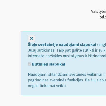
Valstybi
tel
Uždaryti
Šioje svetainėje naudojami slapukai
(angl
Jūsų sutikimas. Taip pat galite sutikti ir s
interneto naršyklės nustatymus ir ištrindam
Būtinieji slapukai
Naudojami sklandžiam svetainės veikimui ir 
pagrindines svetainės funkcijas. Be šių slap
negali tinkamai veikti.