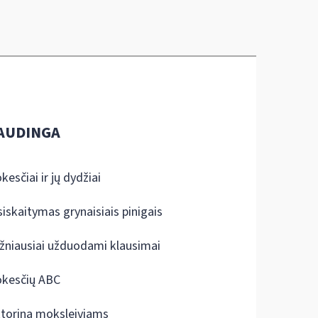
AUDINGA
kesčiai ir jų dydžiai
siskaitymas grynaisiais pinigais
žniausiai užduodami klausimai
kesčių ABC
ktorina moksleiviams