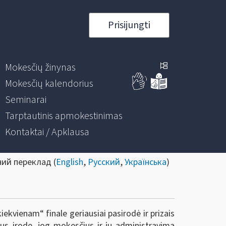
Prisijungti
Mokesčių žinynas
Mokesčių kalendorius
Seminarai
Tarptautinis apmokestinimas
Kontaktai / Apklausa
ний переклад (
English
,
Русский
,
Українська
)
ekvienam“ finale geriausiai pasirodė ir prizais
us įrodę, jog mokesčius ir jų administravimą