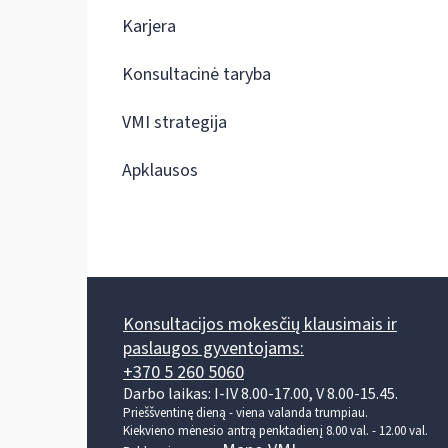
Karjera
Konsultacinė taryba
VMI strategija
Apklausos
Konsultacijos mokesčių klausimais ir
paslaugos gyventojams:
+370 5 260 5060
Darbo laikas: I-IV 8.00-17.00, V 8.00-15.45.
Prieššventinę dieną - viena valanda trumpiau.
Kiekvieno mėnesio antrą penktadienį 8.00 val. - 12.00 val.