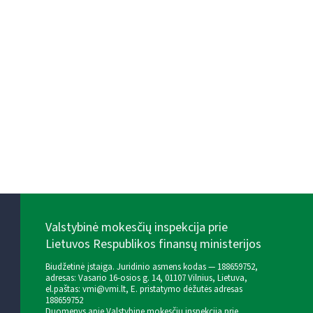
Valstybinė mokesčių inspekcija prie
Lietuvos Respublikos finansų ministerijos
Biudžetinė įstaiga. Juridinio asmens kodas — 188659752,
adresas: Vasario 16-osios g. 14, 01107 Vilnius, Lietuva,
el.paštas:
vmi@vmi.lt
, E. pristatymo dėžutės adresas
188659752
Duomenys apie Valstybinę mokesčių inspekciją prie