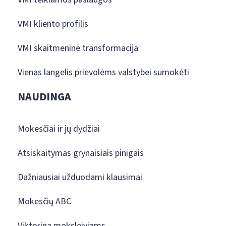
VMI kliento profilis
VMI skaitmeninė transformacija
Vienas langelis prievolėms valstybei sumokėti
NAUDINGA
Mokesčiai ir jų dydžiai
Atsiskaitymas grynaisiais pinigais
Dažniausiai užduodami klausimai
Mokesčių ABC
Viktorina moksleiviams