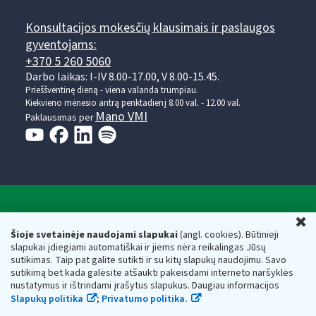
Konsultacijos mokesčių klausimais ir paslaugos
gyventojams:
+370 5 260 5060
Darbo laikas: I-IV 8.00-17.00, V 8.00-15.45.
Prieššventinę dieną - viena valanda trumpiau.
Kiekvieno mėnesio antrą penktadienį 8.00 val. - 12.00 val.
Mano VMI
Paklausimas per
Valstybinė mokesčių inspekcija prie Lietuvos
U
Respublikos finansų ministerijos
Šioje svetainėje naudojami slapukai
(angl. cookies). Būtinieji
slapukai įdiegiami automatiškai ir jiems nėra reikalingas Jūsų
Biudžetinė įstaiga. Juridinio asmens kodas — 188659752,
sutikimas. Taip pat galite sutikti ir su kitų slapukų naudojimu. Savo
adresas: Vasario 16-osios g. 14, 01107 Vilnius, Lietuva, el.paštas:
sutikimą bet kada galėsite atšaukti pakeisdami interneto naršyklės
vmi@vmi.lt
, E. pristatymo dėžutės adresas 188659752
nustatymus ir ištrindami įrašytus slapukus. Daugiau informacijos
Duomenys apie Valstybinę mokesčių inspekciją prie Lietuvos
Slapukų politika
;
Privatumo politika.
Respublikos finansų ministerijos kaupiami ir saugomi Juridinių
asmenų registre