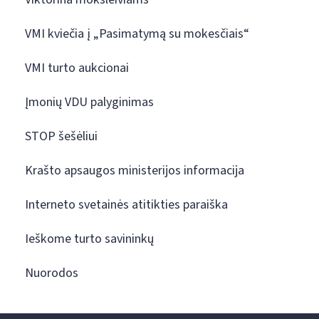
VMI kviečia į „Pasimatymą su mokesčiais“
VMI turto aukcionai
Įmonių VDU palyginimas
STOP šešėliui
Krašto apsaugos ministerijos informacija
Interneto svetainės atitikties paraiška
Ieškome turto savininkų
Nuorodos