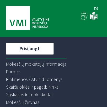
Prisijungti
Mokesčių mokėtojų informacija
Formos
Rinkmenos / Atviri duomenys
Skaičiuoklės ir pagalbininkai
Sąskaitos ir įmokų kodai
Mokesčių žinynas