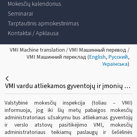
Mokesčių kalendorius
Seminarai
Tarptautinis apmokestinimas
Kontaktai / Apklausa
VMI Machine translation / VMI Машинный перевод /
VMI Машинний переклад (
English
,
Русский
,
Українська
)
VMI vardu atliekamos gyventojų ir įmonių nuomonės apklausos
Valstybinė mokesčių inspekcija (toliau – VMI)
informuoja, jog iki šių metų pabaigos mokesčių
administratoriaus užsakymu bus atliekamas gyventojų
ir verslo atstovų pasitikėjimo VMI, mokesčių
administratoriaus teikiamų paslaugų ir šešėlinės