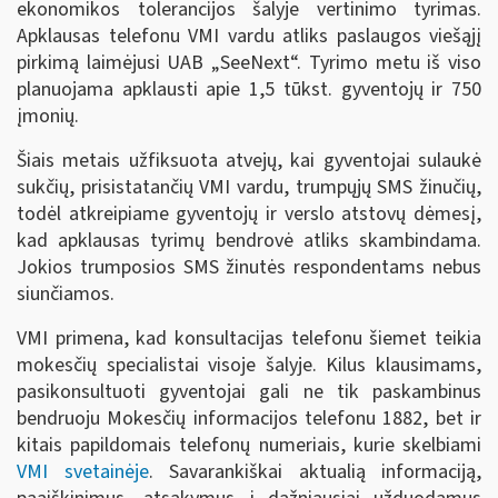
ekonomikos tolerancijos šalyje vertinimo tyrimas.
Apklausas telefonu VMI vardu atliks paslaugos viešąjį
pirkimą laimėjusi UAB „SeeNext“. Tyrimo metu iš viso
planuojama apklausti apie 1,5 tūkst. gyventojų ir 750
įmonių.
Šiais metais užfiksuota atvejų, kai gyventojai sulaukė
sukčių, prisistatančių VMI vardu, trumpųjų SMS žinučių,
todėl atkreipiame gyventojų ir verslo atstovų dėmesį,
kad apklausas tyrimų bendrovė atliks skambindama.
Jokios trumposios SMS žinutės respondentams nebus
siunčiamos.
VMI primena, kad konsultacijas telefonu šiemet teikia
mokesčių specialistai visoje šalyje. Kilus klausimams,
pasikonsultuoti gyventojai gali ne tik paskambinus
bendruoju Mokesčių informacijos telefonu 1882, bet ir
kitais papildomais telefonų numeriais, kurie skelbiami
VMI svetainėje
. Savarankiškai aktualią informaciją,