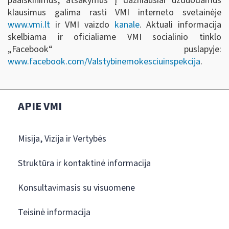
paaiškinimus, atsakymus į dažniausiai užduodamus
klausimus galima rasti VMI interneto svetainėje
www.vmi.lt
ir VMI vaizdo
kanale
. Aktuali informacija
skelbiama ir oficialiame VMI socialinio tinklo
„Facebook“ puslapyje:
www.facebook.com/Valstybinemokesciuinspekcija
.
APIE VMI
Misija, Vizija ir Vertybės
Struktūra ir kontaktinė informacija
Konsultavimasis su visuomene
Teisinė informacija