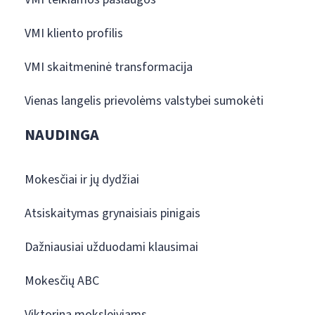
VMI kliento profilis
VMI skaitmeninė transformacija
Vienas langelis prievolėms valstybei sumokėti
NAUDINGA
Mokesčiai ir jų dydžiai
Atsiskaitymas grynaisiais pinigais
Dažniausiai užduodami klausimai
Mokesčių ABC
Viktorina moksleiviams