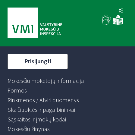
Prisijungti
Mokesčių mokėtojų informacija
Formos
Rinkmenos / Atviri duomenys
Skaičiuoklės ir pagalbininkai
Sąskaitos ir įmokų kodai
Mokesčių žinynas