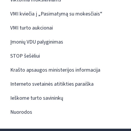
VMI kviečia į „Pasimatymą su mokesčiais“
VMI turto aukcionai
Įmonių VDU palyginimas
STOP šešėliui
Krašto apsaugos ministerijos informacija
Interneto svetainės atitikties paraiška
Ieškome turto savininkų
Nuorodos