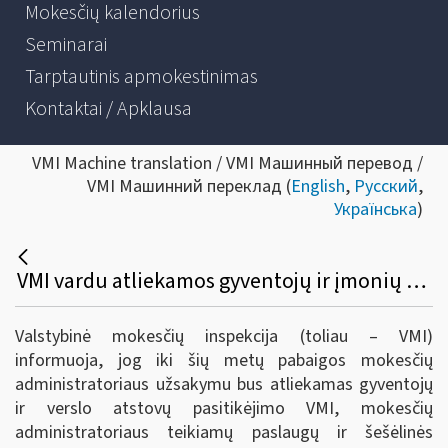
Mokesčių kalendorius
Seminarai
Tarptautinis apmokestinimas
Kontaktai / Apklausa
VMI Machine translation / VMI Машинный перевод /
VMI Машинний переклад (
English
,
Русский
,
Українська
)
VMI vardu atliekamos gyventojų ir įmonių nuomonės apklausos
Valstybinė mokesčių inspekcija (toliau – VMI)
informuoja, jog iki šių metų pabaigos mokesčių
administratoriaus užsakymu bus atliekamas gyventojų
ir verslo atstovų pasitikėjimo VMI, mokesčių
administratoriaus teikiamų paslaugų ir šešėlinės