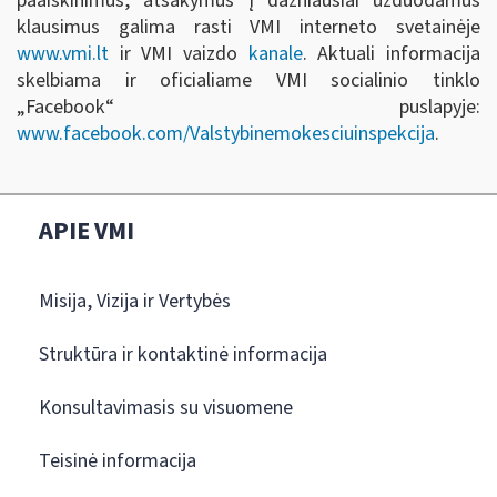
paaiškinimus, atsakymus į dažniausiai užduodamus
klausimus galima rasti VMI interneto svetainėje
www.vmi.lt
ir VMI vaizdo
kanale
. Aktuali informacija
skelbiama ir oficialiame VMI socialinio tinklo
„Facebook“ puslapyje:
www.facebook.com/Valstybinemokesciuinspekcija
.
APIE VMI
Misija, Vizija ir Vertybės
Struktūra ir kontaktinė informacija
Konsultavimasis su visuomene
Teisinė informacija