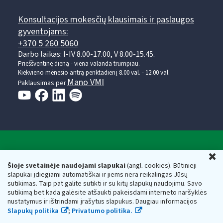
Konsultacijos mokesčių klausimais ir paslaugos
gyventojams:
+370 5 260 5060
Darbo laikas: I-IV 8.00-17.00, V 8.00-15.45.
Prieššventinę dieną - viena valanda trumpiau.
Kiekvieno mėnesio antrą penktadienį 8.00 val. - 12.00 val.
Mano VMI
Paklausimas per
Valstybinė mokesčių inspekcija prie Lietuvos
U
Respublikos finansų ministerijos
Šioje svetainėje naudojami slapukai
(angl. cookies). Būtinieji
slapukai įdiegiami automatiškai ir jiems nėra reikalingas Jūsų
Biudžetinė įstaiga. Juridinio asmens kodas — 188659752,
sutikimas. Taip pat galite sutikti ir su kitų slapukų naudojimu. Savo
adresas: Vasario 16-osios g. 14, 01107 Vilnius, Lietuva, el.paštas:
sutikimą bet kada galėsite atšaukti pakeisdami interneto naršyklės
vmi@vmi.lt
, E. pristatymo dėžutės adresas 188659752
nustatymus ir ištrindami įrašytus slapukus. Daugiau informacijos
Duomenys apie Valstybinę mokesčių inspekciją prie Lietuvos
Slapukų politika
;
Privatumo politika.
Respublikos finansų ministerijos kaupiami ir saugomi Juridinių
asmenų registre