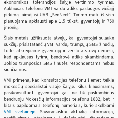
ekonomikos tolerancijos šalyje vertinimo tyrimas.
Apklausas telefonu VMI vardu atliks paslaugos viešąjį
pirkimą laimėjusi UAB „SeeNext“. Tyrimo metu iš viso
planuojama apklausti apie 1,5 tūkst. gyventojų ir 750
įmonių.
Šiais metais užfiksuota atvejų, kai gyventojai sulaukė
sukčių, prisistatančių VMI vardu, trumpųjų SMS žinučių,
todėl atkreipiame gyventojų ir verslo atstovų dėmesį,
kad apklausas tyrimų bendrovė atliks skambindama.
Jokios trumposios SMS žinutės respondentams nebus
siunčiamos.
VMI primena, kad konsultacijas telefonu šiemet teikia
mokesčių specialistai visoje šalyje. Kilus klausimams,
pasikonsultuoti gyventojai gali ne tik paskambinus
bendruoju Mokesčių informacijos telefonu 1882, bet ir
kitais papildomais telefonų numeriais, kurie skelbiami
VMI svetainėje
. Savarankiškai aktualią informaciją,