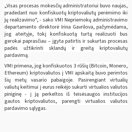
„Visas procesas mokesčių administratoriui buvo naujas,
pradedant nuo konfiskuotų kriptovaliutų perėmimo iki
jų realizavimo“, - sako VMI Nepriemokų administravimo
departamento direktorė Irina Gavrilova, pažymėdama,
jog ateityje, tokį konfiskuotą turtą realizuoti bus
gerokai paprasčiau – įgyta patirtis ir sukurtas procesas
padės užtikrinti sklandų ir greitą kriptovaliutų
pardavimą.
VMI primena, jog konfiskuotos 3 rūšių (Bitcoin, Monero,
Ethereum) kriptovaliutos į VMI apskaitą buvo perimtos
šių metų vasario pabaigoje. Pasirengiant virtualių
valiutų keitimui į eurus reikėjo sukurti virtualios valiutos
piniginę - į ją perkeltos iš teisėsaugos institucijos
gautos kriptovaliutos, parengti virtualios valiutos
pardavimo sąlygas.