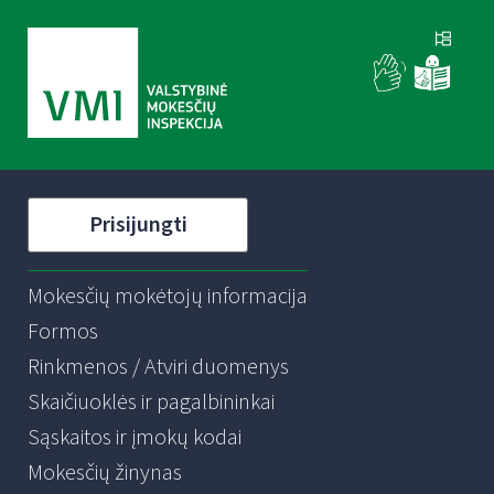
Prisijungti
Mokesčių mokėtojų informacija
Formos
Rinkmenos / Atviri duomenys
Skaičiuoklės ir pagalbininkai
Sąskaitos ir įmokų kodai
Mokesčių žinynas