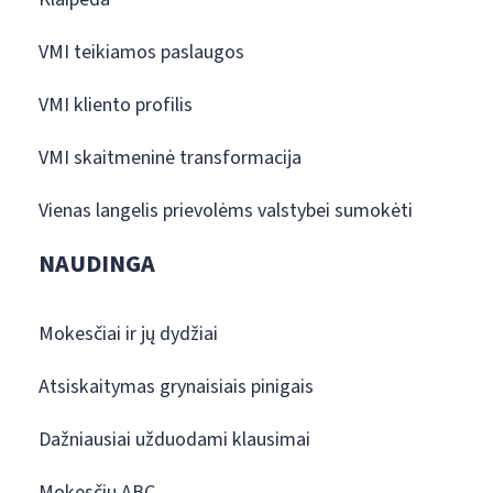
VMI teikiamos paslaugos
VMI kliento profilis
VMI skaitmeninė transformacija
Vienas langelis prievolėms valstybei sumokėti
NAUDINGA
Mokesčiai ir jų dydžiai
Atsiskaitymas grynaisiais pinigais
Dažniausiai užduodami klausimai
Mokesčių ABC