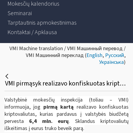
Mokesčių kalendorius
Seminarai
Tarptautinis apmokestinimas
Kontaktai / Apklausa
VMI Machine translation / VMI Машинный перевод /
VMI Машинний переклад (
English
,
Русский
,
Українська
)
VMI pirmąsyk realizavo konfiskuotas kriptovaliutas. Rezultatas: 6,4 mln. eurų į valstybės biudžetą
Valstybinė mokesčių inspekcija (toliau – VMI)
informuoja, jog
p
irmą kartą
realizavo konfiskuotas
kriptovaliutas, kurias pardavus į valstybės biudžetą
pervesta
6,4 mln. eurų
. Sklandus kriptovaliutų
iškeitimas į eurus truko beveik parą.