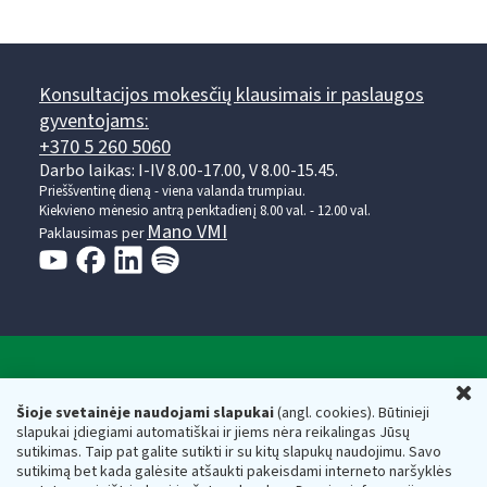
Konsultacijos mokesčių klausimais ir paslaugos
gyventojams:
+370 5 260 5060
Darbo laikas: I-IV 8.00-17.00, V 8.00-15.45.
Prieššventinę dieną - viena valanda trumpiau.
Kiekvieno mėnesio antrą penktadienį 8.00 val. - 12.00 val.
Mano VMI
Paklausimas per
Valstybinė mokesčių inspekcija prie Lietuvos
U
Respublikos finansų ministerijos
Šioje svetainėje naudojami slapukai
(angl. cookies). Būtinieji
slapukai įdiegiami automatiškai ir jiems nėra reikalingas Jūsų
Biudžetinė įstaiga. Juridinio asmens kodas — 188659752,
sutikimas. Taip pat galite sutikti ir su kitų slapukų naudojimu. Savo
adresas: Vasario 16-osios g. 14, 01107 Vilnius, Lietuva, el.paštas:
sutikimą bet kada galėsite atšaukti pakeisdami interneto naršyklės
vmi@vmi.lt
, E. pristatymo dėžutės adresas 188659752