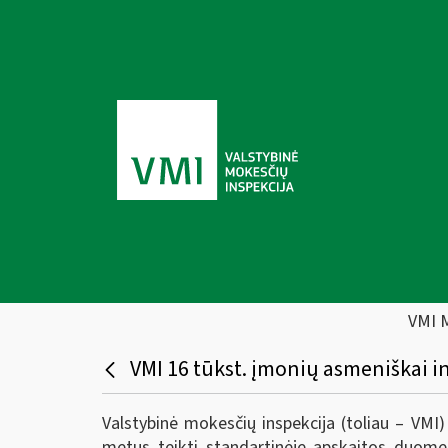
VMI 
VMI 16 tūkst. įmonių asmeniškai 
Valstybinė mokesčių inspekcija (toliau – VMI
metus teikti standartinėje apskaitos duome