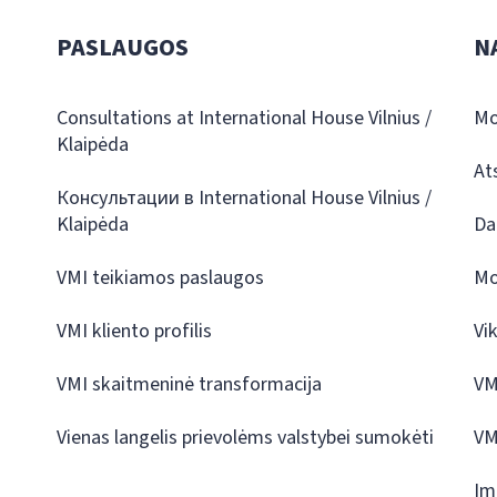
PASLAUGOS
N
Consultations at International House Vilnius /
Mo
Klaipėda
At
Консультации в International House Vilnius /
Klaipėda
Da
VMI teikiamos paslaugos
Mo
VMI kliento profilis
Vi
VMI skaitmeninė transformacija
VM
Vienas langelis prievolėms valstybei sumokėti
VM
Įm