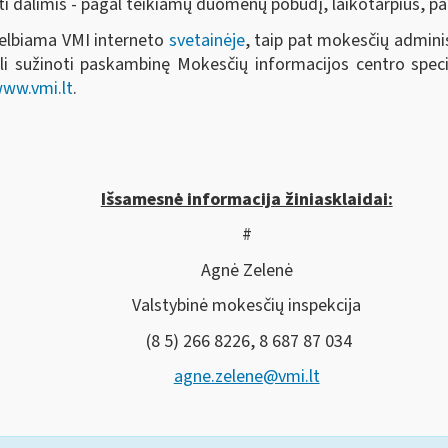
ti dalimis - pagal teikiamų duomenų pobūdį, laikotarpius, pad
skelbiama VMI interneto
svetainėje
, taip pat mokesčių admini
i sužinoti paskambinę Mokesčių informacijos centro speci
ww.vmi.lt
.
Išsamesnė informacija žiniasklaidai:
#
Agnė Zelenė
Valstybinė mokesčių inspekcija
(8 5) 266 8226, 8 687 87 034
agne.zelene@vmi.lt