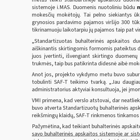
sistemoje i.MAS. Duomenis nuotoliniu būdu
m
mokesčių mokėtojų. Tai pelno siekiantys ūki
grynosios pardavimo pajamos viršijo 300 tūk
tikrinamuoju laikotarpiu jų pajamos taip pat vi
„Standartizuotas buhalterinės apskaitos d
aiškinantis skirtingomis formomis pateiktus d
juos įvertinti, išvengiant skirtingo duomen
trukmės, taip bus patikrinta didesnė aibė mok
Anot jos, projekto vykdymo metu buvo suburta
tobulinti SAF-T teikimo tvarką. „Jau daugiau
administratorius aktyviai konsultuoja, jei įmon
VMI primena, kad verslo atstovai, dar neatli
buvo atverta Standartizuotų buhalterinės apsk
reikšmingų klaidų, SAF-T rinkmenos tinkamos 
Pažymėtina, kad teikiant buhalterinės apskai
savo buhalterinės apskaitos sistemoje ar sis