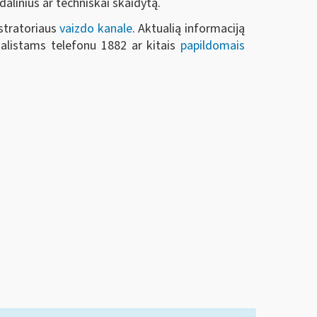
alinius ar techniškai skaidytą.
stratoriaus
vaizdo kanale
. Aktualią informaciją
alistams telefonu 1882 ar kitais
papildomais