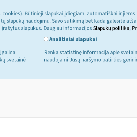
. cookies). Būtinieji slapukai įdiegiami automatiškai ir jiems
u kitų slapukų naudojimu. Savo sutikimą bet kada galėsite atš
i įrašytus slapukus. Daugiau informacijos
Slapukų politika
;
Pr
Analitiniai slapukai
įgalina
Renka statistinę informaciją apie svetai
ukų svetainė
naudojami Jūsų naršymo patirties gerini