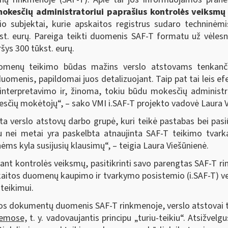
okesčių administratoriui paprašius kontrolės veiksm
o subjektai, kurie apskaitos registrus sudaro techninėm
st. eurų. Pareiga teikti duomenis SAF-T formatu už vėlesn
ršys 300 tūkst. eurų.
uomenų teikimo būdas mažins verslo atstovams tenkanči
uomenis, papildomai juos detalizuojant. Taip pat tai leis ef
ų interpretavimo ir, žinoma, tokiu būdu mokesčių administ
esčių mokėtojų“, – sako VMI i.SAF-T projekto vadovė Laura V
 verslo atstovų darbo grupė, kuri teikė pastabas bei pas
 nei metai yra paskelbta atnaujinta SAF-T teikimo tvarka,
ėms kyla susijusių klausimų“, – teigia Laura Viešūnienė.
ekant kontrolės veiksmų, pasitikrinti savo parengtas SAF-T
aitos duomenų kaupimo ir tvarkymo posistemio (i.SAF-T) vert
teikimui.
tos dokumentų duomenis SAF-T rinkmenoje, verslo atstovai t
temose,
t. y. vadovaujantis principu „turiu-teikiu“. Atsižvel