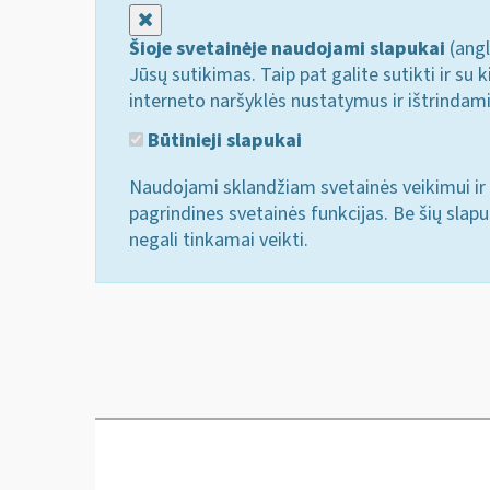
Uždaryti
Šioje svetainėje naudojami slapukai
(angl
Jūsų sutikimas. Taip pat galite sutikti ir s
interneto naršyklės nustatymus ir ištrindam
Būtinieji slapukai
Naudojami sklandžiam svetainės veikimui ir 
pagrindines svetainės funkcijas. Be šių slap
negali tinkamai veikti.