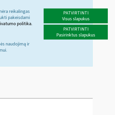
 nėra reikalingas
PATVIRTINTI
aukti pakeisdami
Visus slapukus
ivatumo politika.
PATVIRTINTI
Pasirinktus slapukus
nės naudojimą ir
mui.