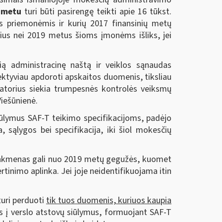
ų metu
turi būti pasirengę teikti apie 16 tūkst.
is priemonėmis ir kurių 2017 finansinių metų
ius nei 2019 metus šioms įmonėms išliks, jei
ą administracinę naštą ir veiklos sąnaudas
ektyviau apdoroti apskaitos duomenis, tiksliau
ratorius siekia trumpesnės kontrolės veiksmų
iešūnienė.
iūlymus SAF-T teikimo specifikacijoms, padėjo
 sąlygos bei specifikacija, iki šiol mokesčių
 rinkmenas gali nuo 2019 metų gegužės, kuomet
inimo aplinka. Jei joje neidentifikuojama itin
uri perduoti
tik
tuos duomenis, kuriuos kaupia
gus į verslo atstovų siūlymus, formuojant SAF-T