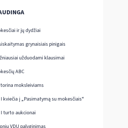
AUDINGA
kesčiai ir jų dydžiai
siskaitymas grynaisiais pinigais
žniausiai užduodami klausimai
kesčių ABC
ktorina moksleiviams
I kviečia į „Pasimatymą su mokesčiais“
I turto aukcionai
onių VDU palyginimas