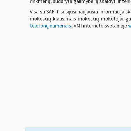
rinkmeną, sudaryta galimybė ją skaidyti ir teik
Visa su SAF-T susijusi naujausia informacija 
mokesčių klausimais mokesčių mokėtojai gal
telefonų numeriais
, VMI interneto svetainėje
w