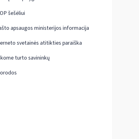
OP šešėliui
ašto apsaugos ministerijos informacija
terneto svetainės atitikties paraiška
škome turto savininkų
orodos