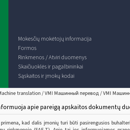
Mokesčių mokėtojų informacija
Formos
Rinkmenos / Atviri duomenys
Skaičiuoklės ir pagalbininkai
Sąskaitos ir įmokų kodai
Machine translation / VMI Машинный перевод / VMI Машин
informuoja apie pareigą apskaitos dokumentų du
) primena, kad dalis įmonių turi būti pasirengusios buha
nų rinkmenoje (SAF-T). Apie tai jos informuojamos pran