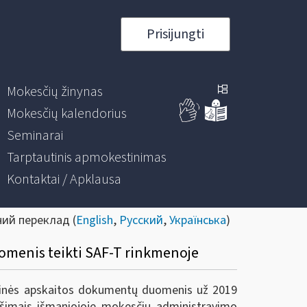
Prisijungti
Mokesčių žinynas
Mokesčių kalendorius
Seminarai
Tarptautinis apmokestinimas
Kontaktai / Apklausa
ний переклад (
English
,
Русский
,
Українська
)
omenis teikti SAF-T rinkmenoje
lterinės apskaitos dokumentų duomenis už 2019
ešimais išmaniojoje mokesčių administravimo