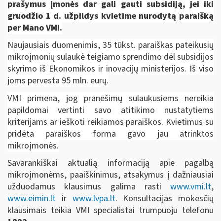
prašymus įmonės dar gali gauti subsidiją, jei iki
gruodžio
1 d.
užpildys kvietime nurodytą paraišką
per Mano VMI.
Naujausiais duomenimis, 35 tūkst. paraiškas pateikusių
mikroįmonių sulaukė teigiamo sprendimo dėl subsidijos
skyrimo iš Ekonomikos ir inovacijų ministerijos. Iš viso
joms pervesta 95 mln. eurų.
VMI primena, jog
pranešimų sulaukusiems nereikia
papildomai vertinti savo atitikimo nustatytiems
kriterijams ar ieškoti reikiamos paraiškos. Kvietimus su
pridėta paraiškos forma gavo jau atrinktos
mikroįmonės.
Savarankiškai aktualią informaciją apie pagalbą
mikroįmonėms, paaiškinimus, atsakymus į dažniausiai
užduodamus klausimus galima rasti
www.vmi.lt
,
www.eimin.lt
ir
www.lvpa.lt
. Konsultacijas mokesčių
klausimais teikia VMI specialistai trumpuoju telefonu