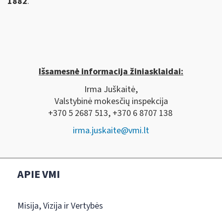
1882
.
Išsamesnė informacija žiniasklaidai:
Irma Juškaitė,
Valstybinė mokesčių inspekcija
+370 5 2687 513, +370 6 8707 138
irma.juskaite@vmi.lt
APIE VMI
Misija, Vizija ir Vertybės