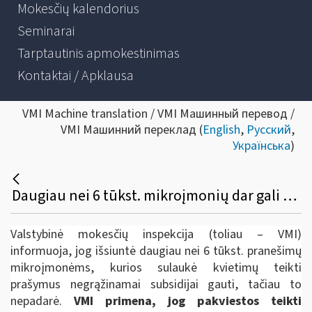
Mokesčių kalendorius
Seminarai
Tarptautinis apmokestinimas
Kontaktai / Apklausa
VMI Machine translation / VMI Машинный перевод /
VMI Машинний переклад (
English
,
Русский
,
Українська
)
Daugiau nei 6 tūkst. mikroįmonių dar gali pasinaudoti galimybe gauti subsidiją
Valstybinė mokesčių inspekcija (toliau – VMI)
informuoja, jog išsiuntė daugiau nei 6 tūkst. pranešimų
mikroįmonėms, kurios sulaukė kvietimų teikti
prašymus negrąžinamai subsidijai gauti, tačiau to
nepadarė.
VMI primena, jog pakviestos teikti