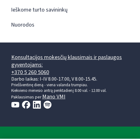
Ieškome turto savininkų
Nuorodos
Konsultacijos mokesčių klausimais ir paslaugos
gyventojams:
+370 5 260 5060
Darbo laikas: I-IV 8.00-17.00, V 8.00-15.45.
Prieššventinę dieną - viena valanda trumpiau.
Kiekvieno mėnesio antrą penktadienį 8.00 val. - 12.00 val.
Mano VMI
Paklausimas per