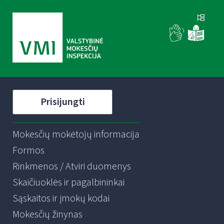
Prisijungti
Mokesčių mokėtojų informacija
Formos
Rinkmenos / Atviri duomenys
Skaičiuoklės ir pagalbininkai
Sąskaitos ir įmokų kodai
Mokesčių žinynas