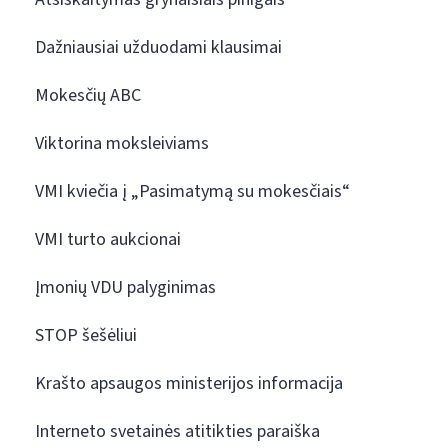
Dažniausiai užduodami klausimai
Mokesčių ABC
Viktorina moksleiviams
VMI kviečia į „Pasimatymą su mokesčiais“
VMI turto aukcionai
Įmonių VDU palyginimas
STOP šešėliui
Krašto apsaugos ministerijos informacija
Interneto svetainės atitikties paraiška