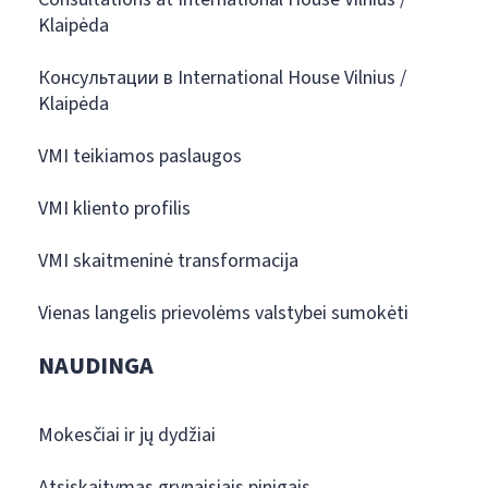
Klaipėda
Консультации в International House Vilnius /
Klaipėda
VMI teikiamos paslaugos
VMI kliento profilis
VMI skaitmeninė transformacija
Vienas langelis prievolėms valstybei sumokėti
NAUDINGA
Mokesčiai ir jų dydžiai
Atsiskaitymas grynaisiais pinigais