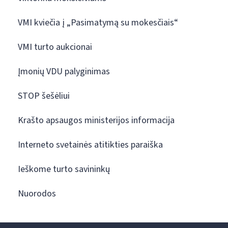
VMI kviečia į „Pasimatymą su mokesčiais“
VMI turto aukcionai
Įmonių VDU palyginimas
STOP šešėliui
Krašto apsaugos ministerijos informacija
Interneto svetainės atitikties paraiška
Ieškome turto savininkų
Nuorodos