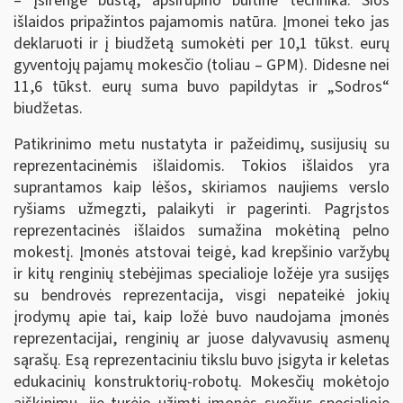
– įsirengė būstą, apsirūpino buitine technika. Šios
išlaidos pripažintos pajamomis natūra. Įmonei teko jas
deklaruoti ir į biudžetą sumokėti per 10,1 tūkst. eurų
gyventojų pajamų mokesčio (toliau – GPM). Didesne nei
11,6 tūkst. eurų suma buvo papildytas ir „Sodros“
biudžetas.
Patikrinimo metu nustatyta ir pažeidimų, susijusių su
reprezentacinėmis išlaidomis. Tokios išlaidos yra
suprantamos kaip lėšos, skiriamos naujiems verslo
ryšiams užmegzti, palaikyti ir pagerinti. Pagrįstos
reprezentacinės išlaidos sumažina mokėtiną pelno
mokestį. Įmonės atstovai teigė, kad krepšinio varžybų
ir kitų renginių stebėjimas specialioje ložėje yra susijęs
su bendrovės reprezentacija, visgi nepateikė jokių
įrodymų apie tai, kaip ložė buvo naudojama įmonės
reprezentacijai, renginių ar juose dalyvavusių asmenų
sąrašų. Esą reprezentaciniu tikslu buvo įsigyta ir keletas
edukacinių konstruktorių-robotų. Mokesčių mokėtojo