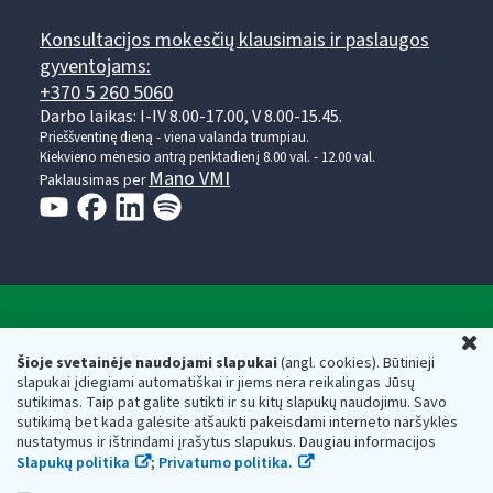
Konsultacijos mokesčių klausimais ir paslaugos
gyventojams:
+370 5 260 5060
Darbo laikas: I-IV 8.00-17.00, V 8.00-15.45.
Prieššventinę dieną - viena valanda trumpiau.
Kiekvieno mėnesio antrą penktadienį 8.00 val. - 12.00 val.
Mano VMI
Paklausimas per
Valstybinė mokesčių inspekcija prie Lietuvos
U
Respublikos finansų ministerijos
Šioje svetainėje naudojami slapukai
(angl. cookies). Būtinieji
slapukai įdiegiami automatiškai ir jiems nėra reikalingas Jūsų
Biudžetinė įstaiga. Juridinio asmens kodas — 188659752,
sutikimas. Taip pat galite sutikti ir su kitų slapukų naudojimu. Savo
adresas: Vasario 16-osios g. 14, 01107 Vilnius, Lietuva, el.paštas:
sutikimą bet kada galėsite atšaukti pakeisdami interneto naršyklės
vmi@vmi.lt
, E. pristatymo dėžutės adresas 188659752
nustatymus ir ištrindami įrašytus slapukus. Daugiau informacijos
Duomenys apie Valstybinę mokesčių inspekciją prie Lietuvos
Slapukų politika
;
Privatumo politika.
Respublikos finansų ministerijos kaupiami ir saugomi Juridinių
asmenų registre