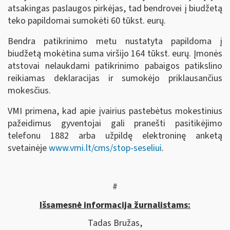
atsakingas paslaugos pirkėjas, tad bendrovei į biudžetą
teko papildomai sumokėti 60 tūkst. eurų.
Bendra patikrinimo metu nustatyta papildoma į
biudžetą mokėtina suma viršijo 164 tūkst. eurų. Įmonės
atstovai nelaukdami patikrinimo pabaigos patikslino
reikiamas deklaracijas ir sumokėjo priklausančius
mokesčius.
VMI primena, kad apie įvairius pastebėtus mokestinius
pažeidimus gyventojai gali pranešti pasitikėjimo
telefonu 1882 arba užpildę elektroninę anketą
svetainėje
www.vmi.lt/cms/stop-seseliui
.
#
Išsamesnė informacija žurnalistams:
Tadas Bružas,