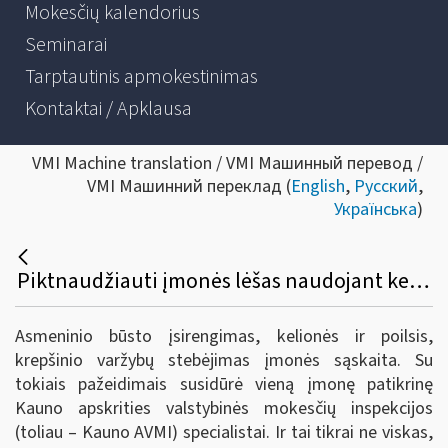
Mokesčių kalendorius
Seminarai
Tarptautinis apmokestinimas
Kontaktai / Apklausa
VMI Machine translation / VMI Машинный перевод /
VMI Машинний переклад (
English
,
Русский
,
Українська
)
Piktnaudžiauti įmonės lėšas naudojant kelionėms ir krepšinio varžyboms nepavyko
Asmeninio būsto įsirengimas, kelionės ir poilsis,
krepšinio varžybų stebėjimas įmonės sąskaita. Su
tokiais pažeidimais susidūrė vieną įmonę patikrinę
Kauno apskrities valstybinės mokesčių inspekcijos
(toliau – Kauno AVMI) specialistai. Ir tai tikrai ne viskas,