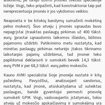
aiškinimu, jie turėjo užimti įmonės svečius specialioje
ložėje. Visgi, teko pripažinti, kad konstruktoriai taip pat
nereprezentuoja įmonės ir jos vykdomos veiklos.
Neapsieita ir be kitokių bandymų sumažinti mokėtiną
pelno mokestį. Šiuo atveju į įmonės sąnaudas buvo
nepagrįstai įtrauktas paslaugų pirkimas už 400 tūkst.
eurų. Įprastai sąnaudomis laikomos išlaidos, būtinos
pajamoms uždirbti. Patikrinimo metu nustatyta, kad
minėtas paslaugų pirkimas neturėjo įtakos tikrinamo
laikotarpio pajamų uždirbimui, tad įmonei teko
papildomai deklaruoti ir sumokėti beveik 14,3 tūkst.
eurų PVM ir per 68,3 tūkst. eurų pelno mokesčio.
Kauno AVMI specialistai šioje įmonėje nustatė ir kitų
pažeidimų. Pavyzdžiui, analizuojant sandorius,
nustatyta, kad įmonė, atsiskaitydama už suteiktas
paslaugas, bandė gyventojui permesti prievolę
sumokėti GPM. Visgi, vadovaujantis įstatymais, tokiu
atveju už mokesčio apskaičiavimą ir sumokėjimą yra