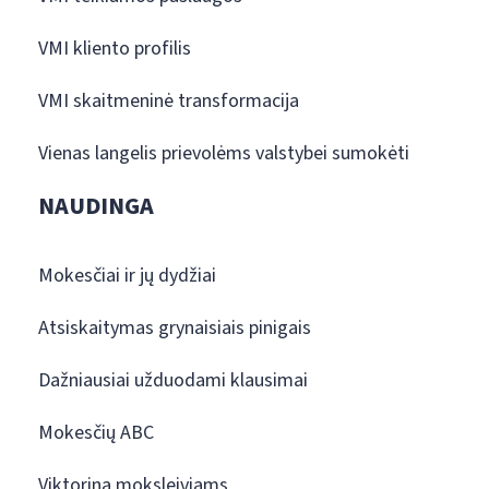
VMI kliento profilis
VMI skaitmeninė transformacija
Vienas langelis prievolėms valstybei sumokėti
NAUDINGA
Mokesčiai ir jų dydžiai
Atsiskaitymas grynaisiais pinigais
Dažniausiai užduodami klausimai
Mokesčių ABC
Viktorina moksleiviams