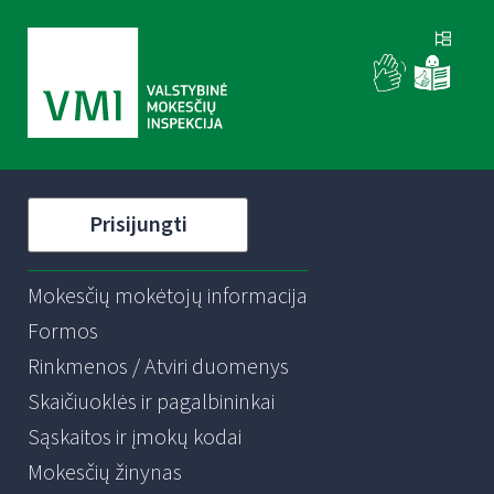
Prisijungti
Mokesčių mokėtojų informacija
Formos
Rinkmenos / Atviri duomenys
Skaičiuoklės ir pagalbininkai
Sąskaitos ir įmokų kodai
Mokesčių žinynas