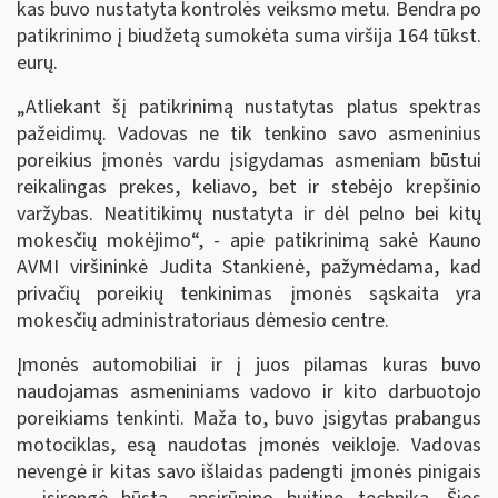
kas buvo nustatyta kontrolės veiksmo metu. Bendra po
patikrinimo į biudžetą sumokėta suma viršija 164 tūkst.
eurų.
„Atliekant šį patikrinimą nustatytas platus spektras
pažeidimų. Vadovas ne tik tenkino savo asmeninius
poreikius įmonės vardu įsigydamas asmeniam būstui
reikalingas prekes, keliavo, bet ir stebėjo krepšinio
varžybas. Neatitikimų nustatyta ir dėl pelno bei kitų
mokesčių mokėjimo“, - apie patikrinimą sakė Kauno
AVMI viršininkė Judita Stankienė, pažymėdama, kad
privačių poreikių tenkinimas įmonės sąskaita yra
mokesčių administratoriaus dėmesio centre.
Įmonės automobiliai ir į juos pilamas kuras buvo
naudojamas asmeniniams vadovo ir kito darbuotojo
poreikiams tenkinti. Maža to, buvo įsigytas prabangus
motociklas, esą naudotas įmonės veikloje. Vadovas
nevengė ir kitas savo išlaidas padengti įmonės pinigais