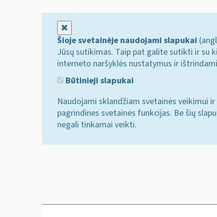
Uždaryti
Šioje svetainėje naudojami slapukai
(angl
Jūsų sutikimas. Taip pat galite sutikti ir s
interneto naršyklės nustatymus ir ištrindam
Būtinieji slapukai
Naudojami sklandžiam svetainės veikimui ir 
pagrindines svetainės funkcijas. Be šių slap
negali tinkamai veikti.