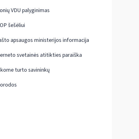
onių VDU palyginimas
OP šešėliui
ašto apsaugos ministerijos informacija
terneto svetainės atitikties paraiška
škome turto savininkų
orodos