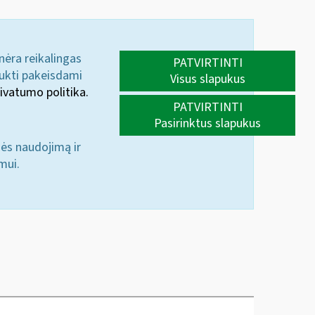
 nėra reikalingas
PATVIRTINTI
aukti pakeisdami
Visus slapukus
ivatumo politika.
PATVIRTINTI
Pasirinktus slapukus
nės naudojimą ir
mui.