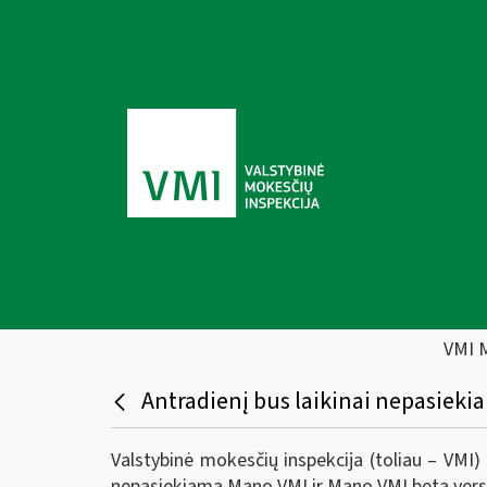
VMI 
Antradienį bus laikinai nepasiek
Valstybinė mokesčių inspekcija (toliau – VMI
nepasiekiama Mano VMI ir Mano VMI beta vers