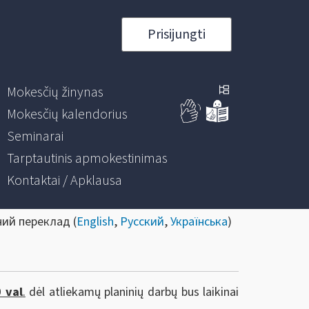
Prisijungti
Mokesčių žinynas
Mokesčių kalendorius
Seminarai
Tarptautinis apmokestinimas
Kontaktai / Apklausa
ний переклад (
English
,
Русский
,
Українська
)
0 val
.
dėl atliekamų planinių darbų bus laikinai