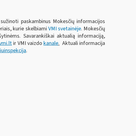
 sužinoti paskambinus Mokesčių informacijos
iais, kurie skelbiami
VMI svetainėje
. Mokesčių
ytinėms. Savarankiškai aktualią informaciją,
mi.lt
ir VMI vaizdo
kanale
.
Aktuali informacija
uinspekcija
.