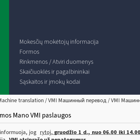
Mokesčių mokėtojų informacija
Formos
Rinkmenos / Atviri duomenys
Skaičiuoklės ir pagalbininkai
Sąskaitos ir įmokų kodai
Machine translation / VMI Машинный перевод / VMI Машин
iamos Mano VMI paslaugos
) informuoja, jog
rytoj,
gruodžio
1
d., nuo 06.00 iki 14.0
ija.
VMI atsiprašo už nepatogumus.