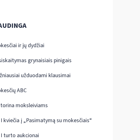
AUDINGA
kesčiai ir jų dydžiai
siskaitymas grynaisiais pinigais
žniausiai užduodami klausimai
kesčių ABC
ktorina moksleiviams
I kviečia į „Pasimatymą su mokesčiais“
I turto aukcionai