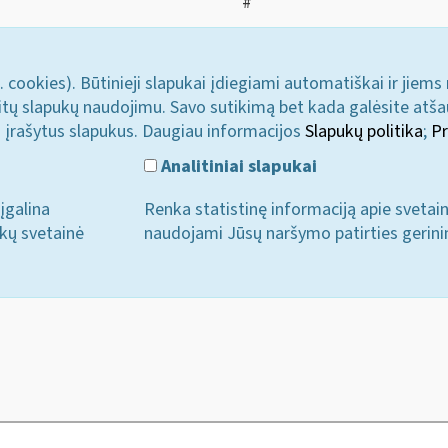
#
. cookies). Būtinieji slapukai įdiegiami automatiškai ir jiems
u kitų slapukų naudojimu. Savo sutikimą bet kada galėsite atš
i įrašytus slapukus. Daugiau informacijos
Slapukų politika
;
Pr
Analitiniai slapukai
įgalina
Renka statistinę informaciją apie svetai
ukų svetainė
naudojami Jūsų naršymo patirties gerini