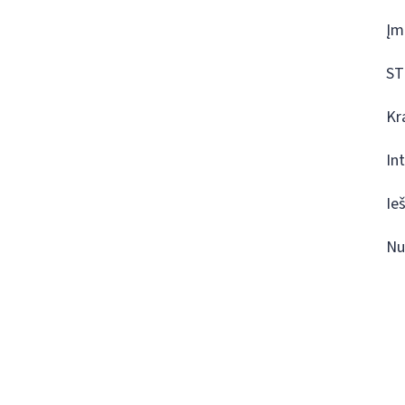
Įm
ST
Kr
In
Ie
Nu