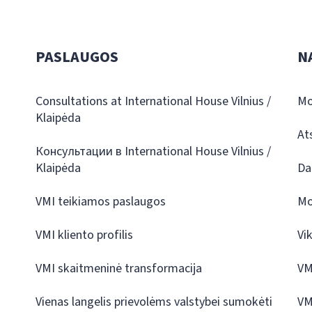
PASLAUGOS
N
Consultations at International House Vilnius /
Mo
Klaipėda
At
Консультации в International House Vilnius /
Klaipėda
Da
VMI teikiamos paslaugos
Mo
VMI kliento profilis
Vi
VMI skaitmeninė transformacija
VM
Vienas langelis prievolėms valstybei sumokėti
VM