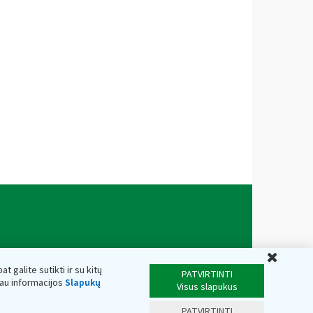
Uždar
t galite sutikti ir su kitų
PATVIRTINTI
iau informacijos
Slapukų
Visus slapukus
PATVIRTINTI