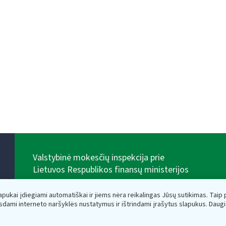
Valstybinė mokesčių inspekcija prie
Lietuvos Respublikos finansų ministerijos
Biudžetinė įstaiga. Juridinio asmens kodas — 188659752,
adresas: Vasario 16-osios g. 14, 01107 Vilnius, Lietuva,
lapukai įdiegiami automatiškai ir jiems nėra reikalingas Jūsų sutikimas. Taip pa
el.paštas:
vmi@vmi.lt
, E. pristatymo dėžutės adresas
sdami interneto naršyklės nustatymus ir ištrindami įrašytus slapukus. Daug
188659752
Duomenys apie Valstybinę mokesčių inspekciją prie