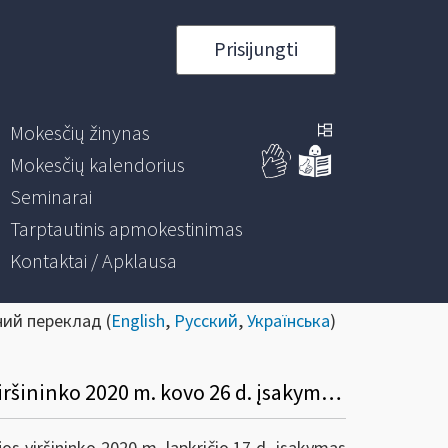
Prisijungti
Mokesčių žinynas
Mokesčių kalendorius
Seminarai
Tarptautinis apmokestinimas
Kontaktai / Apklausa
ний переклад (
English
,
Русский
,
Українська
)
Dėl Valstybinės Mokesčių Inspekcijos prie Lietuvos Respublikos finansų ministerijos viršininko 2020 m. kovo 26 d. įsakymo Nr. VA-27 „Dėl pagalbos priemonių mokesčių mokėtojams, paveiktiems koronaviruso (Covid-19) sukeltų neigiamų pasekmių“ pakeitimo