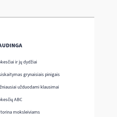
AUDINGA
kesčiai ir jų dydžiai
siskaitymas grynaisiais pinigais
žniausiai užduodami klausimai
kesčių ABC
ktorina moksleiviams