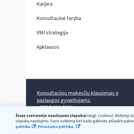
Karjera
Konsultacinė taryba
VMI strategija
Apklausos
Konsultacijos mokesčių klausimais ir
paslaugos gyventojams:
+370 5 260 5060
Darbo laikas: I-IV 8.00-17.00, V 8.00-15.45.
Šioje svetainėje naudojami slapukai
(angl. cookies). Būtinieji s
Prieššventinę dieną - viena valanda trumpiau.
slapukų naudojimu. Savo sutikimą bet kada galėsite atšaukti pakei
Kiekvieno mėnesio antrą penktadienį 8.00 val. - 12.00 val.
politika
;
Privatumo politika.
Mano VMI
Paklausimas per