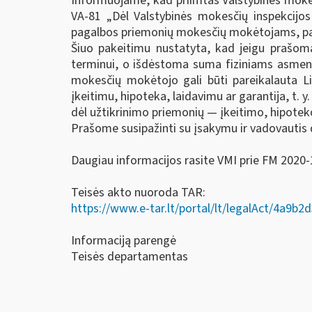
Informuojame, kad priimtas Valstybinės mokesč
VA-81 „Dėl Valstybinės mokesčių inspekcijos
pagalbos priemonių mokesčių mokėtojams, pav
Šiuo pakeitimu nustatyta, kad jeigu prašom
terminui, o išdėstoma suma fiziniams asmenim
mokesčių mokėtojo gali būti pareikalauta L
įkeitimu, hipoteka, laidavimu ar garantija, t. 
dėl užtikrinimo priemonių — įkeitimo, hipotek
Prašome susipažinti su įsakymu ir vadovautis 
Daugiau informacijos rasite VMI prie FM 2020-1
Teisės akto nuoroda TAR:
https://www.e-tar.lt/portal/lt/legalAct/4a9
Informaciją parengė
Teisės departamentas