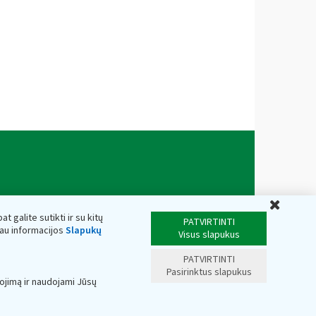
Uždar
t galite sutikti ir su kitų
PATVIRTINTI
iau informacijos
Slapukų
Visus slapukus
PATVIRTINTI
Pasirinktus slapukus
ojimą ir naudojami Jūsų