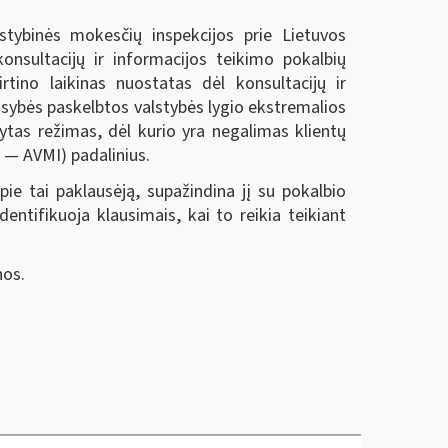
stybinės mokesčių inspekcijos prie Lietuvos
onsultacijų ir informacijos teikimo pokalbių
rtino laikinas nuostatas dėl konsultacijų ir
sybės paskelbtos valstybės lygio ekstremalios
tytas režimas, dėl kurio yra negalimas klientų
u — AVMI) padalinius.
ie tai paklausėją, supažindina jį su pokalbio
entifikuoja klausimais, kai to reikia teikiant
nos.