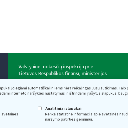
Valstybinė mokesčių inspekcija prie
Lietuvos Respublikos finansų ministerijos
Biudžetinė įstaiga. Juridinio asmens kodas — 188659752,
adresas: Vasario 16-osios g. 14, 01107 Vilnius, Lietuva,
lapukai įdiegiami automatiškai ir jiems nėra reikalingas Jūsų sutikimas. Taip pa
el.paštas:
vmi@vmi.lt
, E. pristatymo dėžutės adresas
sdami interneto naršyklės nustatymus ir ištrindami įrašytus slapukus. Daug
188659752
Duomenys apie Valstybinę mokesčių inspekciją prie
Lietuvos Respublikos finansų ministerijos kaupiami ir
Analitiniai slapukai
saugomi Juridinių asmenų registre
s svetainės
Renka statistinę informaciją apie svetainės naud
naršymo patirties gerinimui.