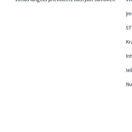
Įm
ST
Kr
In
Ie
Nu