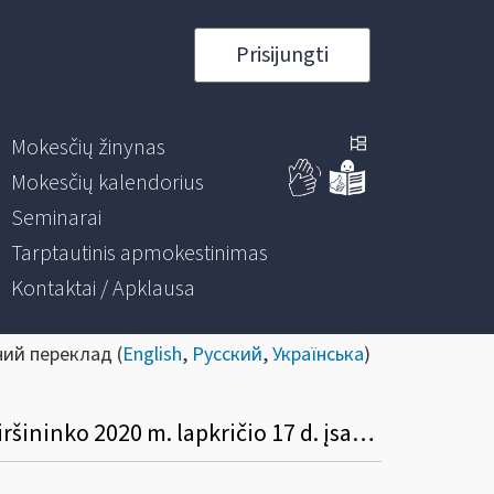
Prisijungti
Mokesčių žinynas
Mokesčių kalendorius
Seminarai
Tarptautinis apmokestinimas
Kontaktai / Apklausa
ний переклад (
English
,
Русский
,
Українська
)
Dėl Valstybinės Mokesčių Inspekcijos prie Lietuvos Respublikos finansų ministerijos viršininko 2020 m. lapkričio 17 d. įsakymo Nr. VA-80 „Dėl laikino konsultacijų ir informacijos teikimo pokalbių neįrašančiais telefonais valstybės lygio ekstremaliosios situacijos metu“ patvirtinimo