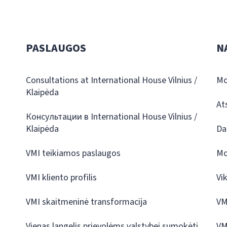
PASLAUGOS
N
Consultations at International House Vilnius /
Mo
Klaipėda
At
Консультации в International House Vilnius /
Klaipėda
Da
VMI teikiamos paslaugos
Mo
VMI kliento profilis
Vi
VMI skaitmeninė transformacija
VM
Vienas langelis prievolėms valstybei sumokėti
VM