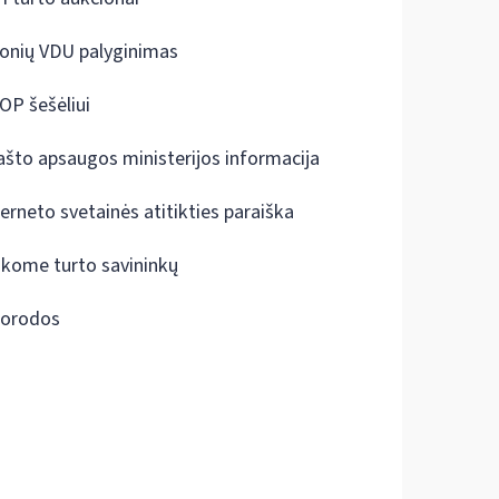
onių VDU palyginimas
OP šešėliui
ašto apsaugos ministerijos informacija
terneto svetainės atitikties paraiška
škome turto savininkų
orodos