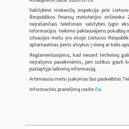
Atnaujinimo data: 2020-11-18
Valstybinė mokesčių inspekcija prie Lietuv
Respublikos finansų ministerijos viršininko
neįrašančiais telefonais valstybės lygio ek
informacijos teikimo paklausėjams pokalbių n
situacijos metu yra visoje Lietuvos Respublik
aptarnavimas jiems atvykus į vieną ar kelis aps
Reglamentuojama, kad nesant techninių galimy
neįrašymo pasekmėmis, jam sutikus gauti konsu
paslaptyje laikomą informaciją.
Artimiausiu metu įsakymas bus paskelbtas Teisė
Informacinis pranešimą rasite
čia
.