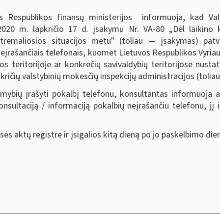
os Respublikos finansų ministerijos informuoja, kad Val
 2020 m. lapkričio 17 d. įsakymu Nr. VA-80 „Dėl laikino k
stremaliosios situacijos metu" (toliau — įsakymas) patvi
eįrašančiais telefonais, kuomet Lietuvos Respublikos Vyriau
os teritorijoje ar konkrečių savivaldybių teritorijose nusta
kričių valstybinių mokesčių inspekcijų administracijos (tolia
bių įrašyti pokalbį telefonu, konsultantas informuoja ap
ltaciją / informaciją pokalbių neįrašančiu telefonu, jį id
s aktų registre ir įsigalios kitą dieną po jo paskelbimo die