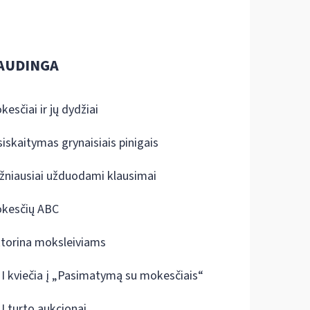
AUDINGA
kesčiai ir jų dydžiai
siskaitymas grynaisiais pinigais
žniausiai užduodami klausimai
kesčių ABC
ktorina moksleiviams
I kviečia į „Pasimatymą su mokesčiais“
I turto aukcionai