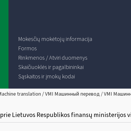
Mokesčių mokėtojų informacija
Formos
Rinkmenos / Atviri duomenys
Skaičiuoklės ir pagalbininkai
Sąskaitos ir įmokų kodai
Machine translation / VMI Машинный перевод / VMI Машин