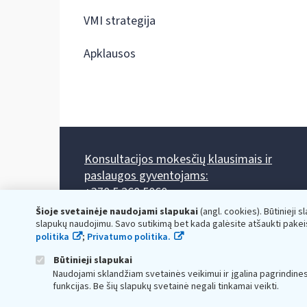
VMI strategija
Apklausos
Konsultacijos mokesčių klausimais ir
paslaugos gyventojams:
+370 5 260 5060
Darbo laikas: I-IV 8.00-17.00, V 8.00-15.45.
Šioje svetainėje naudojami slapukai
(angl. cookies). Būtinieji s
Prieššventinę dieną - viena valanda trumpiau.
slapukų naudojimu. Savo sutikimą bet kada galėsite atšaukti pakei
Kiekvieno mėnesio antrą penktadienį 8.00 val. - 12.00 val.
politika
;
Privatumo politika.
Mano VMI
Paklausimas per
Būtinieji slapukai
Naudojami sklandžiam svetainės veikimui ir įgalina pagrindine
funkcijas. Be šių slapukų svetainė negali tinkamai veikti.