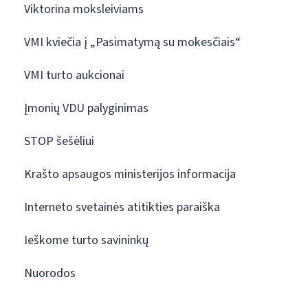
Viktorina moksleiviams
VMI kviečia į „Pasimatymą su mokesčiais“
VMI turto aukcionai
Įmonių VDU palyginimas
STOP šešėliui
Krašto apsaugos ministerijos informacija
Interneto svetainės atitikties paraiška
Ieškome turto savininkų
Nuorodos