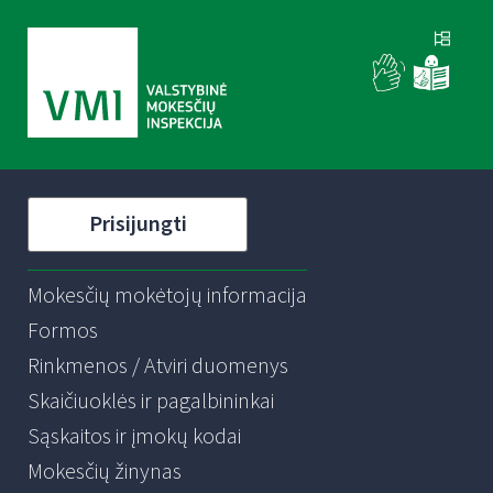
Prisijungti
Mokesčių mokėtojų informacija
Formos
Rinkmenos / Atviri duomenys
Skaičiuoklės ir pagalbininkai
Sąskaitos ir įmokų kodai
Mokesčių žinynas