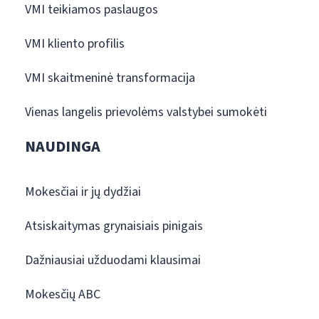
VMI teikiamos paslaugos
VMI kliento profilis
VMI skaitmeninė transformacija
Vienas langelis prievolėms valstybei sumokėti
NAUDINGA
Mokesčiai ir jų dydžiai
Atsiskaitymas grynaisiais pinigais
Dažniausiai užduodami klausimai
Mokesčių ABC