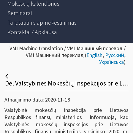
Mokesčių kalendorius
Seminarai
Tarptautinis apmokestinimas
Kontaktai / Apklausa
VMI Machine translation / VMI Машинный перевод /
VMI Машинний переклад (
English
,
Русский
,
Українська
)
Dėl Valstybinės Mokesčių Inspekcijos prie Lietuvos Respublikos finansų ministerijos viršininko 2020 m. lapkričio 17 d. įsakymo Nr. VA-80 „Dėl laikino konsultacijų ir informacijos teikimo pokalbių neįrašančiais telefonais valstybės lygio ekstremaliosios situacijos metu“ patvirtinimo
Atnaujinimo data: 2020-11-18
Valstybinė mokesčių inspekcija prie Lietuvos
Respublikos finansų ministerijos informuoja, kad
Valstybinės mokesčių inspekcijos prie Lietuvos
Respublikos finansų ministerijos viršininko 2020 m.