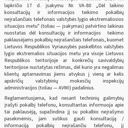
lapkričio 17 d. įsakymu Nr. VA-80 „Dėl laikino
konsultacijų ir informacijos teikimo pokalbių
neįrašančiais telefonais valstybės lygio ekstremaliosios
situacijos metu" (toliau — įsakymas) patvirtino laikinas
nuostatas dėl konsultacijų ir informacijos teikimo
paklausėjams pokalbių neįrašančiais telefonais, kuomet
Lietuvos Respublikos Vyriausybės paskelbtos valstybės
lygio ekstremalios situacijos metu yra visoje Lietuvos
Respublikos teritorijoje ar konkrečių savivaldybių
teritorijose nustatytas režimas, dėl kurio yra negalimas
klientų aptarnavimas jiems atvykus į vieną ar kelis
apskričių valstybinių mokesčių inspekcijų
administracijos (toliau — AVMI) padalinius.
Reglamentuojama, kad nesant techninių galimybių
įrašyti pokalbį telefonu, konsultantas informuoja apie
tai paklausėją, supažindina jį su pokalbio neįrašymo
pasekmėmis, jam sutikus gauti konsultaciją /
informaciją pokalbių neįrašančiu telefonu, jį