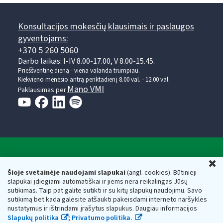
Konsultacijos mokesčių klausimais ir paslaugos
gyventojams:
+370 5 260 5060
Darbo laikas: I-IV 8.00-17.00, V 8.00-15.45.
Prieššventinę dieną - viena valanda trumpiau.
Kiekvieno mėnesio antrą penktadienį 8.00 val. - 12.00 val.
Mano VMI
Paklausimas per
Valstybinė mokesčių inspekcija prie Lietuvos
U
Respublikos finansų ministerijos
Šioje svetainėje naudojami slapukai
(angl. cookies). Būtinieji
slapukai įdiegiami automatiškai ir jiems nėra reikalingas Jūsų
Biudžetinė įstaiga. Juridinio asmens kodas — 188659752,
sutikimas. Taip pat galite sutikti ir su kitų slapukų naudojimu. Savo
adresas: Vasario 16-osios g. 14, 01107 Vilnius, Lietuva, el.paštas:
sutikimą bet kada galėsite atšaukti pakeisdami interneto naršyklės
vmi@vmi.lt
, E. pristatymo dėžutės adresas 188659752
nustatymus ir ištrindami įrašytus slapukus. Daugiau informacijos
Duomenys apie Valstybinę mokesčių inspekciją prie Lietuvos
Slapukų politika
;
Privatumo politika.
Respublikos finansų ministerijos kaupiami ir saugomi Juridinių