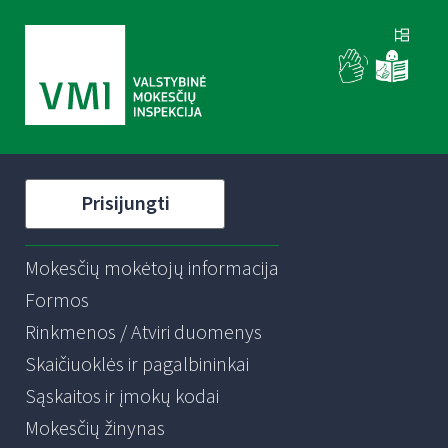
Prisijungti
Mokesčių mokėtojų informacija
Formos
Rinkmenos / Atviri duomenys
Skaičiuoklės ir pagalbininkai
Sąskaitos ir įmokų kodai
Mokesčių žinynas