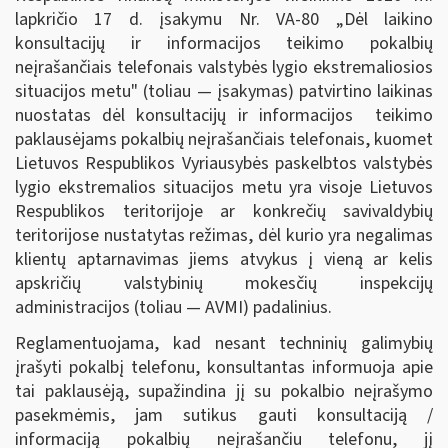
lapkričio 17 d. įsakymu Nr. VA-80 „Dėl laikino
konsultacijų ir informacijos teikimo pokalbių
neįrašančiais telefonais valstybės lygio ekstremaliosios
situacijos metu" (toliau — įsakymas) patvirtino laikinas
nuostatas dėl konsultacijų ir informacijos teikimo
paklausėjams pokalbių neįrašančiais telefonais, kuomet
Lietuvos Respublikos Vyriausybės paskelbtos valstybės
lygio ekstremalios situacijos metu yra visoje Lietuvos
Respublikos teritorijoje ar konkrečių savivaldybių
teritorijose nustatytas režimas, dėl kurio yra negalimas
klientų aptarnavimas jiems atvykus į vieną ar kelis
apskričių valstybinių mokesčių inspekcijų
administracijos (toliau — AVMI) padalinius.
Reglamentuojama, kad nesant techninių galimybių
įrašyti pokalbį telefonu, konsultantas informuoja apie
tai paklausėją, supažindina jį su pokalbio neįrašymo
pasekmėmis, jam sutikus gauti konsultaciją /
informaciją pokalbių neįrašančiu telefonu, jį