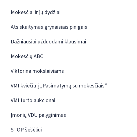
Mokesčiai ir jų dydžiai
Atsiskaitymas grynaisiais pinigais
Dažniausiai užduodami klausimai
Mokesčių ABC
Viktorina moksleiviams
VMI kviečia į „Pasimatymą su mokesčiais“
VMI turto aukcionai
Įmonių VDU palyginimas
STOP šešėliui