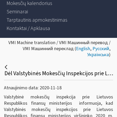
Mokesčių kalendorius
Seminarai
Tarptautinis apmokestinimas
Kontaktai / Apklausa
VMI Machine translation / VMI Машинный перевод /
VMI Машинний переклад (
English
,
Русский
,
Українська
)
Dėl Valstybinės Mokesčių Inspekcijos prie Lietuvos Respublikos finansų ministerijos viršininko 2020 m. lapkričio 17 d. įsakymo Nr. VA-80 „Dėl laikino konsultacijų ir informacijos teikimo pokalbių neįrašančiais telefonais valstybės lygio ekstremaliosios situacijos metu“ patvirtinimo
Atnaujinimo data: 2020-11-18
Valstybinė mokesčių inspekcija prie Lietuvos
Respublikos finansų ministerijos informuoja, kad
Valstybinės mokesčių inspekcijos prie Lietuvos
Respublikos finansų ministerijos viršininko 2020 m.