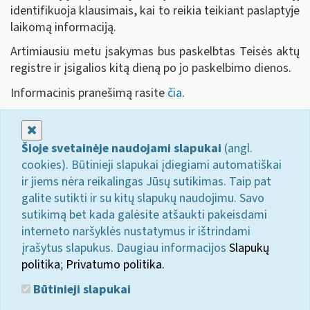
identifikuoja klausimais, kai to reikia teikiant paslaptyje
laikomą informaciją.
Artimiausiu metu įsakymas bus paskelbtas Teisės aktų
registre ir įsigalios kitą dieną po jo paskelbimo dienos.
Informacinis pranešimą rasite
čia
.
Uždaryti
Šioje svetainėje naudojami slapukai
(angl.
cookies). Būtinieji slapukai įdiegiami automatiškai
ir jiems nėra reikalingas Jūsų sutikimas. Taip pat
galite sutikti ir su kitų slapukų naudojimu. Savo
sutikimą bet kada galėsite atšaukti pakeisdami
interneto naršyklės nustatymus ir ištrindami
įrašytus slapukus. Daugiau informacijos
Slapukų
politika
;
Privatumo politika.
Būtinieji slapukai