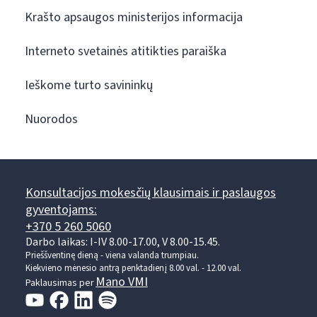
Krašto apsaugos ministerijos informacija
Interneto svetainės atitikties paraiška
Ieškome turto savininkų
Nuorodos
Konsultacijos mokesčių klausimais ir paslaugos
gyventojams:
+370 5 260 5060
Darbo laikas: I-IV 8.00-17.00, V 8.00-15.45.
Prieššventinę dieną - viena valanda trumpiau.
Kiekvieno mėnesio antrą penktadienį 8.00 val. - 12.00 val.
Mano VMI
Paklausimas per