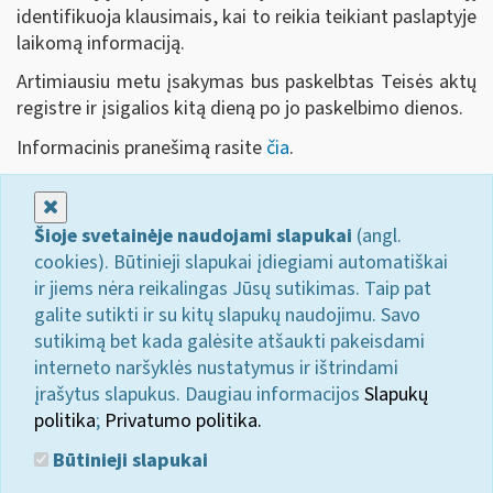
identifikuoja klausimais, kai to reikia teikiant paslaptyje
laikomą informaciją.
Artimiausiu metu įsakymas bus paskelbtas Teisės aktų
registre ir įsigalios kitą dieną po jo paskelbimo dienos.
Informacinis pranešimą rasite
čia
.
Uždaryti
Šioje svetainėje naudojami slapukai
(angl.
cookies). Būtinieji slapukai įdiegiami automatiškai
ir jiems nėra reikalingas Jūsų sutikimas. Taip pat
galite sutikti ir su kitų slapukų naudojimu. Savo
sutikimą bet kada galėsite atšaukti pakeisdami
interneto naršyklės nustatymus ir ištrindami
įrašytus slapukus. Daugiau informacijos
Slapukų
politika
;
Privatumo politika.
Būtinieji slapukai