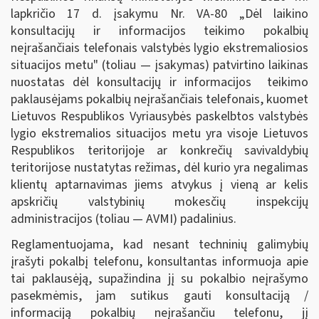
lapkričio 17 d. įsakymu Nr. VA-80 „Dėl laikino
konsultacijų ir informacijos teikimo pokalbių
neįrašančiais telefonais valstybės lygio ekstremaliosios
situacijos metu" (toliau — įsakymas) patvirtino laikinas
nuostatas dėl konsultacijų ir informacijos teikimo
paklausėjams pokalbių neįrašančiais telefonais, kuomet
Lietuvos Respublikos Vyriausybės paskelbtos valstybės
lygio ekstremalios situacijos metu yra visoje Lietuvos
Respublikos teritorijoje ar konkrečių savivaldybių
teritorijose nustatytas režimas, dėl kurio yra negalimas
klientų aptarnavimas jiems atvykus į vieną ar kelis
apskričių valstybinių mokesčių inspekcijų
administracijos (toliau — AVMI) padalinius.
Reglamentuojama, kad nesant techninių galimybių
įrašyti pokalbį telefonu, konsultantas informuoja apie
tai paklausėją, supažindina jį su pokalbio neįrašymo
pasekmėmis, jam sutikus gauti konsultaciją /
informaciją pokalbių neįrašančiu telefonu, jį