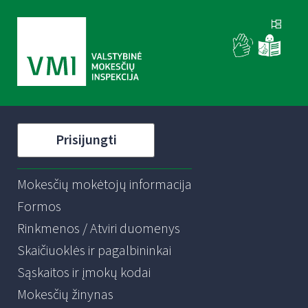
Prisijungti
Mokesčių mokėtojų informacija
Formos
Rinkmenos / Atviri duomenys
Skaičiuoklės ir pagalbininkai
Sąskaitos ir įmokų kodai
Mokesčių žinynas