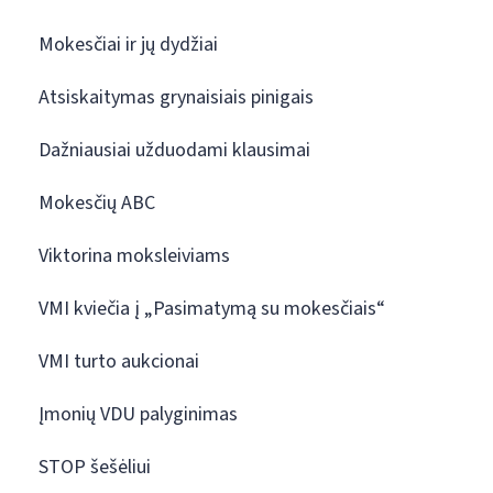
Mokesčiai ir jų dydžiai
Atsiskaitymas grynaisiais pinigais
Dažniausiai užduodami klausimai
Mokesčių ABC
Viktorina moksleiviams
VMI kviečia į „Pasimatymą su mokesčiais“
VMI turto aukcionai
Įmonių VDU palyginimas
STOP šešėliui