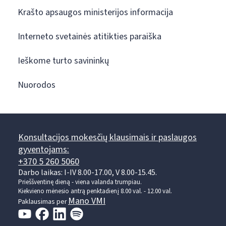
Krašto apsaugos ministerijos informacija
Interneto svetainės atitikties paraiška
Ieškome turto savininkų
Nuorodos
Konsultacijos mokesčių klausimais ir paslaugos
gyventojams:
+370 5 260 5060
Darbo laikas: I-IV 8.00-17.00, V 8.00-15.45.
Prieššventinę dieną - viena valanda trumpiau.
Kiekvieno mėnesio antrą penktadienį 8.00 val. - 12.00 val.
Mano VMI
Paklausimas per