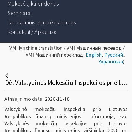
Mokesčių kalendorius
Seminarai
Tarptautinis apmokestinimas
Kontaktai / Apklausa
VMI Machine translation / VMI Машинный перевод /
VMI Машинний переклад (
English
,
Русский
,
Українська
)
Dėl Valstybinės Mokesčių Inspekcijos prie Lietuvos Respublikos finansų ministerijos viršininko 2020 m. lapkričio 17 d. įsakymo Nr. VA-80 „Dėl laikino konsultacijų ir informacijos teikimo pokalbių neįrašančiais telefonais valstybės lygio ekstremaliosios situacijos metu“ patvirtinimo
Atnaujinimo data: 2020-11-18
Valstybinė mokesčių inspekcija prie Lietuvos
Respublikos finansų ministerijos informuoja, kad
Valstybinės mokesčių inspekcijos prie Lietuvos
Respublikos finansų ministerijos viršininko 2020 m.