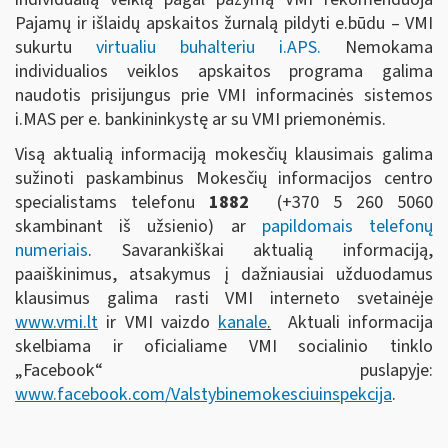
Pajamų ir išlaidų apskaitos žurnalą pildyti e.būdu – VMI
sukurtu
virtualiu buhalteriu i.APS.
Nemokama
individualios veiklos apskaitos programa galima
naudotis prisijungus prie VMI informacinės sistemos
i.MAS per e. bankininkystę ar su VMI priemonėmis.
Visą aktualią informaciją mokesčių klausimais galima
sužinoti paskambinus Mokesčių informacijos centro
specialistams telefonu
1882
(+370 5 260 5060
skambinant iš užsienio) ar
papildomais telefonų
numeriais
. Savarankiškai aktualią informaciją,
paaiškinimus, atsakymus į dažniausiai užduodamus
klausimus galima rasti VMI interneto svetainėje
www.vmi.lt
ir VMI vaizdo
kanale
.
Aktuali informacija
skelbiama ir oficialiame VMI socialinio tinklo
„Facebook“ puslapyje:
www.facebook.com/Valstybinemokesciuinspekcija
.