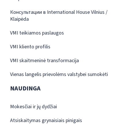
Консультации в International House Vilnius /
Klaipėda
VMI teikiamos paslaugos
VMI kliento profilis
VMI skaitmeninė transformacija
Vienas langelis prievolėms valstybei sumokėti
NAUDINGA
Mokesčiai ir jų dydžiai
Atsiskaitymas grynaisiais pinigais