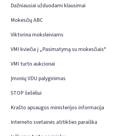
Dažniausiai užduodami klausimai
Mokesčių ABC
Viktorina moksleiviams
VMI kviečia į „Pasimatymą su mokesčiais“
VMI turto aukcionai
Įmonių VDU palyginimas
STOP šešėliui
Krašto apsaugos ministerijos informacija
Interneto svetainės atitikties paraiška