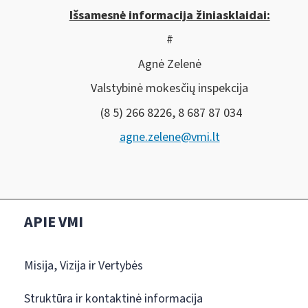
Išsamesnė informacija žiniasklaidai:
#
Agnė Zelenė
Valstybinė mokesčių inspekcija
(8 5) 266 8226, 8 687 87 034
agne.zelene@vmi.lt
APIE VMI
Misija, Vizija ir Vertybės
Struktūra ir kontaktinė informacija