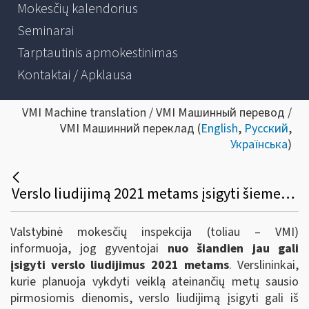
Mokesčių kalendorius
Seminarai
Tarptautinis apmokestinimas
Kontaktai / Apklausa
VMI Machine translation / VMI Машинный перевод /
VMI Машинний переклад (
English
,
Русский
,
Українська
)
Verslo liudijimą 2021 metams įsigyti šiemet galima anksčiau
Valstybinė mokesčių inspekcija (toliau – VMI)
informuoja, jog gyventojai
nuo šiandien jau gali
įsigyti verslo liudijimus 2021 metams
. Verslininkai,
kurie planuoja vykdyti veiklą ateinančių metų sausio
pirmosiomis dienomis, verslo liudijimą įsigyti gali iš