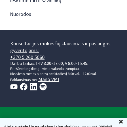
Ieškome turto savininkų
Nuorodos
Konsultacijos mokesčių klausimais ir paslaugos
gyventojams:
+370 5 260 5060
Darbo laikas: I-IV 8.00-17.00, V 8.00-15.45.
Prieššventinę dieną - viena valanda trumpiau.
Kiekvieno mėnesio antrą penktadienį 8.00 val. - 12.00 val.
Mano VMI
Paklausimas per
Valstybinė mokesčių inspekcija prie Lietuvos
U
Šioje svetainėje naudojami slapukai
(angl. cookies). Būtinieji