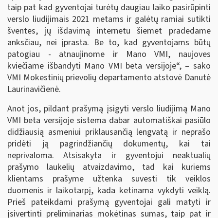
taip pat kad gyventojai turėtų daugiau laiko pasirūpinti
verslo liudijimais 2021 metams ir galėtų ramiai sutikti
šventes, jų išdavimą internetu šiemet pradedame
anksčiau, nei įprasta. Be to, kad gyventojams būtų
patogiau - atnaujinome ir Mano VMI, naujoves
kviečiame išbandyti Mano VMI beta versijoje“, – sako
VMI Mokestinių prievolių departamento atstovė Danutė
Laurinavičienė.
Anot jos, pildant prašymą įsigyti verslo liudijimą Mano
VMI beta versijoje sistema dabar automatiškai pasiūlo
didžiausią asmeniui priklausančią lengvatą ir neprašo
pridėti ją pagrindžiančių dokumentų, kai tai
neprivaloma. Atsisakyta ir gyventojui neaktualių
prašymo laukelių atvaizdavimo, tad kai kuriems
klientams prašyme užtenka suvesti tik veiklos
duomenis ir laikotarpį, kada ketinama vykdyti veiklą.
Prieš pateikdami prašymą gyventojai gali matyti ir
įsivertinti preliminarias mokėtinas sumas, taip pat ir