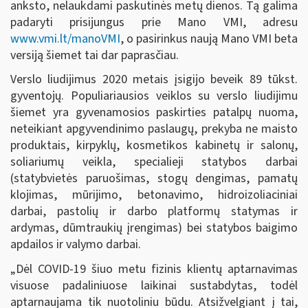
anksto, nelaukdami paskutinės metų dienos. Tą galima
padaryti prisijungus prie Mano VMI, adresu
www.vmi.lt/manoVMI
, o pasirinkus naują Mano VMI beta
versiją šiemet tai dar paprasčiau.
Verslo liudijimus 2020 metais įsigijo beveik 89 tūkst.
gyventojų. Populiariausios veiklos su verslo liudijimu
šiemet yra gyvenamosios paskirties patalpų nuoma,
neteikiant apgyvendinimo paslaugų, prekyba ne maisto
produktais, kirpyklų, kosmetikos kabinetų ir salonų,
soliariumų veikla, specialieji statybos darbai
(statybvietės paruošimas, stogų dengimas, pamatų
klojimas, mūrijimo, betonavimo, hidroizoliaciniai
darbai, pastolių ir darbo platformų statymas ir
ardymas, dūmtraukių įrengimas) bei statybos baigimo
apdailos ir valymo darbai.
„Dėl COVID-19 šiuo metu fizinis klientų aptarnavimas
visuose padaliniuose laikinai sustabdytas, todėl
aptarnaujama tik nuotoliniu būdu. Atsižvelgiant į tai,