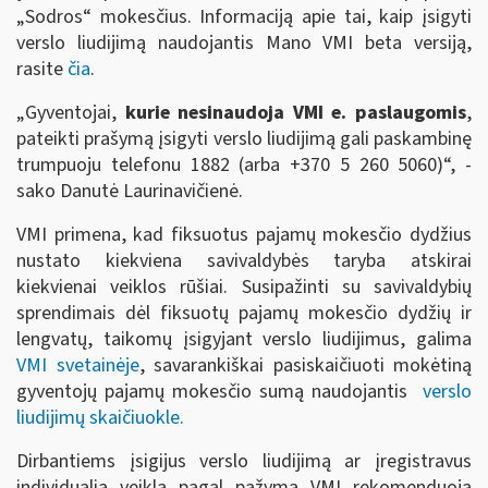
„Sodros“ mokesčius. Informaciją apie tai, kaip įsigyti
verslo liudijimą naudojantis Mano VMI beta versiją,
rasite
čia
.
„Gyventojai,
kurie nesinaudoja VMI e. paslaugomis
,
pateikti prašymą įsigyti verslo liudijimą gali paskambinę
trumpuoju telefonu 1882 (arba +370 5 260 5060)“, -
sako Danutė Laurinavičienė.
VMI primena, kad fiksuotus pajamų mokesčio dydžius
nustato kiekviena savivaldybės taryba atskirai
kiekvienai veiklos rūšiai. Susipažinti su savivaldybių
sprendimais dėl fiksuotų pajamų mokesčio dydžių ir
lengvatų, taikomų įsigyjant verslo liudijimus, galima
VMI svetainėje
, savarankiškai pasiskaičiuoti mokėtiną
gyventojų pajamų mokesčio sumą naudojantis
verslo
liudijimų skaičiuokle.
Dirbantiems įsigijus verslo liudijimą ar įregistravus
individualią veiklą pagal pažymą VMI rekomenduoja