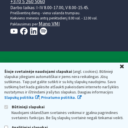
+370 5 260 5060
Darbo laikas: I-IV 8.00-17.00, V 8.00-15.45.
Prieššventinę dieną - viena valanda trumpiau.
Kiekvieno mėnesio antrą penktadienį 8.00 val. - 12.00 val.
Mano VMI
Paklausimas per
Valstybinė mokesčių inspekcija prie Lietuvos
U
Respublikos finansų ministerijos
Šioje svetainėje naudojami slapukai
(angl. cookies). Būtinieji
slapukai įdiegiami automatiškai ir jiems nėra reikalingas Jūsų
Biudžetinė įstaiga. Juridinio asmens kodas — 188659752,
sutikimas. Taip pat galite sutikti ir su kitų slapukų naudojimu. Savo
adresas: Vasario 16-osios g. 14, 01107 Vilnius, Lietuva, el.paštas:
sutikimą bet kada galėsite atšaukti pakeisdami interneto naršyklės
vmi@vmi.lt
, E. pristatymo dėžutės adresas 188659752
nustatymus ir ištrindami įrašytus slapukus. Daugiau informacijos
Duomenys apie Valstybinę mokesčių inspekciją prie Lietuvos
Slapukų politika
;
Privatumo politika.
Respublikos finansų ministerijos kaupiami ir saugomi Juridinių
asmenų registre
Būtinieji slapukai
Naudojami sklandžiam svetainės veikimui ir įgalina pagrindines
svetainės funkcijas. Be šių slapukų svetainė negali tinkamai veikti.
Analitiniai slapukai