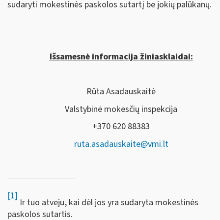
sudaryti mokestinės paskolos sutartį be jokių palūkanų.
Išsamesnė informacija žiniasklaidai:
Rūta Asadauskaitė
Valstybinė mokesčių inspekcija
+370 620 88383
ruta.asadauskaite@vmi.lt
[1]
Ir tuo atveju, kai dėl jos yra sudaryta mokestinės
paskolos sutartis.