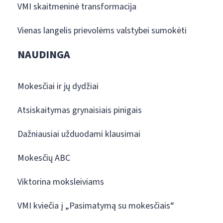
VMI skaitmeninė transformacija
Vienas langelis prievolėms valstybei sumokėti
NAUDINGA
Mokesčiai ir jų dydžiai
Atsiskaitymas grynaisiais pinigais
Dažniausiai užduodami klausimai
Mokesčių ABC
Viktorina moksleiviams
VMI kviečia į „Pasimatymą su mokesčiais“