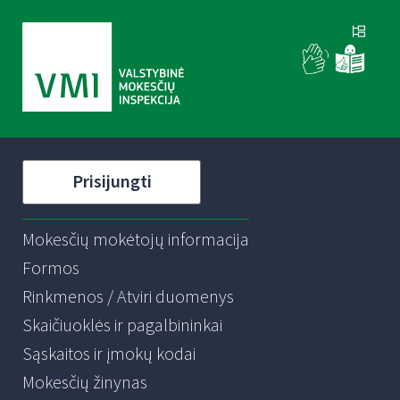
Prisijungti
Mokesčių mokėtojų informacija
Formos
Rinkmenos / Atviri duomenys
Skaičiuoklės ir pagalbininkai
Sąskaitos ir įmokų kodai
Mokesčių žinynas