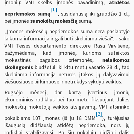
įmonių: VMI skelbs įmonės pavadinimą,
atidėtos
[1]
nepriemokos sumą
, susidariusią iki gruodžio 1 d.,
bei įmonės
sumokėtų mokesčių
sumą.
„Įmonės mokesčių nepriemokos suma nėra paslaptyje
laikoma informacija ir gali būti skelbiama viešai“, - sako
VMI Teisės departamento direktorė Rasa Virvilienė,
pažymėdama, kad įmonės, kurioms suteiktos
mokestinės pagalbos priemonės,
nelaikomos
skolingomis
biudžetui iki kitų metų vasario 28 d., tad
skelbiama informacija neturės įtakos jų dalyvavimui
viešuosiuose pirkimuose ir netrukdys vykdyti veiklos.
Rugsėjo mėnesį, dar kartą įvertinus įmonių
ekonominius rodiklius bei tuo metu fiksuojant dalies
mokesčių mokėtojų veiklos atsigavimą, VMI atsirinko
[2]
pokalbiams 107 įmones (iš jų 18 DMM
), turėjusias
išaugusią didžiausią atidėtą nepriemoką, nors jų
rodikliai stabilizavosi. Po šių pokalbių didžioji dalis