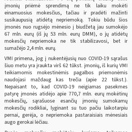
įmonių priėmė sprendimą ne tik laiku mokėti
einamuosius mokesčius, tačiau ir pradėti mažinti
susikaupusią atidėtą nepriemoką. Tokiu būdu šios
įmonės nuo rugsėjo mėnesio į biudžetą jau sumokėjo
67 mln. eurų (iš jų 53 mln. eurų DMM), o jų atidėtų
mokesčių nepriemoka ne tik stabilizavosi, bet ir
sumažėjo 2,4 mln. eurų.
VMI primena, jog į nukentėjusių nuo COVID-19 sąrašus
šiuo
metu yra įraukta virš 62 tūkst. įmonių, iš kurių VMI
teikiamomis mokestinėmis pagalbos priemonėmis
naudojasi maždaug kas trečia (apie 22 tūkst.).
Nepaisant to, kad COVID-
19 neigiamas
pasekmes
patyrę įmonės atidėjo
apie 770,7 mln. eurų mokėtinų
mokesčių, sąrašuose esančių įmonių sumokamų
mokesčių rodikliai, lyginant su tuo pačiu laikotarpiu
pernai, gerėja, o nepriemoka pastaraisiais mėnesiais
augo gerokai lėčiau.