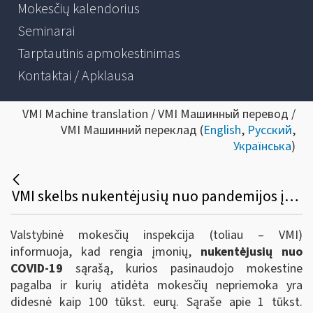
Mokesčių kalendorius
Seminarai
Tarptautinis apmokestinimas
Kontaktai / Apklausa
VMI Machine translation / VMI Машинный перевод /
VMI Машинний переклад (
English
,
Русский
,
Українська
)
VMI skelbs nukentėjusių nuo pandemijos įmonių atidėtų mokesčių nepriemoką kai ji > 100 tūkst. eurų
Valstybinė mokesčių inspekcija (toliau – VMI)
informuoja, kad rengia įmonių,
nukentėjusių nuo
COVID-19
sąrašą, kurios pasinaudojo mokestine
pagalba ir kurių atidėta mokesčių nepriemoka yra
didesnė kaip 100 tūkst. eurų. Sąraše apie 1 tūkst.