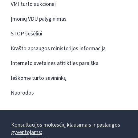
VMI turto aukcionai
Įmonių VDU palyginimas
STOP šešėliui
Krašto apsaugos ministerijos informacija
Interneto svetainės atitikties paraiška
Ieškome turto savininkų
Nuorodos
Konsultacijos mokesčių klausimais ir paslaugos
gyventojams: