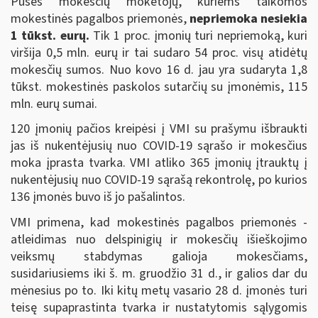
Pusės mokesčių mokėtojų, kuriems taikomos
mokestinės pagalbos priemonės,
nepriemoka nesiekia
1 tūkst. eurų.
Tik 1 proc. įmonių turi nepriemoką, kuri
viršija 0,5 mln. eurų ir tai sudaro 54 proc. visų atidėtų
mokesčių sumos. Nuo kovo 16 d. jau yra sudaryta 1,8
tūkst. mokestinės paskolos sutarčių su įmonėmis, 115
mln. eurų sumai.
120 įmonių pačios kreipėsi į VMI su prašymu išbraukti
jas iš nukentėjusių nuo COVID-19 sąrašo ir mokesčius
moka įprasta tvarka. VMI atliko 365 įmonių įtrauktų į
nukentėjusių nuo COVID-19 sąrašą rekontrolę, po kurios
136 įmonės buvo iš jo pašalintos.
VMI primena, kad mokestinės pagalbos priemonės -
atleidimas nuo delspinigių ir mokesčių išieškojimo
veiksmų stabdymas galioja mokesčiams,
susidariusiems iki š. m. gruodžio 31 d., ir galios dar du
mėnesius po to. Iki kitų metų vasario 28 d. įmonės turi
teisę supaprastinta tvarka ir nustatytomis sąlygomis