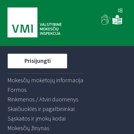
Prisijungti
Mokesčių mokėtojų informacija
Formos
Rinkmenos / Atviri duomenys
Skaičiuoklės ir pagalbininkai
Sąskaitos ir įmokų kodai
Mokesčių žinynas