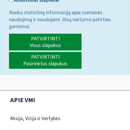
Analitiniai slapukai
Renka statistinę informaciją apie svetainės
naudojimą ir naudojami Jūsų naršymo patirties
gerinimui.
PATVIRTINTI
Visus slapukus
PATVIRTINTI
Pasirinktus slapukus
APIE VMI
Misija, Vizija ir Vertybės