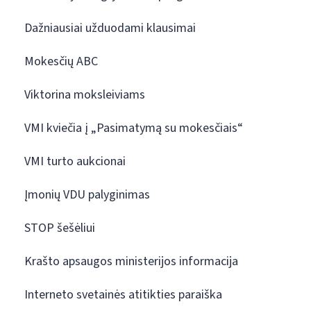
Dažniausiai užduodami klausimai
Mokesčių ABC
Viktorina moksleiviams
VMI kviečia į „Pasimatymą su mokesčiais“
VMI turto aukcionai
Įmonių VDU palyginimas
STOP šešėliui
Krašto apsaugos ministerijos informacija
Interneto svetainės atitikties paraiška