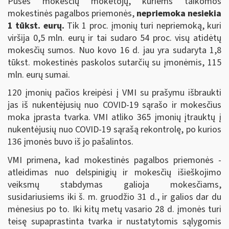
Pusės mokesčių mokėtojų, kuriems taikomos
mokestinės pagalbos priemonės,
nepriemoka nesiekia
1 tūkst. eurų.
Tik 1 proc. įmonių turi nepriemoką, kuri
viršija 0,5 mln. eurų ir tai sudaro 54 proc. visų atidėtų
mokesčių sumos. Nuo kovo 16 d. jau yra sudaryta 1,8
tūkst. mokestinės paskolos sutarčių su įmonėmis, 115
mln. eurų sumai.
120 įmonių pačios kreipėsi į VMI su prašymu išbraukti
jas iš nukentėjusių nuo COVID-19 sąrašo ir mokesčius
moka įprasta tvarka. VMI atliko 365 įmonių įtrauktų į
nukentėjusių nuo COVID-19 sąrašą rekontrolę, po kurios
136 įmonės buvo iš jo pašalintos.
VMI primena, kad mokestinės pagalbos priemonės -
atleidimas nuo delspinigių ir mokesčių išieškojimo
veiksmų stabdymas galioja mokesčiams,
susidariusiems iki š. m. gruodžio 31 d., ir galios dar du
mėnesius po to. Iki kitų metų vasario 28 d. įmonės turi
teisę supaprastinta tvarka ir nustatytomis sąlygomis