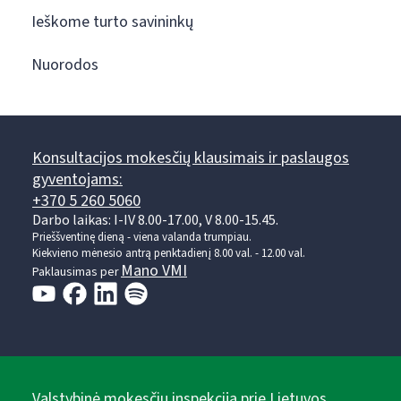
Ieškome turto savininkų
Nuorodos
Konsultacijos mokesčių klausimais ir paslaugos
gyventojams:
+370 5 260 5060
Darbo laikas: I-IV 8.00-17.00, V 8.00-15.45.
Prieššventinę dieną - viena valanda trumpiau.
Kiekvieno mėnesio antrą penktadienį 8.00 val. - 12.00 val.
Mano VMI
Paklausimas per
Valstybinė mokesčių inspekcija prie Lietuvos