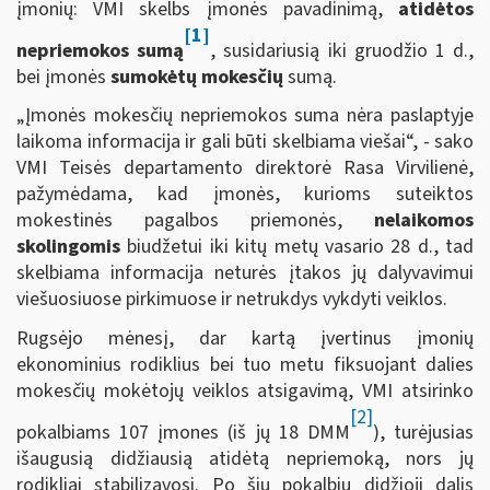
įmonių: VMI skelbs įmonės pavadinimą,
atidėtos
[1]
nepriemokos sumą
, susidariusią iki gruodžio 1 d.,
bei įmonės
sumokėtų mokesčių
sumą.
„Įmonės mokesčių nepriemokos suma nėra paslaptyje
laikoma informacija ir gali būti skelbiama viešai“, - sako
VMI Teisės departamento direktorė Rasa Virvilienė,
pažymėdama, kad įmonės, kurioms suteiktos
mokestinės pagalbos priemonės,
nelaikomos
skolingomis
biudžetui iki kitų metų vasario 28 d., tad
skelbiama informacija neturės įtakos jų dalyvavimui
viešuosiuose pirkimuose ir netrukdys vykdyti veiklos.
Rugsėjo mėnesį, dar kartą įvertinus įmonių
ekonominius rodiklius bei tuo metu fiksuojant dalies
mokesčių mokėtojų veiklos atsigavimą, VMI atsirinko
[2]
pokalbiams 107 įmones (iš jų 18 DMM
), turėjusias
išaugusią didžiausią atidėtą nepriemoką, nors jų
rodikliai stabilizavosi. Po šių pokalbių didžioji dalis