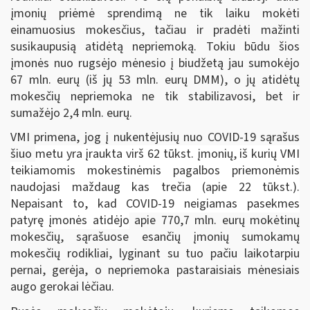
įmonių priėmė sprendimą ne tik laiku mokėti
einamuosius mokesčius, tačiau ir pradėti mažinti
susikaupusią atidėtą nepriemoką. Tokiu būdu šios
įmonės nuo rugsėjo mėnesio į biudžetą jau sumokėjo
67 mln. eurų (iš jų 53 mln. eurų DMM), o jų atidėtų
mokesčių nepriemoka ne tik stabilizavosi, bet ir
sumažėjo 2,4 mln. eurų.
VMI primena, jog į nukentėjusių nuo COVID-19 sąrašus
šiuo
metu yra įraukta virš 62 tūkst. įmonių, iš kurių VMI
teikiamomis mokestinėmis pagalbos priemonėmis
naudojasi maždaug kas trečia (apie 22 tūkst.).
Nepaisant to, kad COVID-
19 neigiamas
pasekmes
patyrę įmonės atidėjo
apie 770,7 mln. eurų mokėtinų
mokesčių, sąrašuose esančių įmonių sumokamų
mokesčių rodikliai, lyginant su tuo pačiu laikotarpiu
pernai, gerėja, o nepriemoka pastaraisiais mėnesiais
augo gerokai lėčiau.