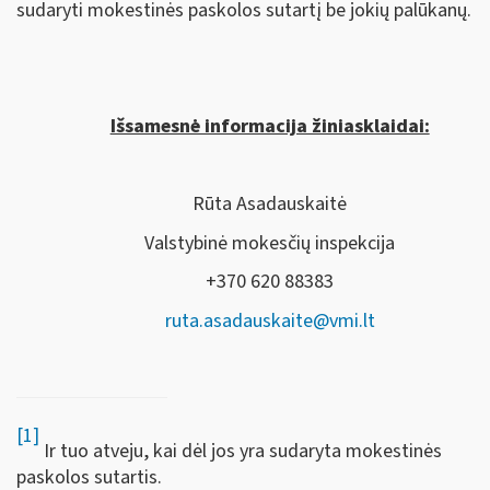
sudaryti mokestinės paskolos sutartį be jokių palūkanų.
Išsamesnė informacija žiniasklaidai:
Rūta Asadauskaitė
Valstybinė mokesčių inspekcija
+370 620 88383
ruta.asadauskaite@vmi.lt
[1]
Ir tuo atveju, kai dėl jos yra sudaryta mokestinės
paskolos sutartis.