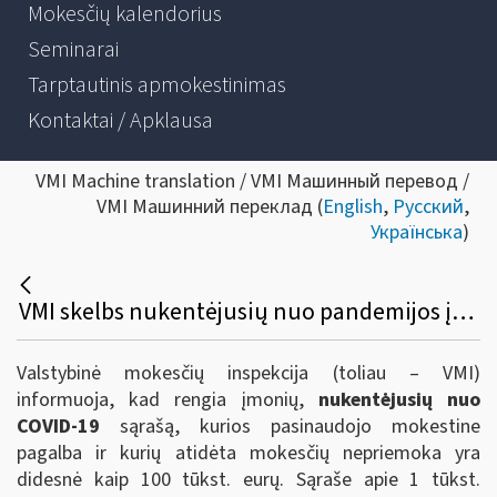
Mokesčių kalendorius
Seminarai
Tarptautinis apmokestinimas
Kontaktai / Apklausa
VMI Machine translation / VMI Машинный перевод /
VMI Машинний переклад (
English
,
Русский
,
Українська
)
VMI skelbs nukentėjusių nuo pandemijos įmonių atidėtų mokesčių nepriemoką kai ji > 100 tūkst. eurų
Valstybinė mokesčių inspekcija (toliau – VMI)
informuoja, kad rengia įmonių,
nukentėjusių nuo
COVID-19
sąrašą, kurios pasinaudojo mokestine
pagalba ir kurių atidėta mokesčių nepriemoka yra
didesnė kaip 100 tūkst. eurų. Sąraše apie 1 tūkst.