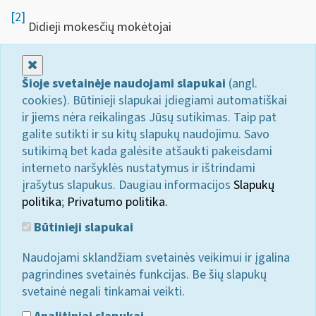
[2]
Didieji mokesčių mokėtojai
Uždaryti
Šioje svetainėje naudojami slapukai
(angl.
cookies). Būtinieji slapukai įdiegiami automatiškai
ir jiems nėra reikalingas Jūsų sutikimas. Taip pat
galite sutikti ir su kitų slapukų naudojimu. Savo
sutikimą bet kada galėsite atšaukti pakeisdami
interneto naršyklės nustatymus ir ištrindami
įrašytus slapukus. Daugiau informacijos
Slapukų
politika
;
Privatumo politika.
Būtinieji slapukai
Naudojami sklandžiam svetainės veikimui ir įgalina
pagrindines svetainės funkcijas. Be šių slapukų
svetainė negali tinkamai veikti.