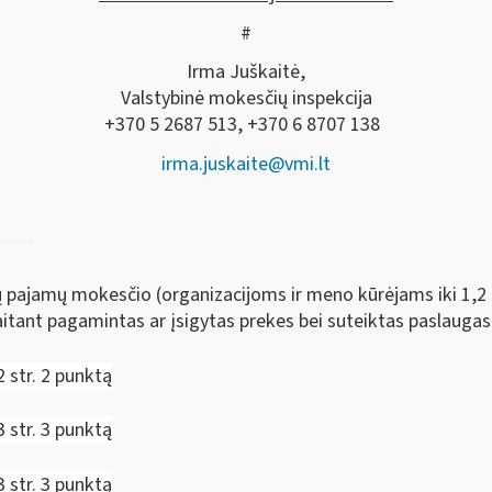
#
Irma Juškaitė,
Valstybinė mokesčių inspekcija
+370 5 2687 513, +370 6 8707 138
irma.juskaite@vmi.lt
jų pajamų mokesčio (organizacijoms ir meno kūrėjams iki 1,2 
skaitant pagamintas ar įsigytas prekes bei suteiktas paslaugas
 str. 2 punktą
 str. 3 punktą
 str. 3 punktą