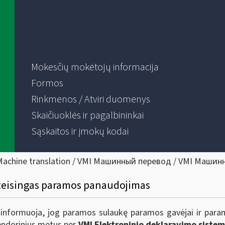
Mokesčių mokėtojų informacija
Formos
Rinkmenos / Atviri duomenys
Skaičiuoklės ir pagalbininkai
Sąskaitos ir įmokų kodai
Machine translation / VMI Машинный перевод / VMI Машин
 teisingas paramos panaudojimas
) informuoja, jog paramos sulaukę paramos gavėjai ir para
lendorinius metus per
VMI Elektroninio deklaravimo siste