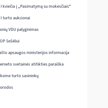
I kviečia į „Pasimatymą su mokesčiais“
I turto aukcionai
onių VDU palyginimas
OP šešėliui
ašto apsaugos ministerijos informacija
terneto svetainės atitikties paraiška
škome turto savininkų
orodos