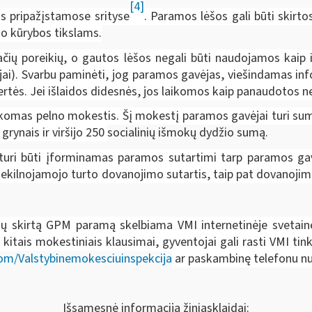
[4]
s pripažįstamose srityse
. Paramos lėšos gali būti skirt
 kūrybos tikslams.
čių poreikių, o gautos lėšos negali būti naudojamos kaip inv
ijai). Svarbu paminėti, jog paramos gavėjas, viešindamas in
rtės. Jei išlaidos didesnės, jos laikomos kaip panaudotos n
komas pelno mokestis. Šį mokestį paramos gavėjai turi sumo
grynais ir viršijo
250
socialinių išmokų dydžio sumą.
 turi būti įforminamas paramos sutartimi tarp paramos gav
ekilnojamojo turto dovanojimo sutartis, taip pat dovanojim
ojų skirtą GPM paramą skelbiama VMI internetinėje svetai
kitais mokestiniais klausimai, gyventojai gali rasti VMI tin
m/Valstybinemokesciuinspekcija
ar paskambinę telefonu n
Išsamesnė informacija žiniasklaidai: