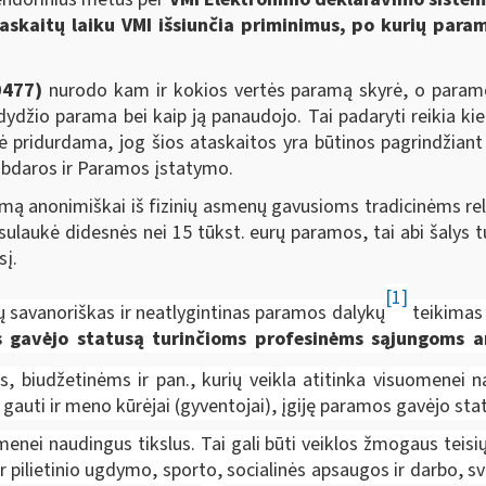
askaitų laiku VMI išsiunčia priminimus, po kurių param
0
477
)
nurodo kam ir kokios vertės paramą skyrė, o param
dydžio parama bei kaip ją panaudojo. Tai padaryti reikia ki
ė pridurdama, jog šios ataskaitos yra būtinos pagrindžiant
abdaros ir Paramos įstatymo.
amą anonimiškai iš fizinių asmenų gavusioms tradicinėms 
sulaukė didesnės nei 15 tūkst. eurų paramos, tai abi šalys tu
sį.
[1]
ų savanoriškas ir neatlygintinas paramos dalykų
teikimas
mos gavėjo statusą turinčioms profesinėms sąjungoms 
 biudžetinėms ir pan., kurių veikla atitinka visuomenei n
auti ir meno kūrėjai (gyventojai), įgiję paramos gavėjo sta
ei naudingus tikslus. Tai gali būti veiklos žmogaus teisių a
 pilietinio ugdymo, sporto, socialinės apsaugos ir darbo, sv