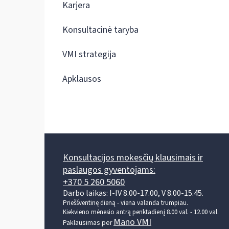
Karjera
Konsultacinė taryba
VMI strategija
Apklausos
Konsultacijos mokesčių klausimais ir
paslaugos gyventojams:
+370 5 260 5060
Darbo laikas: I-IV 8.00-17.00, V 8.00-15.45.
Prieššventinę dieną - viena valanda trumpiau.
Kiekvieno mėnesio antrą penktadienį 8.00 val. - 12.00 val.
Mano VMI
Paklausimas per