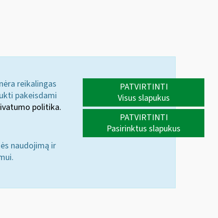
 nėra reikalingas
PATVIRTINTI
aukti pakeisdami
Visus slapukus
ivatumo politika.
PATVIRTINTI
Pasirinktus slapukus
nės naudojimą ir
mui.