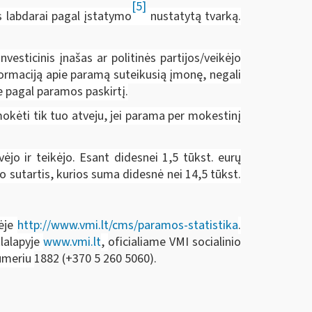
[5]
os labdarai pagal įstatymo
nustatytą tvarką.
esticinis įnašas ar politinės partijos/veikėjo
formaciją apie paramą suteikusią įmonę, negali
e pagal paramos paskirtį.
kėti tik tuo atveju, jei parama per mokestinį
ėjo ir teikėjo. Esant didesnei
1,5
tūkst. eurų
o sutartis, kurios suma didesnė nei
14,5
tūkst.
nėje
http://www.vmi.lt/cms/paramos-statistika
.
klalapyje
www.vmi.lt
,
oficialiame VMI socialinio
umeriu
1882 (+370 5 260 5060).