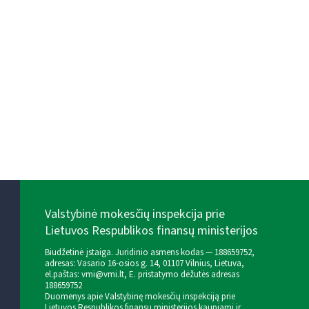
Valstybinė mokesčių inspekcija prie
Lietuvos Respublikos finansų ministerijos
Biudžetinė įstaiga. Juridinio asmens kodas — 188659752,
adresas: Vasario 16-osios g. 14, 01107 Vilnius, Lietuva,
el.paštas:
vmi@vmi.lt
, E. pristatymo dėžutės adresas
188659752
Duomenys apie Valstybinę mokesčių inspekciją prie
Lietuvos Respublikos finansų ministerijos kaupiami ir