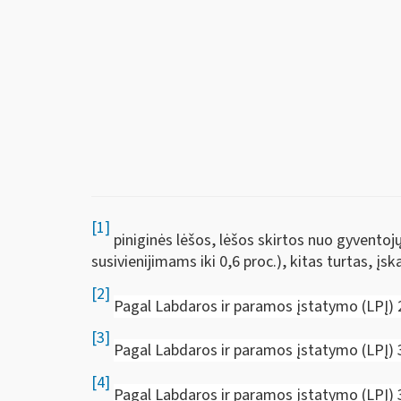
[1]
piniginės lėšos, lėšos skirtos nuo gyvento
susivienijimams iki 0,6 proc.), kitas turtas, į
[2]
Pagal Labdaros ir paramos įstatymo (LPĮ) 2
[3]
Pagal Labdaros ir paramos įstatymo (LPĮ) 3
[4]
Pagal Labdaros ir paramos įstatymo (LPĮ) 3