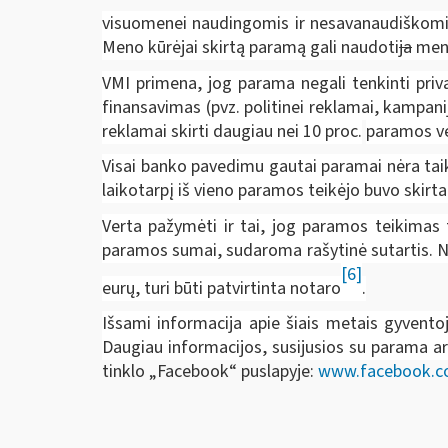
visuomenei naudingomis ir nesavanaudiškomi
Meno kūrėjai skirtą paramą gali naudoti
ja
meno
VMI primena, jog parama negali tenkinti priva
finansavimas (pvz. politinei reklamai, kampan
reklamai skirti daugiau nei
10 proc.
paramos ve
Visai banko pavedimu gautai paramai nėra tai
laikotarpį iš vieno paramos teikėjo buvo skirta 
Verta pažymėti ir tai, jog paramos teikimas
paramos sumai, sudaroma rašytinė sutartis. N
[6]
eurų, turi būti patvirtinta notaro
.
Išsami informacija apie šiais metais gyvent
Daugiau informacijos, susijusios su parama ar 
tinklo „Facebook“ puslapyje:
www.facebook.co