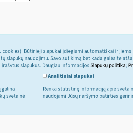
. cookies). Būtinieji slapukai įdiegiami automatiškai ir jiems
u kitų slapukų naudojimu. Savo sutikimą bet kada galėsite atš
i įrašytus slapukus. Daugiau informacijos
Slapukų politika
;
Pr
Analitiniai slapukai
įgalina
Renka statistinę informaciją apie svetai
ukų svetainė
naudojami Jūsų naršymo patirties gerini