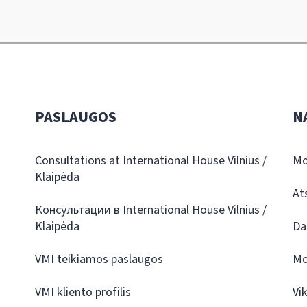
PASLAUGOS
N
Consultations at International House Vilnius /
Mo
Klaipėda
At
Консультации в International House Vilnius /
Klaipėda
Da
VMI teikiamos paslaugos
Mo
VMI kliento profilis
Vi