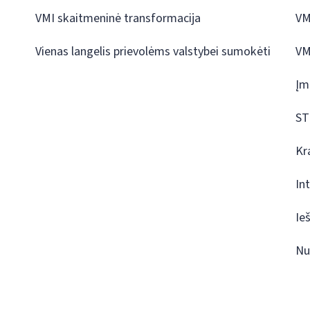
VMI skaitmeninė transformacija
VM
Vienas langelis prievolėms valstybei sumokėti
VM
Įm
ST
Kr
In
Ie
Nu