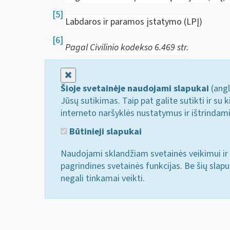
[5]
Labdaros ir paramos įstatymo (LPĮ)
[6]
Pagal Civilinio kodekso 6.469 str.
Uždaryti
Šioje svetainėje naudojami slapukai
(angl
Jūsų sutikimas. Taip pat galite sutikti ir s
interneto naršyklės nustatymus ir ištrindam
Būtinieji slapukai
Naudojami sklandžiam svetainės veikimui ir 
pagrindines svetainės funkcijas. Be šių slap
negali tinkamai veikti.