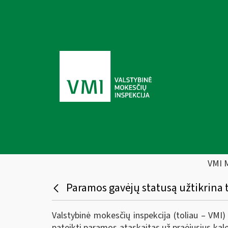
VMI 
Paramos gavėjų statusą užtikrina
Valstybinė mokesčių inspekcija (toliau – VMI
pateikti paramos ataskaitas už praėjusius ka