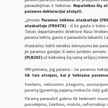
panaudojimas ir teikimas.
Nepateikus šių at
paramos deklaracijai atsiųsti.
„Įmonės
Paramos teikimo ataskaitoje
(FR
ataskaitoje
(
FR0478)
- iš ko gauta ir kokio 
Teisės departamento direktorė Rasa Virvilien
parama teikta, gauta ir panaudota laikantis L
Ataskaitos teikti nereikia šeimynoms bei par
jei paramos gavėjas iš vieno juridinio asmens 
(PLN203)
už kiekvieną šią sumą viršijusį mėne
VMI primena, jog parama –
tai paramos teikėj
tik tais atvejais, kai ji teikiama para
fondams, viešosioms įstaigoms, asociacijoms,
paramą (gyventojų pajamų mokesčio dalį) gali g
Paramą panaudoti galima tik tenkinant visuomen
puoselėjimo, švietimo, mokslo, neformaliojo ir