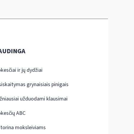
AUDINGA
kesčiai ir jų dydžiai
siskaitymas grynaisiais pinigais
žniausiai užduodami klausimai
kesčių ABC
ktorina moksleiviams