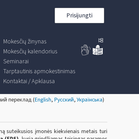
Prisijungti
Mokesčių žinynas
Mokesčių kalendorius
Seminarai
Tarptautinis apmokestinimas
Kontaktai / Apklausa
ний переклад (
English
,
Русский
,
Українська
)
mą suteikusios įmonės kiekvienais metais turi
mą (EDS),
kuria grindžiamas teisingas paramos