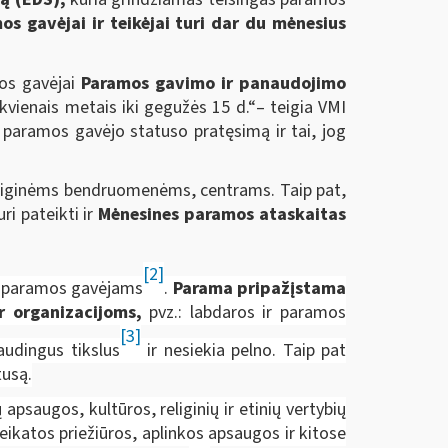
os gavėjai ir teikėjai turi dar du mėnesius
os gavėjai
Paramos gavimo ir panaudojimo
ekvienais metais iki gegužės 15 d.“– teigia VMI
 paramos gavėjo statuso pratęsimą ir tai, jog
religinėms bendruomenėms, centrams. Taip pat,
ri pateikti ir
Mėnesines paramos ataskaitas
[2]
 paramos gavėjams
.
Parama pripažįstama
ar organizacijoms,
pvz.: labdaros ir paramos
[3]
audingus tikslus
ir nesiekia pelno. Taip pat
tusą.
psaugos, kultūros, religinių ir etinių vertybių
eikatos priežiūros, aplinkos apsaugos ir kitose