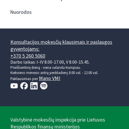
Nuorodos
Konsultacijos mokesčių klausimais ir paslaugos
gyventojams:
+370 5 260 5060
Darbo laikas: I-IV 8.00-17.00, V 8.00-15.45.
Prieššventinę dieną - viena valanda trumpiau.
Kiekvieno mėnesio antrą penktadienį 8.00 val. - 12.00 val.
Mano VMI
Paklausimas per
Valstybinė mokesčių inspekcija prie Lietuvos
Respublikos finansų ministerijos