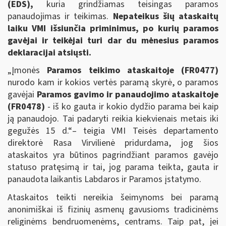
(EDS),
kuria grindžiamas teisingas paramos
panaudojimas ir teikimas.
Nepateikus šių ataskaitų
laiku VMI išsiunčia priminimus, po kurių paramos
gavėjai ir teikėjai turi dar du mėnesius paramos
deklaracijai atsiųsti.
„Įmonės
Paramos teikimo ataskaitoje
(FR0
477
)
nurodo kam ir kokios vertės paramą skyrė, o paramos
gavėjai
Paramos gavimo ir panaudojimo ataskaitoje
(
FR0478)
- iš ko gauta ir kokio dydžio parama bei kaip
ją panaudojo. Tai padaryti reikia kiekvienais metais iki
gegužės 15 d.“– teigia VMI Teisės departamento
direktorė Rasa Virvilienė pridurdama, jog šios
ataskaitos yra būtinos pagrindžiant paramos gavėjo
statuso pratęsimą ir tai, jog parama teikta, gauta ir
panaudota laikantis Labdaros ir Paramos įstatymo.
Ataskaitos teikti nereikia šeimynoms bei paramą
anonimiškai iš fizinių asmenų gavusioms tradicinėms
religinėms bendruomenėms, centrams. Taip pat, jei