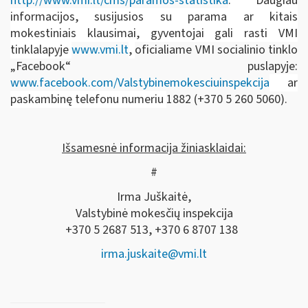
http://www.vmi.lt/cms/paramos-statistika
. Daugiau
informacijos, susijusios su parama ar kitais
mokestiniais klausimai, gyventojai gali rasti VMI
tinklalapyje
www.vmi.lt
,
oficialiame VMI socialinio tinklo
„Facebook“ puslapyje:
www.facebook.com/Valstybinemokesciuinspekcija
ar
paskambinę telefonu numeriu
1882 (+370 5 260 5060).
Išsamesnė informacija žiniasklaidai:
#
Irma Juškaitė,
Valstybinė mokesčių inspekcija
+370 5 2687 513, +370 6 8707 138
irma.juskaite@vmi.lt