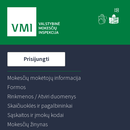
Prisijungti
Mokesčių mokėtojų informacija
Formos
Rinkmenos / Atviri duomenys
Skaičiuoklės ir pagalbininkai
Sąskaitos ir įmokų kodai
Mokesčių žinynas