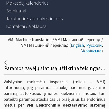
Mokesčių kalendorius
Seminarai
Tarptautinis apmokestinimas
Kontaktai / Apklausa
VMI Machine translation / VMI Машинный перевод /
VMI Машинний переклад (
English
,
Русский
,
Українська
)
Paramos gavėjų statusą užtikrina teisingas paramos panaudojimas
Valstybinė mokesčių inspekcija (toliau – VMI)
informuoja, jog paramos sulaukę paramos gavėjai ir
paramą suteikusios įmonės kiekvienais metais turi
pateikti paramos ataskaitas už praėjusius kalendorinius
metus per
VMI Elektroninio deklaravimo sistemą