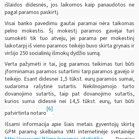
išlaidos didesnės, jos laikomos kaip panaudotos ne
pagal paramos paskirtį.
Visai banko pavedimu gautai paramai nėra taikomas
pelno mokestis. Šį mokestį paramos gavėjai turi
sumokėti tik tuo atveju, jei parama per mokestinį
laikotarpį iš vieno paramos teikėjo buvo skirta grynais ir
viršijo
250
socialinių išmokų dydžio sumą.
Verta pažymėti ir tai, jog paramos teikimas turi būti
įforminamas paramos sutartimi tarp paramos gavėjo ir
teikėjo. Esant didesnei
1,5
tūkst. eurų paramos sumai,
sudaroma rašytinė sutartis. Nekilnojamojo turto
dovanojimo sutartis, taip pat dovanojimo sutartis,
kurios suma didesnė nei
14,5
tūkst. eurų, turi būti
[6]
patvirtinta notaro
.
Išsami informacija apie šiais metais gyventojų skirtą
GPM paramą skelbiama VMI internetinėje svetainėje