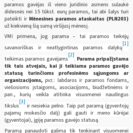
paramos gavėjas iš vieno juridinio asmens sulaukė
didesnės nei 15 tūkst. eurų paramos, tai abi šalys turi
pateikti ir
Mėnesines paramos ataskaitas (PLN203)
už kiekvieną šią sumą viršijusį mėnesį.
VMI primena, jog parama –
tai paramos teikėjų
[1]
savanoriškas ir neatlygintinas paramos dalykų
[2]
teikimas paramos gavėjams
.
Parama pripažįstama
tik tais atvejais, kai ji teikiama paramos gavėjo
statusą turinčioms profesinėms sąjungoms ar
organizacijoms,
pvz.: labdaros ir paramos fondams,
viešosioms įstaigoms, asociacijoms, biudžetinėms ir
pan., kurių veikla atitinka visuomenei naudingus
[3]
tikslus
ir nesiekia pelno. Taip pat paramą (gyventojų
pajamų mokesčio dalį) gali gauti ir meno kūrėjai
(gyventojai), įgiję paramos gavėjo statusą.
Paramą panaudoti galima tik tenkinant visuomenei