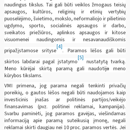
naudingus tikslus. Tai gali būti veiklos žmogaus teisių
apsaugos, kultūros, religinių ir etinių vertybių
puoselėjimo, švietimo, mokslo, neformaliojo ir pilietinio
ugdymo, sporto, socialinės apsaugos ir darbo,
sveikatos priežiūros, aplinkos apsaugos ir kitose
visuomenei naudingomis ir nesavanaudiškomis
[4]
pripažįstamose srityse
. Paramos lėšos gali būti
[5]
skirtos labdarai pagal įstatymo
nustatytą tvarką.
Meno kūrėjai skirtą paramą gali naudoti
ja
meno
kūrybos tikslams.
VMI primena, jog parama negali tenkinti privačių
poreikių, o gautos lėšos negali būti naudojamos kaip
investicinis įnašas ar politinės partijos/veikėjo
finansavimas (pvz. politinei reklamai, kampanijai).
Svarbu paminėti, jog paramos gavėjas, viešindamas
informaciją apie paramą suteikusią įmonę, negali
reklamai skirti daugiau nei
10 proc.
paramos vertės. Jei