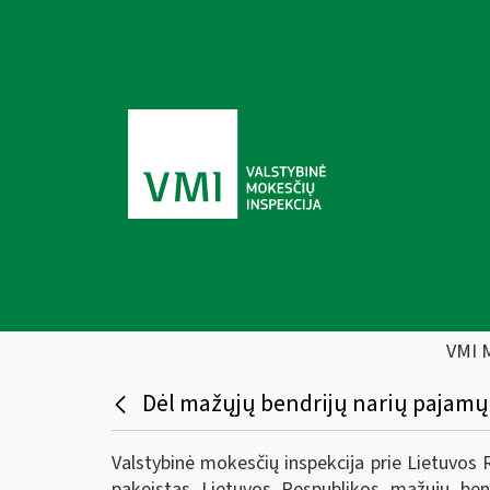
VMI 
Dėl mažųjų bendrijų narių pajam
Valstybinė mokesčių inspekcija prie Lietuvos 
pakeistas Lietuvos Respublikos mažųjų ben