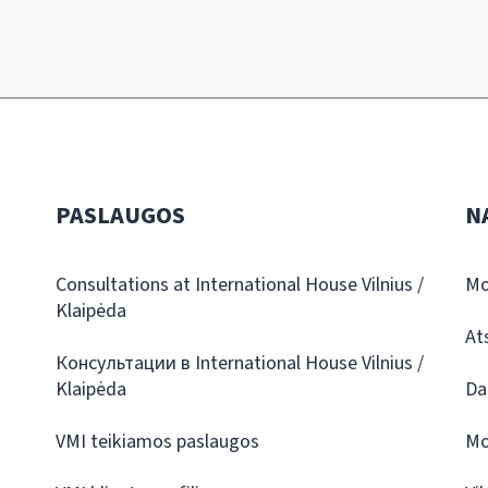
PASLAUGOS
N
Consultations at International House Vilnius /
Mo
Klaipėda
At
Консультации в International House Vilnius /
Klaipėda
Da
VMI teikiamos paslaugos
Mo