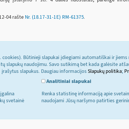
-12-04 rašte
Nr. (18.17-31-1E) RM-61375
.
. cookies). Būtinieji slapukai įdiegiami automatiškai ir jiems
u kitų slapukų naudojimu. Savo sutikimą bet kada galėsite atš
i įrašytus slapukus. Daugiau informacijos
Slapukų politika
;
Pr
Analitiniai slapukai
įgalina
Renka statistinę informaciją apie svetai
ukų svetainė
naudojami Jūsų naršymo patirties gerini