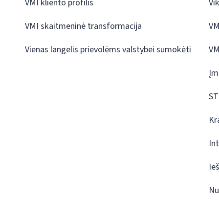
VMI kliento profilis
Vi
VMI skaitmeninė transformacija
VM
Vienas langelis prievolėms valstybei sumokėti
VM
Įm
ST
Kr
In
Ie
Nu