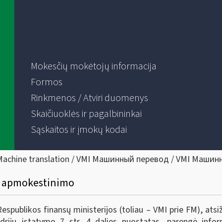
Mokesčių mokėtojų informacija
Formos
Rinkmenos / Atviri duomenys
Skaičiuoklės ir pagalbininkai
Sąskaitos ir įmokų kodai
Machine translation / VMI Машинный перевод / VMI Машин
ų apmokestinimo
Respublikos finansų ministerijos (toliau – VMI prie FM), ats
drijų įstatymo 7 str. 4 dalies nuostatas, parengė infor