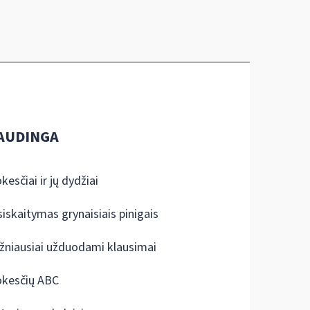
AUDINGA
kesčiai ir jų dydžiai
siskaitymas grynaisiais pinigais
žniausiai užduodami klausimai
kesčių ABC