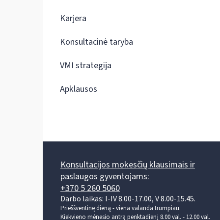
Karjera
Konsultacinė taryba
VMI strategija
Apklausos
Konsultacijos mokesčių klausimais ir
paslaugos gyventojams:
+370 5 260 5060
Darbo laikas: I-IV 8.00-17.00, V 8.00-15.45.
Prieššventinę dieną - viena valanda trumpiau.
Kiekvieno mėnesio antrą penktadienį 8.00 val. - 12.00 val.