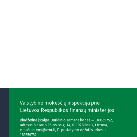
Valstybinė mokesčių inspekcija prie
Lietuvos Respublikos finansų ministerijos
Biudžetinė įstaiga. Juridinio asmens kodas — 188659752,
adresas: Vasario 16-osios g. 14, 01107 Vilnius, Lietuva,
el.paštas:
vmi@vmi.lt
, E. pristatymo dėžutės adresas
188659752