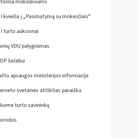
ktorina moksleiviams
I kviečia į „Pasimatymą su mokesčiais“
I turto aukcionai
onių VDU palyginimas
OP šešėliui
ašto apsaugos ministerijos informacija
terneto svetainės atitikties paraiška
škome turto savininkų
orodos