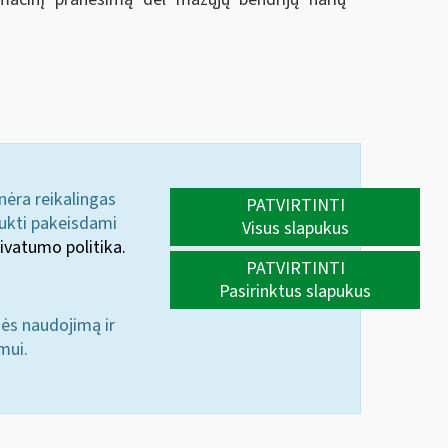
 nėra reikalingas
PATVIRTINTI
aukti pakeisdami
Visus slapukus
ivatumo politika.
PATVIRTINTI
Pasirinktus slapukus
nės naudojimą ir
mui.