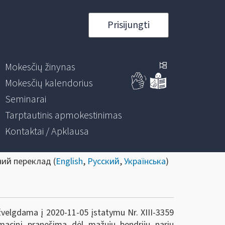
Prisijungti
Mokesčių žinynas
Mokesčių kalendorius
Seminarai
Tarptautinis apmokestinimas
Kontaktai / Apklausa
ний переклад (
English
,
Русский
,
Українська
)
ižvelgdama į 2020-11-05 įstatymu Nr. XIII-3359
macinį pranešimą dėl mažųjų bendrijų narių